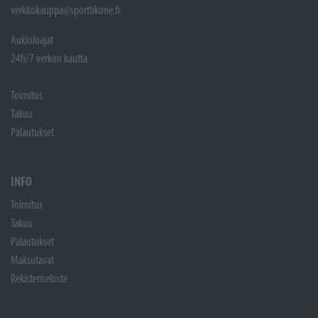
verkkokauppa@sporttikone.fi
Aukioloajat
24h/7 verkon kautta
Toimitus
Takuu
Palautukset
INFO
Toimitus
Takuu
Palautukset
Maksutavat
Rekisteriseloste