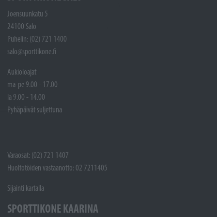
Joensuunkatu 5
24100 Salo
Puhelin: (02) 721 1400
salo@sporttikone.fi
Aukioloajat
ma-pe 9.00 - 17.00
la 9.00 - 14.00
Pyhäpäivät suljettuna
Varaosat: (02) 721 1407
Huoltotöiden vastaanotto: 02 7211405
Sijainti kartalla
SPORTTIKONE KAARINA