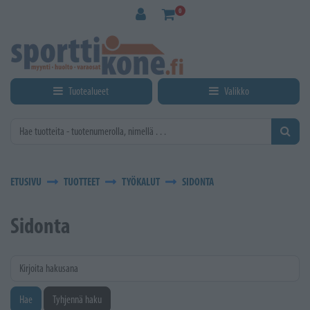
Siirry pääsisältöön
0
Tuotealueet
Valikko
ETUSIVU
TUOTTEET
TYÖKALUT
SIDONTA
Sidonta
Kirjoita hakusana
Hae
Tyhjennä haku