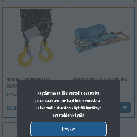
HINAUS-/SIDONTAKETJU
SIDONTAVYÖ 1,5'X7M 1000KG
8MM/5M
Käytämme tällä sivustolla evästeitä
Varastossa
Varastossa
parantaaksemme käyttökokemustasi.
12,90 €
53,00 €
Lisää k
Jatkamalla sivuston käyttöä hyväksyt
Lisää koriin
evästeiden käytön
Hyväksy