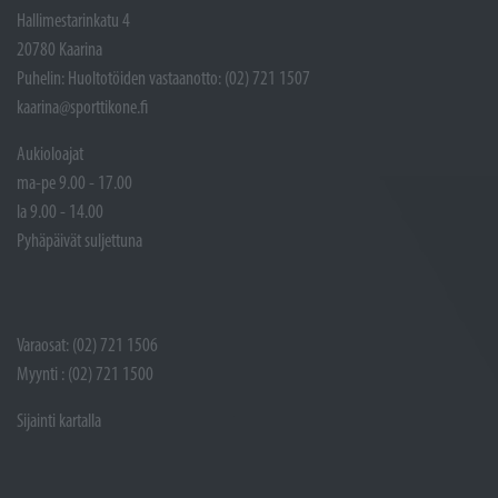
Hallimestarinkatu 4
20780 Kaarina
Puhelin: Huoltotöiden vastaanotto: (02) 721 1507
kaarina@sporttikone.fi
Aukioloajat
ma-pe 9.00 - 17.00
la 9.00 - 14.00
Pyhäpäivät suljettuna
Varaosat: (02) 721 1506
Myynti : (02) 721 1500
Sijainti kartalla