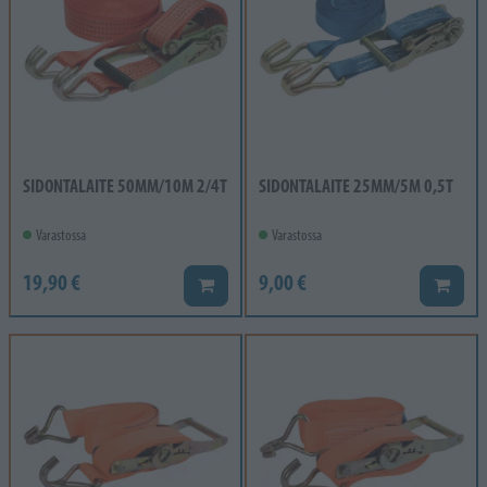
SIDONTALAITE 50MM/10M 2/4T
SIDONTALAITE 25MM/5M 0,5T
Varastossa
Varastossa
19,90 €
9,00 €
Lisää koriin
Lisää k