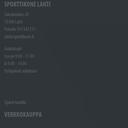
SPORTTIKONE LAHTI
Saksalankatu 28
15100 Lahti
Puhelin: 037347211
lahti@sporttikone.fi
Aukioloajat
ma-pe 9.00 - 17.00
la 9.00 - 14.00
Pyhäpäivät suljettuna
Sijainti kartalla
VERKKOKAUPPA