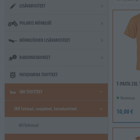
LISÄVARUSTEET
POLARIS MÖNKIJÄT
MÖNKIJÖIDEN LISÄVARUSTEET
RAKENNUSKONEET
HUSQVARNA TUOTTEET
T-PAITA 2XL
IKH TUOTTEET
Varastossa
IKH Työasut, suojaimet, turvatuotteet
10,00 €
IKH Työhousut