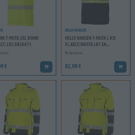
ON
HELLY HANSEN
ON T-PAITA 2XL BOORI
HELLY HANSEN T-PAITA L ICU
ELT. LK2 EN20471
FL.KELT/MUSTA LK1 EN...
stossa
Varastossa
0 €
82,00 €
Lisää koriin
Lisää ko