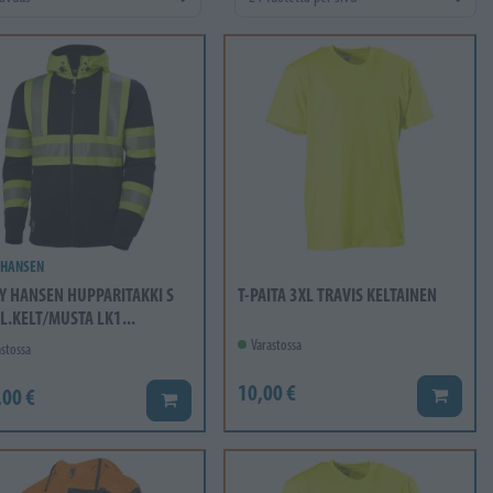
 HANSEN
Y HANSEN HUPPARITAKKI S
T-PAITA 3XL TRAVIS KELTAINEN
FL.KELT/MUSTA LK1...
Varastossa
stossa
10,00 €
,00 €
Lisää ko
Lisää koriin