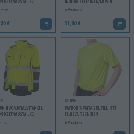
N KELT/MUSTA LK2
INDIUM KELTAINEN/MUSTA
stossa
Varastossa
,00 €
51,90 €
Lisää koriin
Lisää ko
ON
PATRON
ON HUOMIOTALVITAKKI L
PATRON T-PAITA 2XL TILLIITTI
N KELT/MUSTA LK2
FL.KELT. TEKNINEN
stossa
Varastossa