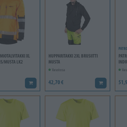
PATR
MIOTALVITAKKI XL
HUPPARITAKKI 2XL BRUSIITTI
PATR
S/MUSTA LK2
MUSTA
INDI
Varastossa
Vara
42,70 €
51,9
Lisää koriin
Lisää koriin