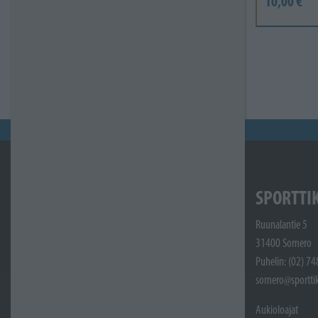
10,00 €
SPORTTI
Ruunalantie 5
31400 Somero
Puhelin: (02) 7
somero@sporttik
Aukioloajat