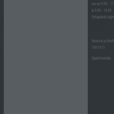
ma-pe 9.00 - 17
la 9.00 - 14.00
Pyhäpäivät sulje
Varaosat ja Huol
748 9315
Sijainti kartalla