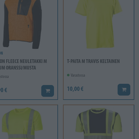
ON
ON FLEECE NEULETAKKI M
T-PAITA M TRAVIS KELTAINEN
UM ORANSSI/MUSTA
Varastossa
stossa
10,00 €
0 €
Lisää ko
Lisää koriin