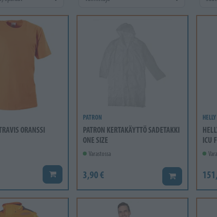
PATRON
HELLY
 TRAVIS ORANSSI
PATRON KERTAKÄYTTÖ SADETAKKI
HELL
ONE SIZE
ICU 
Varastossa
Vara
3,90 €
151
Lisää koriin
Lisää koriin