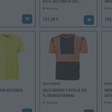
ICU FL.KELT/MUSTA LK1...
ANTO
Varastossa
Vara
151,00 €
149
Lisää koriin
Lisää koriin
HELLY HANSEN
PATR
RAVIS KELTAINEN
HELLY HANSEN T-PAITA XL ICU
PATR
FL.ORANSSI/HARMAA
ANTO
Varastossa
Vara