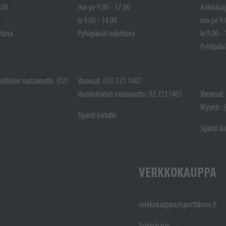
.00
ma-pe 9.00 - 17.00
Aukioloaj
la 9.00 - 14.00
ma-pe 9.
ttuna
Pyhäpäivät suljettuna
la 9.00 -
Pyhäpäivä
totöiden vastaanotto: (02)
Varaosat: (02) 721 1407
Huoltotöiden vastaanotto: 02 7211405
Varaosat:
Myynti : 
Sijainti kartalla
Sijainti ka
VERKKOKAUPPA
verkkokauppa@sporttikone.fi
Aukioloajat