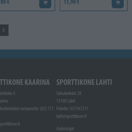
,00 €
13,90 €
Lisää koriin
Lisää ko
8
TTIKONE KAARINA
SPORTTIKONE LAHTI
arinkatu 4
Saksalankatu 28
arina
15100 Lahti
Huoltotöiden vastaanotto: (02) 721
Puhelin: 037347211
lahti@sporttikone.fi
porttikone.fi
Aukioloajat