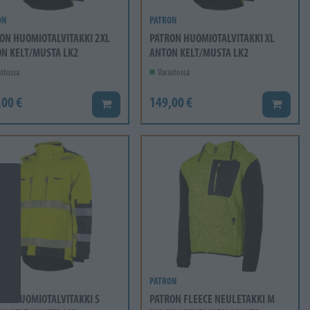
ON
PATRON
ON HUOMIOTALVITAKKI 2XL
PATRON HUOMIOTALVITAKKI XL
N KELT/MUSTA LK2
ANTON KELT/MUSTA LK2
stossa
Varastossa
,00 €
149,00 €
Lisää koriin
Lisää ko
ON
PATRON
ON HUOMIOTALVITAKKI S
PATRON FLEECE NEULETAKKI M