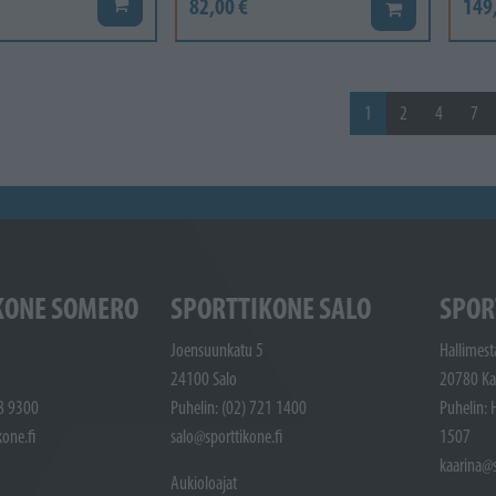
82,00 €
149
Lisää koriin
Lisää koriin
1
2
4
7
KONE SOMERO
SPORTTIKONE SALO
SPOR
Joensuunkatu 5
Hallimest
24100 Salo
20780 Ka
48 9300
Puhelin: (02) 721 1400
Puhelin: 
one.fi
salo@sporttikone.fi
1507
kaarina@s
Aukioloajat