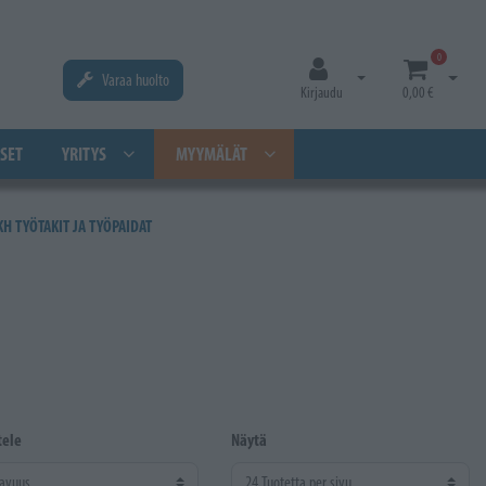
0
Varaa huolto
Avaa kirjautuminen
Avaa os
Kirjaudu
0,00 €
SET
YRITYS
MYYMÄLÄT
KH TYÖTAKIT JA TYÖPAIDAT
tele
Näytä