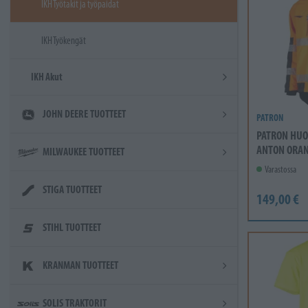
IKH Työtakit ja työpaidat
IKH Työkengät
IKH Akut
JOHN DEERE TUOTTEET
PATRON
PATRON HUO
ANTON ORAN
MILWAUKEE TUOTTEET
Varastossa
STIGA TUOTTEET
149,00 €
STIHL TUOTTEET
KRANMAN TUOTTEET
SOLIS TRAKTORIT