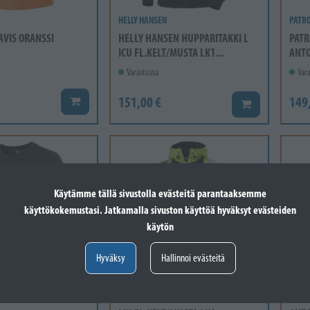
HELLY HANSEN
PATR
RAVIS ORANSSI
HELLY HANSEN HUPPARITAKKI L
PATR
ICU FL.KELT/MUSTA LK1...
ANTO
Varastossa
Vara
151,00 €
149
Lisää koriin
Lisää koriin
Käytämme tällä sivustolla evästeitä parantaaksemme
käyttökokemustasi. Jatkamalla sivuston käyttöä hyväksyt evästeiden
käytön
Hyväksy
Hallinnoi evästeitä
HELLY HANSEN
PATR
ITA 2XL VETY MUSTA
HELLY HANSEN HUPPARITAKKI XL
PATR