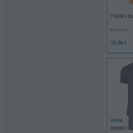
T-PAITA S T
Varastossa
10,00 €
PATRON
PATRON T-PA