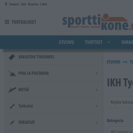
Siirry pääsisältöön
Somero - Salo - Kaarina - Lahti
TUOTEALUEET
ETUSIVU
TUOTTEET
VARAO
VARASTON TYHJENNYS
ETUSIVU
T
PIHA JA PUUTARHA
IKH Ty
METSÄ
Kirjoita hakusa
Työkalut
Kategoria
VARAOSAT