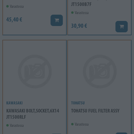
JT1500B7F
Varastossa
Varastossa
45,40 €
Lisää koriin
30,90 €
Lisää k
KAWASAKI
TOHATSU
KAWASAKI BOLT,SOCKET,6X14
TOHATSU FUEL FILTER ASSY
JT1500RLF
Varastossa
Varastossa