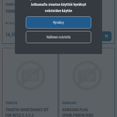
Jatkamalla sivuston käyttöä hyväksyt
TOHATSU
TOHATSU
evästeiden käytön
TOHATSU ANODE
TOHATSU WATER PUMP
IMPELLER
Hyväksy
Varastossa
Varastossa
16,50 €
46,40 €
Lisää koriin
Lisää k
Hallinnoi evästeitä
TOHATSU
KAWASAKI
TOHATSU MAINTENANCE KIT
KAWASAKI PLUG-
FOR MFS2/2.5/3.5
SPARK,PMR9B(NGK)