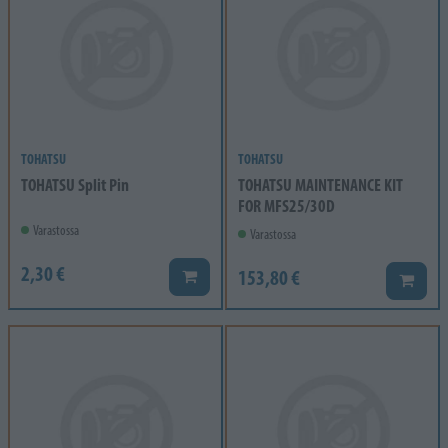
TOHATSU
TOHATSU
TOHATSU Split Pin
TOHATSU MAINTENANCE KIT
FOR MFS25/30D
Varastossa
Varastossa
2,30 €
153,80 €
Lisää koriin
Lisää k