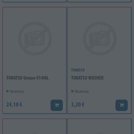
TOHATSU
TOHATSU Grease 414ML
TOHATSU WASHER
Varastossa
Varastossa
24,10 €
3,20 €
Lisää koriin
Lisää k