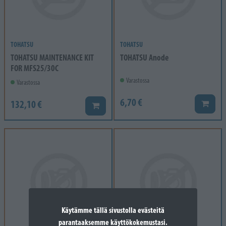
TOHATSU
TOHATSU
TOHATSU MAINTENANCE KIT
TOHATSU Anode
FOR MFS25/30C
Varastossa
Varastossa
6,70 €
132,10 €
Lisää k
Lisää koriin
Käytämme tällä sivustolla evästeitä
parantaaksemme käyttökokemustasi.