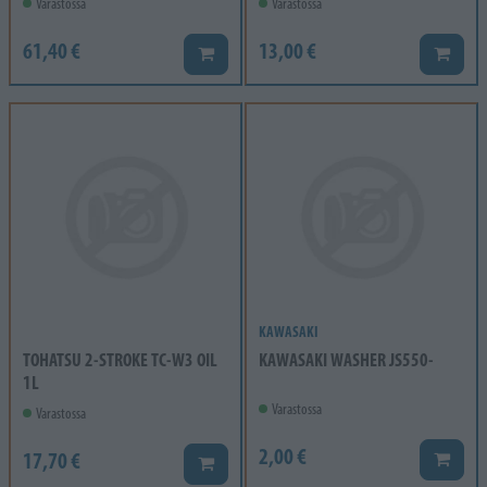
Varastossa
Varastossa
61,40 €
13,00 €
Lisää koriin
Lisää k
KAWASAKI
TOHATSU 2-STROKE TC-W3 OIL
KAWASAKI WASHER JS550-
1L
Varastossa
Varastossa
2,00 €
17,70 €
Lisää k
Lisää koriin