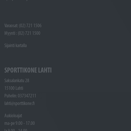
Varaosat: (02) 721 1506
Myynti : (02) 721 1500
Sijainti kartalla
SPORTTIKONE LAHTI
Saksalankatu 28
15100 Lahti
Puhelin: 037347211
lahti@sporttikone.fi
Aukioloajat
ma-pe 9.00 - 17.00
la 9.00 - 14.00