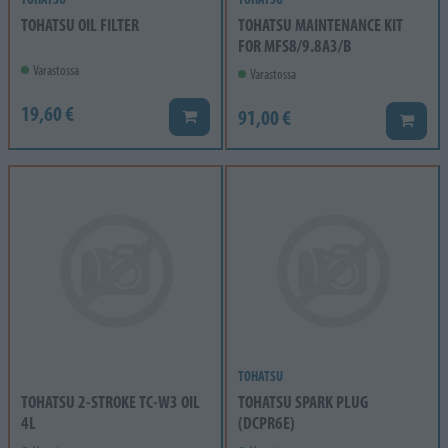
TOHATSU OIL FILTER
TOHATSU MAINTENANCE KIT
FOR MFS8/9.8A3/B
Varastossa
Varastossa
19,60 €
91,00 €
Lisää koriin
Lisää k
TOHATSU
TOHATSU 2-STROKE TC-W3 OIL
TOHATSU SPARK PLUG
4L
(DCPR6E)