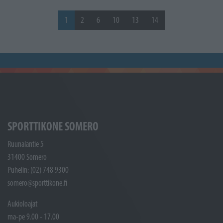
1
2
6
10
13
14
SPORTTIKONE SOMERO
Ruunalantie 5
31400 Somero
Puhelin: (02) 748 9300
somero@sporttikone.fi
Aukioloajat
ma-pe 9.00 - 17.00