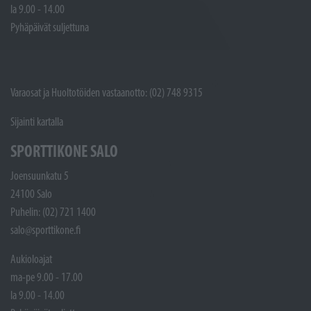
la 9.00 - 14.00
Pyhäpäivät suljettuna
Varaosat ja Huoltotöiden vastaanotto: (02) 748 9315
Sijainti kartalla
SPORTTIKONE SALO
Joensuunkatu 5
24100 Salo
Puhelin: (02) 721 1400
salo@sporttikone.fi
Aukioloajat
ma-pe 9.00 - 17.00
la 9.00 - 14.00