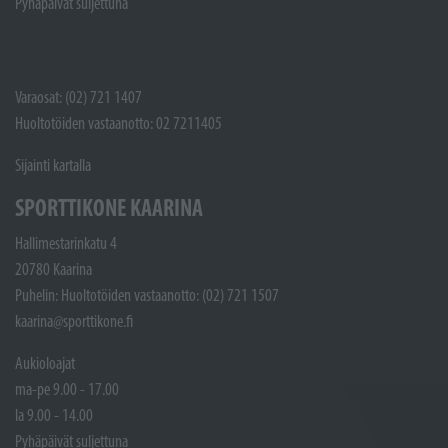
Pyhäpäivät suljettuna
Varaosat: (02) 721 1407
Huoltotöiden vastaanotto: 02 7211405
Sijainti kartalla
SPORTTIKONE KAARINA
Hallimestarinkatu 4
20780 Kaarina
Puhelin: Huoltotöiden vastaanotto: (02) 721 1507
kaarina@sporttikone.fi
Aukioloajat
ma-pe 9.00 - 17.00
la 9.00 - 14.00
Pyhäpäivät suljettuna