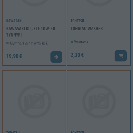
KAWASAKI
TOHATSU
KAWASAKI OIL, ELF 10W-50
TOHATSU WASHER
TYNNYRI
Varastossa
Myynnissä vain myymälässä.
2,30 €
19,90 €
Lisää k
Valitse vaihtoehto
TOHATSU
TOHATSU