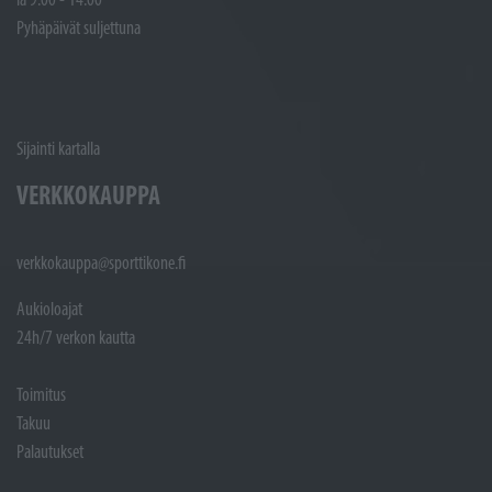
Pyhäpäivät suljettuna
Sijainti kartalla
VERKKOKAUPPA
verkkokauppa@sporttikone.fi
Aukioloajat
24h/7 verkon kautta
Toimitus
Takuu
Palautukset