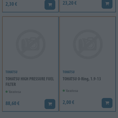
23,20 €
2,30 €
Lisää k
Lisää koriin
TOHATSU
TOHATSU
TOHATSU HIGH PRESSURE FUEL
TOHATSU O-Ring, 1.9-13
FILTER
Varastossa
Varastossa
2,00 €
88,60 €
Lisää k
Lisää koriin