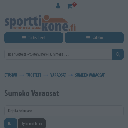
Siirry pääsisältöön
0
Tuotealueet
Valikko
ETUSIVU
TUOTTEET
VARAOSAT
SUMEKO VARAOSAT
Sumeko Varaosat
Kirjoita hakusana
Hae
Tyhjennä haku