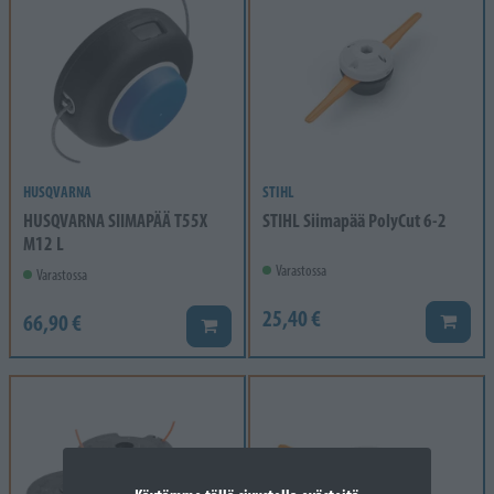
HUSQVARNA
STIHL
HUSQVARNA SIIMAPÄÄ T55X
STIHL Siimapää PolyCut 6-2
M12 L
Varastossa
Varastossa
25,40 €
66,90 €
Lisää k
Lisää koriin