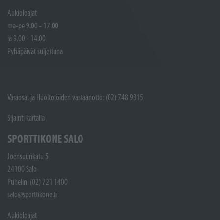
Aukioloajat
ma-pe 9.00 - 17.00
la 9.00 - 14.00
Pyhäpäivät suljettuna
Varaosat ja Huoltotöiden vastaanotto: (02) 748 9315
Sijainti kartalla
SPORTTIKONE SALO
Joensuunkatu 5
24100 Salo
Puhelin: (02) 721 1400
salo@sporttikone.fi
Aukioloajat