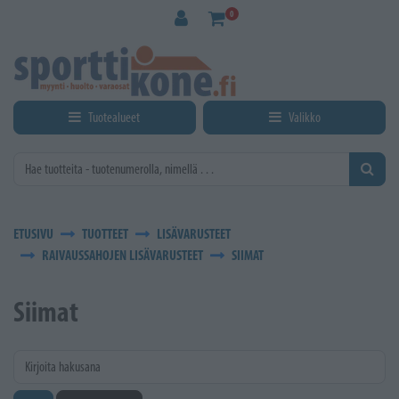
Siirry pääsisältöön
0
Tuotealueet
Valikko
ETUSIVU
TUOTTEET
LISÄVARUSTEET
RAIVAUSSAHOJEN LISÄVARUSTEET
SIIMAT
Siimat
Kirjoita hakusana