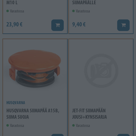
M10 L
SIIMAPÄÄLLE
Varastossa
Varastossa
23,90 €
9,40 €
Lisää koriin
Lisää k
HUSQVARNA
HUSQVARNA SIIMAPÄÄ A15B,
JET-FIT SIIMAPÄÄN
SIIMA SUOJA
JOUSI+KYNSISARJA
Varastossa
Varastossa