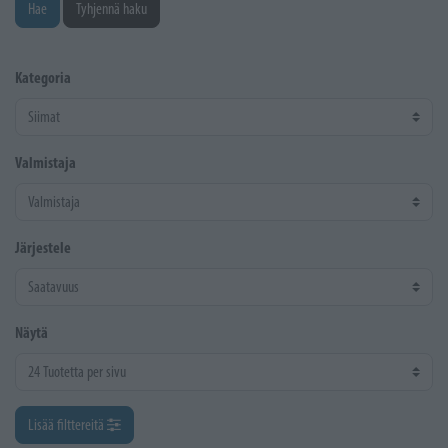
Hae
Tyhjennä haku
Kategoria
Valmistaja
Järjestele
Näytä
Lisää filttereitä