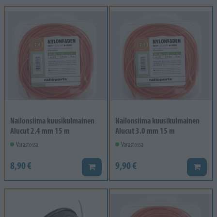
Nailonsiima kuusikulmainen
Nailonsiima kuusikulmainen
Alucut 2.4 mm 15 m
Alucut 3.0 mm 15 m
Varastossa
Varastossa
8,90 €
9,90 €
Lisää koriin
Lisää k