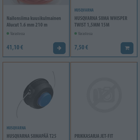
HUSQVARNA
Nailonsiima kuusikulmainen
HUSQVARNA SIIMA WHISPER
Alucut 1.6 mm 210 m
TWIST 1,5MM 15M
Varastossa
Varastossa
41,10 €
7,50 €
Valitse vaihtoehto
Lisää k
HUSQVARNA
HUSQVARNA SIIMAPÄÄ T25
PRIKKASARJA JET-FIT