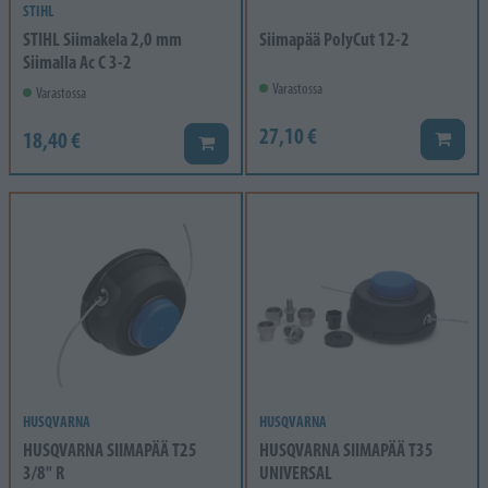
STIHL
STIHL Siimakela 2,0 mm
Siimapää PolyCut 12-2
Siimalla Ac C 3-2
Varastossa
Varastossa
27,10 €
18,40 €
Lisää k
Lisää koriin
HUSQVARNA
HUSQVARNA
HUSQVARNA SIIMAPÄÄ T25
HUSQVARNA SIIMAPÄÄ T35
3/8" R
UNIVERSAL