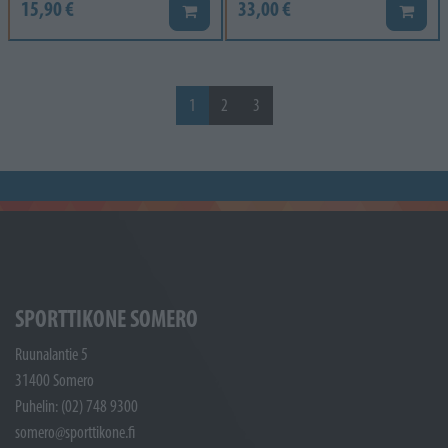
15,90 €
33,00 €
Lisää koriin
Lisää k
1
2
3
SPORTTIKONE SOMERO
Ruunalantie 5
31400 Somero
Puhelin: (02) 748 9300
somero@sporttikone.fi