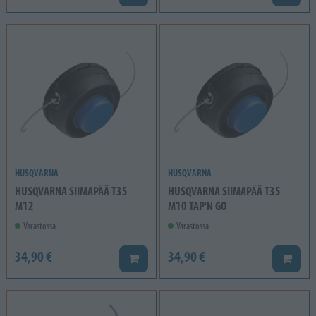
HUSQVARNA
HUSQVARNA
HUSQVARNA SIIMAPÄÄ T35
HUSQVARNA SIIMAPÄÄ T35
M12
M10 TAP'N GO
Varastossa
Varastossa
34,90 €
34,90 €
Lisää koriin
Lisää k