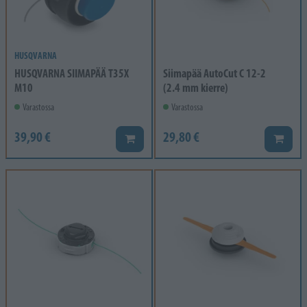
HUSQVARNA
HUSQVARNA SIIMAPÄÄ T35X
Siimapää AutoCut C 12-2
M10
(2.4 mm kierre)
Varastossa
Varastossa
39,90 €
29,80 €
Lisää koriin
Lisää k