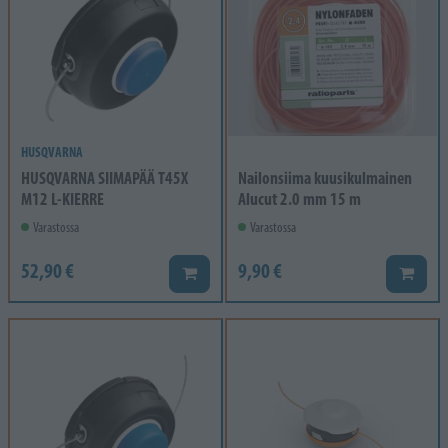
HUSQVARNA
HUSQVARNA SIIMAPÄÄ T45X
Nailonsiima kuusikulmainen
M12 L-KIERRE
Alucut 2.0 mm 15 m
Varastossa
Varastossa
52,90 €
9,90 €
Lisää koriin
Lisää k