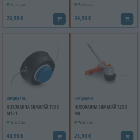
Varastossa
Varastossa
26,90 €
34,90 €
Lisää koriin
Lisää k
HUSQVARNA
HUSQVARNA
HUSQVARNA SIIMAPÄÄ T35X
HUSQVARNA SIIMAPÄÄ T25B
M12 L
M8
Varastossa
Varastossa
40,90 €
23,90 €
Lisää koriin
Lisää k