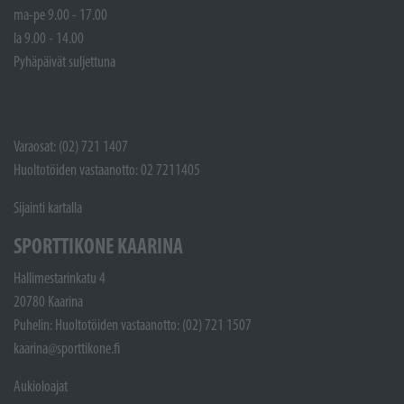
ma-pe 9.00 - 17.00
la 9.00 - 14.00
Pyhäpäivät suljettuna
Varaosat: (02) 721 1407
Huoltotöiden vastaanotto: 02 7211405
Sijainti kartalla
SPORTTIKONE KAARINA
Hallimestarinkatu 4
20780 Kaarina
Puhelin: Huoltotöiden vastaanotto: (02) 721 1507
kaarina@sporttikone.fi
Aukioloajat