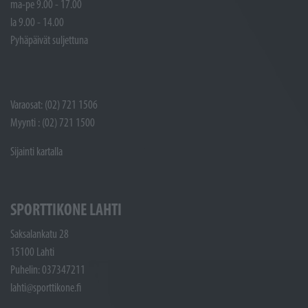
ma-pe 9.00 - 17.00
la 9.00 - 14.00
Pyhäpäivät suljettuna
Varaosat: (02) 721 1506
Myynti : (02) 721 1500
Sijainti kartalla
SPORTTIKONE LAHTI
Saksalankatu 28
15100 Lahti
Puhelin: 037347211
lahti@sporttikone.fi