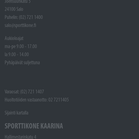
Joensuunkatu 5
24100 Salo
Puhelin: (02) 721 1400
salo@sporttikone.fi
Aukioloajat
ma-pe 9.00 - 17.00
la 9.00 - 14.00
Pyhäpäivät suljettuna
Varaosat: (02) 721 1407
Huoltotöiden vastaanotto: 02 7211405
Sijainti kartalla
SPORTTIKONE KAARINA
Hallimestarinkatu 4