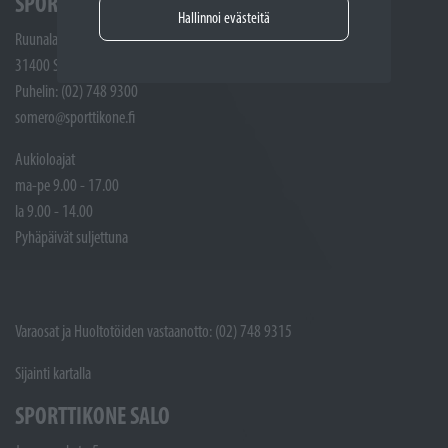
SPORTTIKONE SOMERO
Hallinnoi evästeitä
Ruunalantie 5
31400 Somero
Puhelin: (02) 748 9300
somero@sporttikone.fi
Aukioloajat
ma-pe 9.00 - 17.00
la 9.00 - 14.00
Pyhäpäivät suljettuna
Varaosat ja Huoltotöiden vastaanotto: (02) 748 9315
Sijainti kartalla
SPORTTIKONE SALO