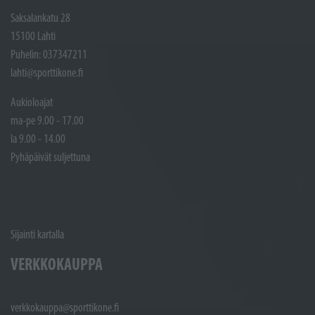
Saksalankatu 28
15100 Lahti
Puhelin: 037347211
lahti@sporttikone.fi
Aukioloajat
ma-pe 9.00 - 17.00
la 9.00 - 14.00
Pyhäpäivät suljettuna
Sijainti kartalla
VERKKOKAUPPA
verkkokauppa@sporttikone.fi