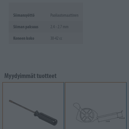
Siimansyöttö
Puoliautomaattinen
Siiman paksuus
2.4 - 2.7 mm
Koneen koko
30-42 cc
Myydyimmät tuotteet