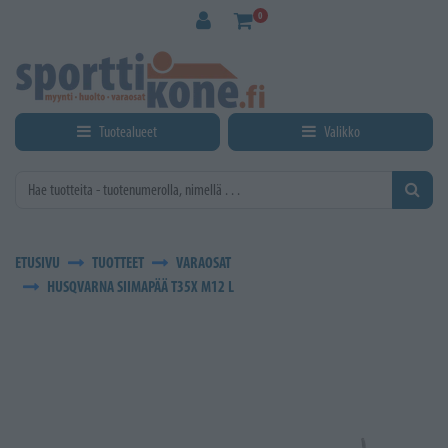
Siirry pääsisältöön
0
Tuotealueet
Valikko
ETUSIVU
TUOTTEET
VARAOSAT
HUSQVARNA SIIMAPÄÄ T35X M12 L