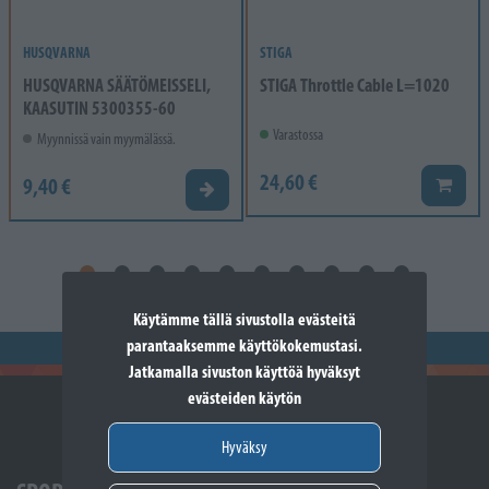
HUSQVARNA
STIGA
HUSQVARNA SÄÄTÖMEISSELI,
STIGA Throttle Cable L=1020
KAASUTIN 5300355-60
Varastossa
Myynnissä vain myymälässä.
24,60 €
9,40 €
Lisää k
Valitse vaihtoehto
Käytämme tällä sivustolla evästeitä
parantaaksemme käyttökokemustasi.
Jatkamalla sivuston käyttöä hyväksyt
evästeiden käytön
Hyväksy