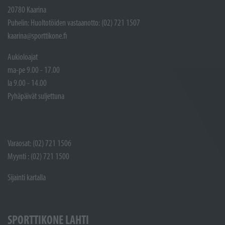
20780 Kaarina
Puhelin: Huoltotöiden vastaanotto: (02) 721 1507
kaarina@sporttikone.fi
Aukioloajat
ma-pe 9.00 - 17.00
la 9.00 - 14.00
Pyhäpäivät suljettuna
Varaosat: (02) 721 1506
Myynti : (02) 721 1500
Sijainti kartalla
SPORTTIKONE LAHTI