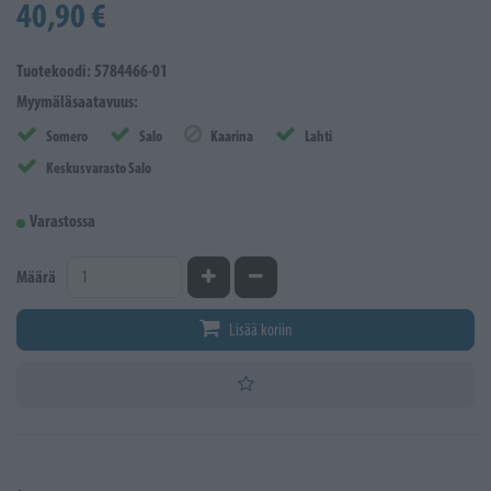
40,90 €
Tuotekoodi: 5784466-01
Myymäläsaatavuus:
Somero
Salo
Kaarina
Lahti
Keskusvarasto Salo
Varastossa
Kasvata määrää
Vähennä määrää
Määrä
Lisää koriin