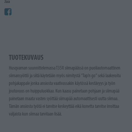
Jaa
TUOTEKUVAUS
Husqvarnan suunnittelemassa T35X siimapäässä on puoliautomaattinen
siimansyöttö ja siitä käytetään myös nimitystä "Tap’n go" sekä laakeroitu
pohjakappale jonka ansiosta vaativassakin käytössä kestävyys ja työn
joutuvuus on huippuluokkaa. Kun kaasu painetaan pohjaan ja siimapää
painetaan maata vasten syöttää siimapää automaattisesti uutta siimaa.
Tämän ansiosta työtä ei tarvitse keskeyttää eikä konetta tarvitse irroittaa
valjaista kun siimaa tarvitaan lisää.