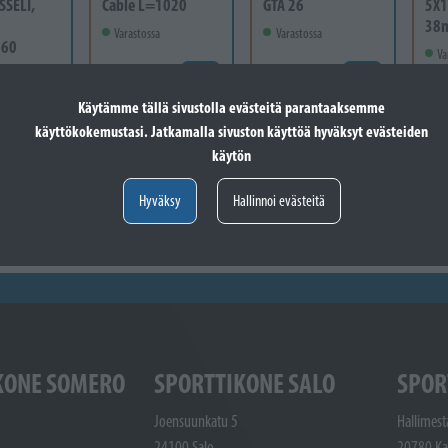
SSELI,
Cable L=1020
GTA 26
5X1
38
Varastossa
Varastossa
-60
Va
24,60 €
41,60 €
 vain
Lisää koriin
Lisää koriin
12
Käytämme tällä sivustolla evästeitä parantaaksemme
käyttökokemustasi. Jatkamalla sivuston käyttöä hyväksyt evästeiden
Valitse vaihtoehto
käytön
Hyväksy
Hallinnoi evästeitä
KONE SOMERO
SPORTTIKONE SALO
SPOR
Joensuunkatu 5
Hallimest
24100 Salo
20780 Ka