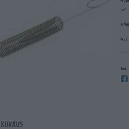
Myym
Va
Määr
Jaa
EKUVAUS