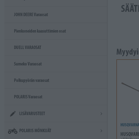
SÄÄT
JOHN DEERE Varaosat
Pienkoneiden kaasuttimien osat
DUELL VARAOSAT
Myydyi
Sumeko Varaosat
Polkupyörän varaosat
POLARIS Varaosat
LISÄVARUSTEET
HUSQVARN
POLARIS MÖNKIJÄT
HUSQVAR