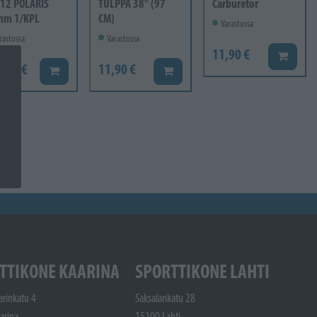
12 POLARIS
TULPPA 38" (97
Carburetor
mm 1/KPL
CM)
Varastossa
rastossa
Varastossa
11,90 €
Lisää ko
6,60 €
11,90 €
Lisää koriin
Lisää koriin
TTIKONE KAARINA
SPORTTIKONE LAHTI
arinkatu 4
Saksalankatu 28
arina
15100 Lahti