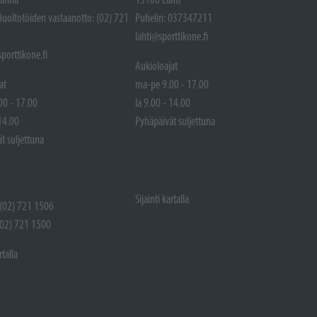
Huoltotöiden vastaanotto: (02) 721
Puhelin: 037347211
lahti@sporttikone.fi
porttikone.fi
Aukioloajat
at
ma-pe 9.00 - 17.00
00 - 17.00
la 9.00 - 14.00
 14.00
Pyhäpäivät suljettuna
t suljettuna
Sijainti kartalla
 (02) 721 1506
(02) 721 1500
rtalla