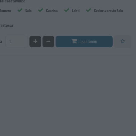
äläsaatavuus:
Somero
Salo
Kaarina
Lahti
Keskusvarasto Salo
rastossa
Kasvata määrää
Vähennä määrää
ä
Lisää koriin