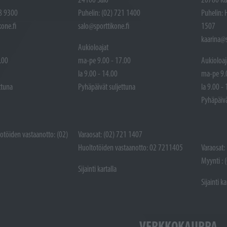
48 9300
Puhelin: (02) 721 1400
Puhelin: 
one.fi
salo@sporttikone.fi
1507
kaarina@s
Aukioloajat
.00
ma-pe 9.00 - 17.00
Aukioloaj
la 9.00 - 14.00
ma-pe 9.
ttuna
Pyhäpäivät suljettuna
la 9.00 -
Pyhäpäivä
totöiden vastaanotto: (02)
Varaosat: (02) 721 1407
Huoltotöiden vastaanotto: 02 7211405
Varaosat:
Myynti : 
Sijainti kartalla
Sijainti ka
VERKKOKAUPPA