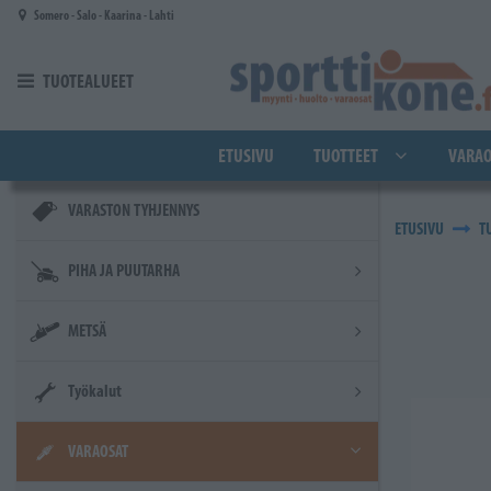
Siirry pääsisältöön
Somero - Salo - Kaarina - Lahti
TUOTEALUEET
ETUSIVU
TUOTTEET
VARAO
VARASTON TYHJENNYS
ETUSIVU
T
PIHA JA PUUTARHA
METSÄ
Työkalut
VARAOSAT