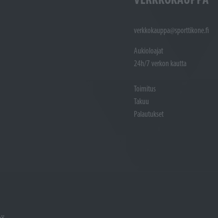
verkkokauppa@sporttikone.fi
Aukioloajat
24h/7 verkon kautta
Toimitus
Takuu
Palautukset