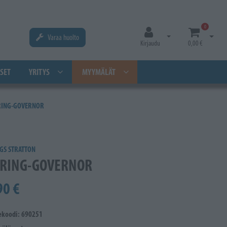
0
Varaa huolto
Avaa kirjautuminen
Avaa os
Kirjaudu
0,00 €
SET
YRITYS
MYYMÄLÄT
RING-GOVERNOR
GS STRATTON
RING-GOVERNOR
90 €
ekoodi: 690251