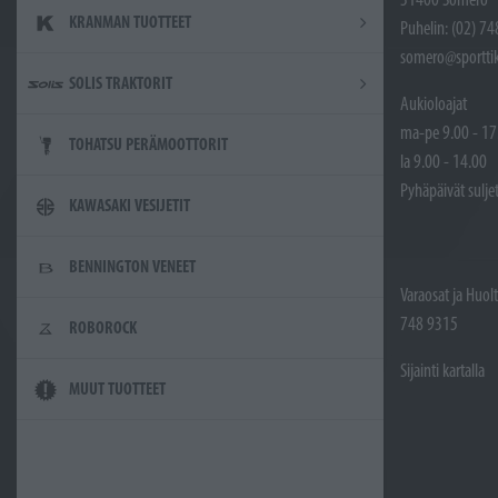
KRANMAN TUOTTEET
Puhelin: (02) 7
somero@sporttik
SOLIS TRAKTORIT
Aukioloajat
ma-pe 9.00 - 17
TOHATSU PERÄMOOTTORIT
la 9.00 - 14.00
Pyhäpäivät sulje
KAWASAKI VESIJETIT
BENNINGTON VENEET
Varaosat ja Huol
748 9315
ROBOROCK
Sijainti kartalla
MUUT TUOTTEET