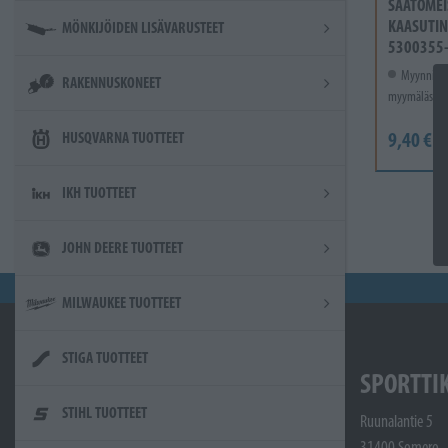
SÄÄTÖMEI
KAASUTIN
MÖNKIJÖIDEN LISÄVARUSTEET
5300355
Myynnissä
RAKENNUSKONEET
myymälässä.
9,40 €
HUSQVARNA TUOTTEET
IKH TUOTTEET
JOHN DEERE TUOTTEET
MILWAUKEE TUOTTEET
STIGA TUOTTEET
SPORTTI
STIHL TUOTTEET
Ruunalantie 5
31400 Somero