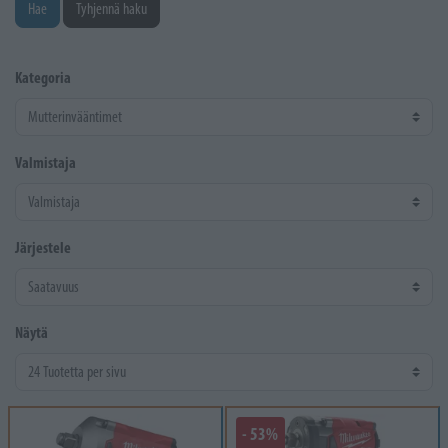
Hae
Tyhjennä haku
Kategoria
Valmistaja
Järjestele
Näytä
- 53%