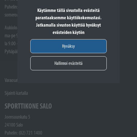
Puhelin: (02) 748 9300
Käytämme tällä sivustolla evästeitä
somero@sporttikone.fi
parantaaksemme käyttökokemustasi.
Jatkamalla sivuston käyttöä hyväksyt
Aukioloajat
evästeiden käytön
ma-pe 9.00 - 17.00
la 9.00 - 14.00
Hyväksy
Pyhäpäivät suljettuna
Hallinnoi evästeitä
Varaosat ja Huoltotöiden vastaanotto: (02) 748 9315
Sijainti kartalla
SPORTTIKONE SALO
Joensuunkatu 5
24100 Salo
Puhelin: (02) 721 1400