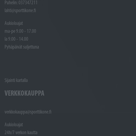
Puhelin: 037347211
lahti@sporttikone.fi
Aukioloajat
ma-pe 9.00 - 17.00
la 9.00 - 14.00
Pyhäpäivät suljettuna
Sijainti kartalla
VERKKOKAUPPA
verkkokauppa@sporttikone.fi
Aukioloajat
24h/7 verkon kautta