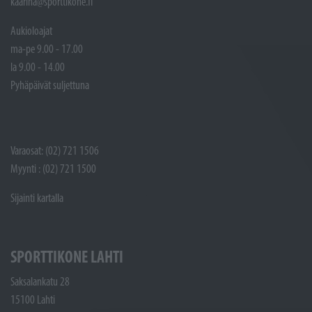
kaarina@sporttikone.fi
Aukioloajat
ma-pe 9.00 - 17.00
la 9.00 - 14.00
Pyhäpäivät suljettuna
Varaosat: (02) 721 1506
Myynti : (02) 721 1500
Sijainti kartalla
SPORTTIKONE LAHTI
Saksalankatu 28
15100 Lahti