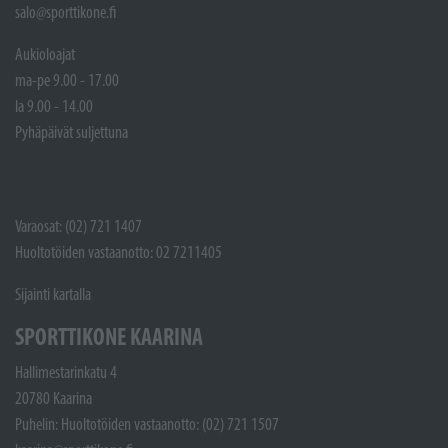
salo@sporttikone.fi
Aukioloajat
ma-pe 9.00 - 17.00
la 9.00 - 14.00
Pyhäpäivät suljettuna
Varaosat: (02) 721 1407
Huoltotöiden vastaanotto: 02 7211405
Sijainti kartalla
SPORTTIKONE KAARINA
Hallimestarinkatu 4
20780 Kaarina
Puhelin: Huoltotöiden vastaanotto: (02) 721 1507