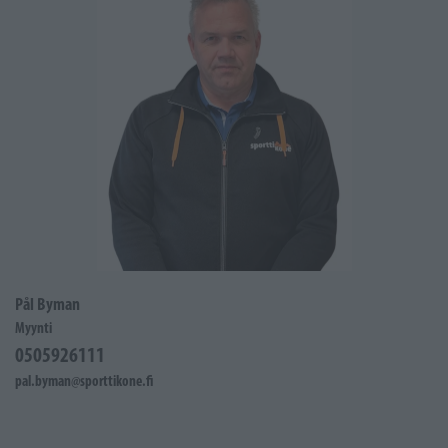
Pål Byman
Myynti
0505926111
pal.byman@sporttikone.fi