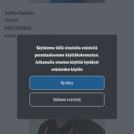
Valtteri Rauhala
Varaosat
0447203046
valtteri.rauhala@sporttikone.fi
Käytämme tällä sivustolla evästeitä
parantaaksemme käyttökokemustasi.
Jatkamalla sivuston käyttöä hyväksyt
evästeiden käytön
Hyväksy
Hallinnoi evästeitä