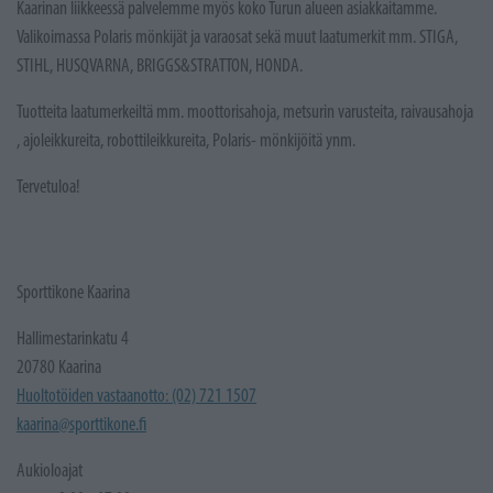
Kaarinan liikkeessä palvelemme myös koko Turun alueen asiakkaitamme.
Valikoimassa Polaris mönkijät ja varaosat sekä muut laatumerkit mm. STIGA,
STIHL, HUSQVARNA, BRIGGS&STRATTON, HONDA.
Tuotteita laatumerkeiltä mm. moottorisahoja, metsurin varusteita, raivausahoja
, ajoleikkureita, robottileikkureita, Polaris- mönkijöitä ynm.
Tervetuloa!
Sporttikone Kaarina
Hallimestarinkatu 4
20780 Kaarina
Huoltotöiden vastaanotto: (02) 721 1507
kaarina@sporttikone.fi
Aukioloajat