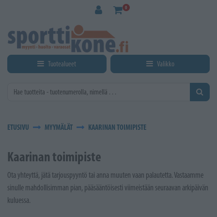
Siirry pääsisältöön
0
Tuotealueet
Valikko
ETUSIVU
MYYMÄLÄT
KAARINAN TOIMIPISTE
Kaarinan toimipiste
Ota yhteyttä, jätä tarjouspyyntö tai anna muuten vaan palautetta. Vastaamme
sinulle mahdollisimman pian, pääsääntöisesti viimeistään seuraavan arkipäivän
kuluessa.