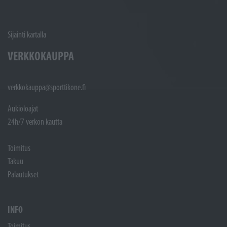
Sijainti kartalla
VERKKOKAUPPA
verkkokauppa@sporttikone.fi
Aukioloajat
24h/7 verkon kautta
Toimitus
Takuu
Palautukset
INFO
Toimitus