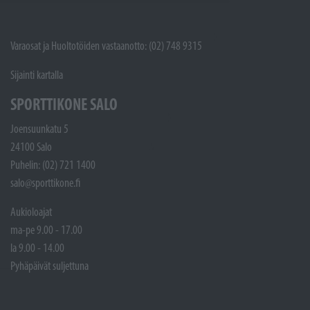
Varaosat ja Huoltotöiden vastaanotto: (02) 748 9315
Sijainti kartalla
SPORTTIKONE SALO
Joensuunkatu 5
24100 Salo
Puhelin: (02) 721 1400
salo@sporttikone.fi
Aukioloajat
ma-pe 9.00 - 17.00
la 9.00 - 14.00
Pyhäpäivät suljettuna