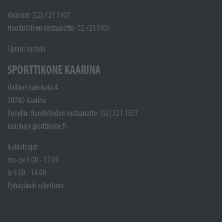
Varaosat: (02) 721 1407
Huoltotöiden vastaanotto: 02 7211405
Sijainti kartalla
SPORTTIKONE KAARINA
Hallimestarinkatu 4
20780 Kaarina
Puhelin: Huoltotöiden vastaanotto: (02) 721 1507
kaarina@sporttikone.fi
Aukioloajat
ma-pe 9.00 - 17.00
la 9.00 - 14.00
Pyhäpäivät suljettuna