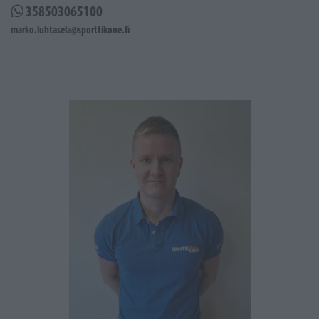
358503065100
marko.luhtasela@sporttikone.fi