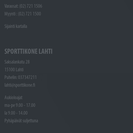
Varaosat: (02) 721 1506
Myynti : (02) 721 1500
Sijainti kartalla
SPORTTIKONE LAHTI
Saksalankatu 28
15100 Lahti
Puhelin: 037347211
lahti@sporttikone.fi
Aukioloajat
ma-pe 9.00 - 17.00
la 9.00 - 14.00
Pyhäpäivät suljettuna