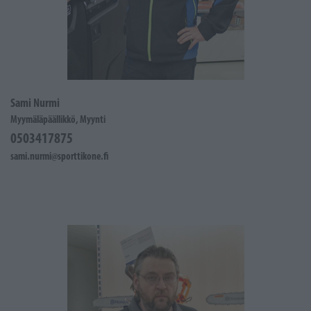
Sami Nurmi
Myymäläpäällikkö, Myynti
0503417875
sami.nurmi@sporttikone.fi