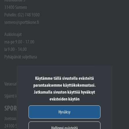
31400 Somero
Puhelin: (02) 748 9300
somero@sporttikone.fi
Aukioloajat
ma-pe 9.00 - 17.00
la 9.00 - 14.00
Pyhäpäivät suljettuna
Käytämme tällä sivustolla evästeitä
Varaosat ja Huoltotöiden vastaanotto: (02) 748 9315
parantaaksemme käyttökokemustasi.
Jatkamalla sivuston käyttöä hyväksyt
Sijainti kartalla
evästeiden käytön
SPORTTIKONE SALO
Hyväksy
Joensuunkatu 5
24100 Salo
Hallinnoi evästeitä