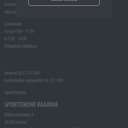
Puhelin: (02) 721 1400
salo@sporttikone.fi
Aukioloajat
ma-pe 9.00 - 17.00
la 9.00 - 14.00
Pyhäpäivät suljettuna
Varaosat: (02) 721 1407
Huoltotöiden vastaanotto: 02 7211405
Sijainti kartalla
SPORTTIKONE KAARINA
Hallimestarinkatu 4
20780 Kaarina