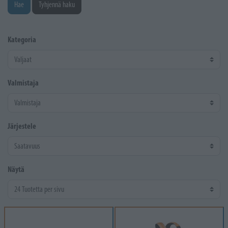
Hae
Tyhjennä haku
Kategoria
Valmistaja
Järjestele
Näytä