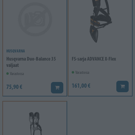
HUSQVARNA
Husqvarna Duo-Balance 35
FS-sarja ADVANCE X-Flex
valjaat
Varastossa
Varastossa
161,00 €
75,90 €
Lisää k
Lisää koriin