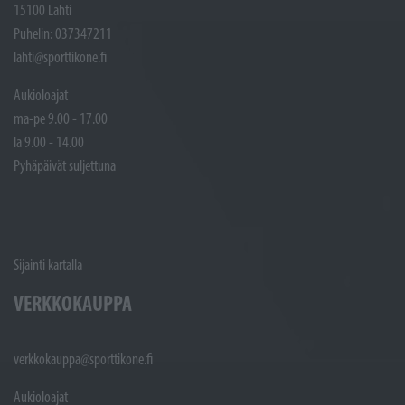
15100 Lahti
Puhelin: 037347211
lahti@sporttikone.fi
Aukioloajat
ma-pe 9.00 - 17.00
la 9.00 - 14.00
Pyhäpäivät suljettuna
Sijainti kartalla
VERKKOKAUPPA
verkkokauppa@sporttikone.fi
Aukioloajat