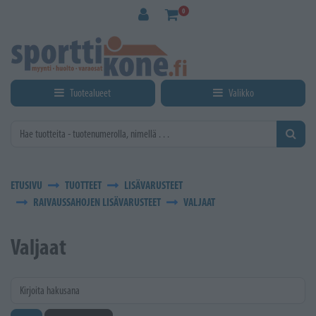
Siirry pääsisältöön
0
Tuotealueet
Valikko
ETUSIVU
TUOTTEET
LISÄVARUSTEET
RAIVAUSSAHOJEN LISÄVARUSTEET
VALJAAT
Valjaat
Kirjoita hakusana