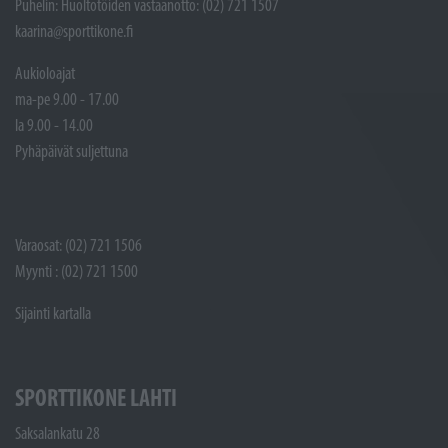
Puhelin: Huoltotöiden vastaanotto: (02) 721 1507
kaarina@sporttikone.fi
Aukioloajat
ma-pe 9.00 - 17.00
la 9.00 - 14.00
Pyhäpäivät suljettuna
Varaosat: (02) 721 1506
Myynti : (02) 721 1500
Sijainti kartalla
SPORTTIKONE LAHTI
Saksalankatu 28