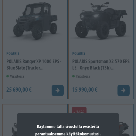
POLARIS
POLARIS
POLARIS Ranger XP 1000 EPS -
POLARIS Sportsman X2 570 EPS
Blue Slate (Tractor...
LE - Onyx Black (T3b)...
Varastossa
Varastossa
25 690,00 €
15 990,00 €
Tarjouspyyntö
Tarjou
- 16%
Käytämme tällä sivustolla evästeitä
parantaaksemme käyttökokemustasi.