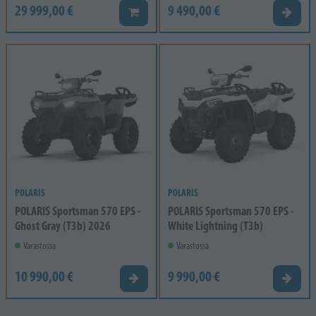
29 999,00 €
9 490,00 €
Lisää koriin
Tarjou
POLARIS
POLARIS
POLARIS Sportsman 570 EPS -
POLARIS Sportsman 570 EPS -
Ghost Gray (T3b) 2026
White Lightning (T3b)
Varastossa
Varastossa
10 990,00 €
9 990,00 €
Tarjouspyyntö
Tarjou