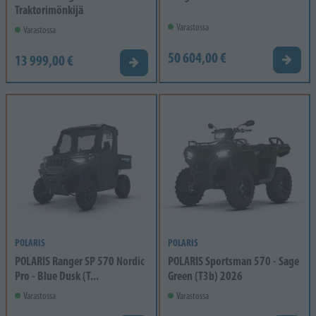
Traktorimönkijä
Varastossa
Varastossa
50 604,00 €
13 999,00 €
Tarjou
Tarjouspyyntö
POLARIS
POLARIS
POLARIS Ranger SP 570 Nordic
POLARIS Sportsman 570 - Sage
Pro - Blue Dusk (T...
Green (T3b) 2026
Varastossa
Varastossa