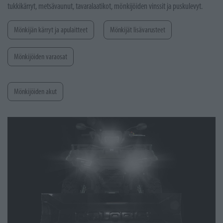
tukkikärryt, metsävaunut, tavaralaatikot, mönkijöiden vinssit ja puskulevyt.
Mönkijän kärryt ja apulaitteet
Mönkijät lisävarusteet
Mönkijöiden varaosat
Mönkijöiden akut