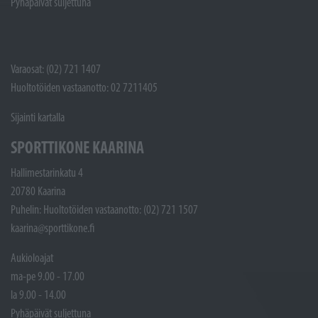
Pyhäpäivät suljettuna
Varaosat: (02) 721 1407
Huoltotöiden vastaanotto: 02 7211405
Sijainti kartalla
SPORTTIKONE KAARINA
Hallimestarinkatu 4
20780 Kaarina
Puhelin: Huoltotöiden vastaanotto: (02) 721 1507
kaarina@sporttikone.fi
Aukioloajat
ma-pe 9.00 - 17.00
la 9.00 - 14.00
Pyhäpäivät suljettuna