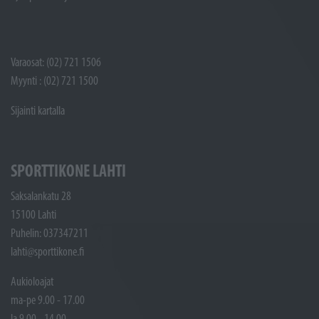
Varaosat: (02) 721 1506
Myynti : (02) 721 1500
Sijainti kartalla
SPORTTIKONE LAHTI
Saksalankatu 28
15100 Lahti
Puhelin: 037347211
lahti@sporttikone.fi
Aukioloajat
ma-pe 9.00 - 17.00
la 9.00 - 14.00