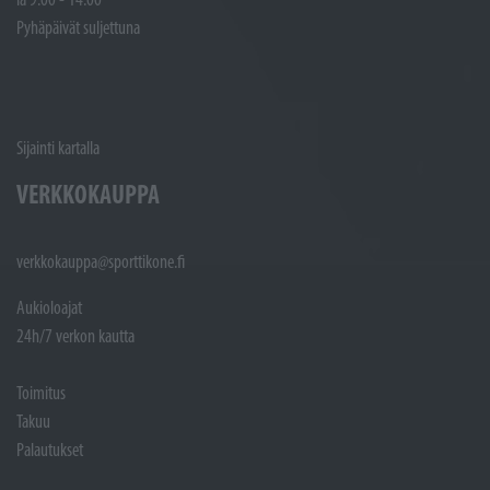
Pyhäpäivät suljettuna
Sijainti kartalla
VERKKOKAUPPA
verkkokauppa@sporttikone.fi
Aukioloajat
24h/7 verkon kautta
Toimitus
Takuu
Palautukset