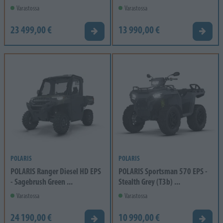
Varastossa
Varastossa
23 499,00 €
13 990,00 €
Tarjouspyyntö
Tarjou
POLARIS
POLARIS
POLARIS Ranger Diesel HD EPS
POLARIS Sportsman 570 EPS -
- Sagebrush Green ...
Stealth Grey (T3b) ...
Varastossa
Varastossa
24 190,00 €
10 990,00 €
Tarjouspyyntö
Tarjou