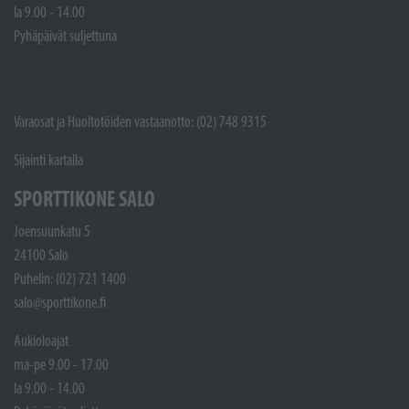
la 9.00 - 14.00
Pyhäpäivät suljettuna
Varaosat ja Huoltotöiden vastaanotto: (02) 748 9315
Sijainti kartalla
SPORTTIKONE SALO
Joensuunkatu 5
24100 Salo
Puhelin: (02) 721 1400
salo@sporttikone.fi
Aukioloajat
ma-pe 9.00 - 17.00
la 9.00 - 14.00