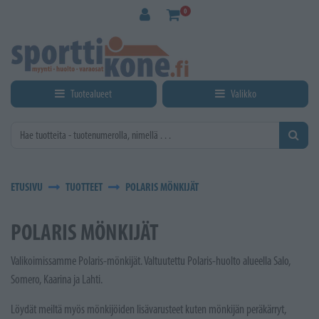
Siirry pääsisältöön
0
Tuotealueet
Valikko
ETUSIVU
TUOTTEET
POLARIS MÖNKIJÄT
POLARIS MÖNKIJÄT
Valikoimissamme Polaris-mönkijät. Valtuutettu Polaris-huolto alueella Salo,
Somero, Kaarina ja Lahti.
Löydät meiltä myös mönkijöiden lisävarusteet kuten mönkijän peräkärryt,