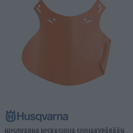
HUSQVARNA NISKASUOJA SUOJAKYPÄRÄÄN