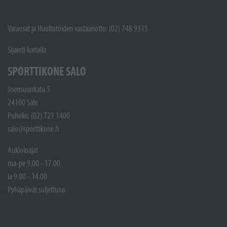
Varaosat ja Huoltotöiden vastaanotto: (02) 748 9315
Sijainti kartalla
SPORTTIKONE SALO
Joensuunkatu 5
24100 Salo
Puhelin: (02) 721 1400
salo@sporttikone.fi
Aukioloajat
ma-pe 9.00 - 17.00
la 9.00 - 14.00
Pyhäpäivät suljettuna