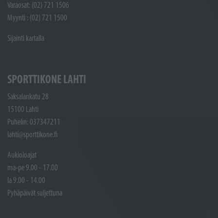
Varaosat: (02) 721 1506
Myynti : (02) 721 1500
Sijainti kartalla
SPORTTIKONE LAHTI
Saksalankatu 28
15100 Lahti
Puhelin: 037347211
lahti@sporttikone.fi
Aukioloajat
ma-pe 9.00 - 17.00
la 9.00 - 14.00
Pyhäpäivät suljettuna