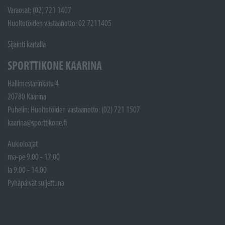
Varaosat: (02) 721 1407
Huoltotöiden vastaanotto: 02 7211405
Sijainti kartalla
SPORTTIKONE KAARINA
Hallimestarinkatu 4
20780 Kaarina
Puhelin: Huoltotöiden vastaanotto: (02) 721 1507
kaarina@sporttikone.fi
Aukioloajat
ma-pe 9.00 - 17.00
la 9.00 - 14.00
Pyhäpäivät suljettuna