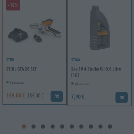
- 19%
STIHL
STIGA
STIHL GTA 26 SET
Sae 30 4 Stroke Oil 0.6 Litre
[16]
Varastossa
Varastossa
149,00 €
184,00 €
7,90 €
Lisää koriin
Lisää k