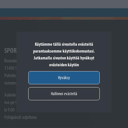
Käytämme tällä sivustolla evästeitä
SPORTTIKONE SOMERO
parantaaksemme käyttökokemustasi.
Jatkamalla sivuston käyttöä hyväksyt
Ruunalantie 5
evästeiden käytön
31400 Somero
Puhelin: (02) 748 9300
Hyväksy
somero@sporttikone.fi
Hallinnoi evästeitä
Aukioloajat
ma-pe 9.00 - 17.00
la 9.00 - 14.00
Pyhäpäivät suljettuna