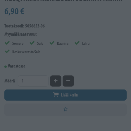
6,90 €
Tuotekoodi: 5056653-06
Myymäläsaatavuus:
Somero
Salo
Kaarina
Lahti
Keskusvarasto Salo
Varastossa
Kasvata määrää
Vähennä määrää
Määrä
Lisää koriin