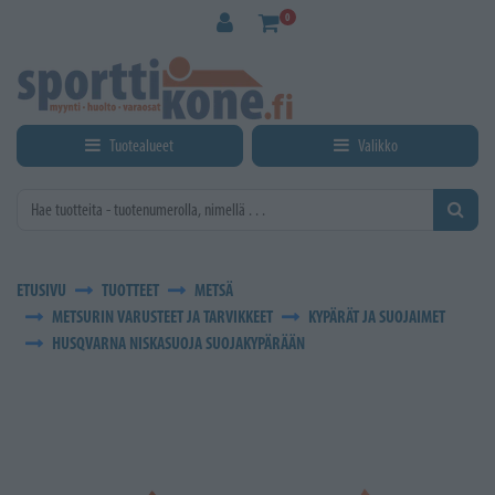
Siirry pääsisältöön
0
Tuotealueet
Valikko
ETUSIVU
TUOTTEET
METSÄ
METSURIN VARUSTEET JA TARVIKKEET
KYPÄRÄT JA SUOJAIMET
HUSQVARNA NISKASUOJA SUOJAKYPÄRÄÄN