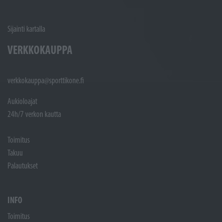
Sijainti kartalla
VERKKOKAUPPA
verkkokauppa@sporttikone.fi
Aukioloajat
24h/7 verkon kautta
Toimitus
Takuu
Palautukset
INFO
Toimitus