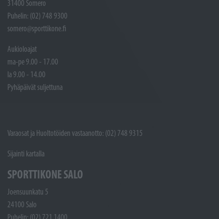
31400 Somero
Puhelin: (02) 748 9300
somero@sporttikone.fi
Aukioloajat
ma-pe 9.00 - 17.00
la 9.00 - 14.00
Pyhäpäivät suljettuna
Varaosat ja Huoltotöiden vastaanotto: (02) 748 9315
Sijainti kartalla
SPORTTIKONE SALO
Joensuunkatu 5
24100 Salo
Puhelin: (02) 721 1400