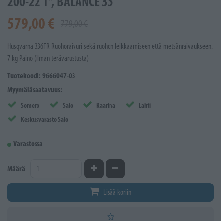
200-22 1", BALANCE 35
579,00 €
779,00 €
Husqvarna 336FR Ruohoraivuri sekä ruohon leikkaamiseen että metsänraivaukseen.
7 kg Paino (ilman terävarustusta)
Tuotekoodi: 9666047-03
Myymäläsaatavuus:
Somero
Salo
Kaarina
Lahti
Keskusvarasto Salo
Varastossa
Kasvata määrää
Vähennä määrää
Määrä
Lisää koriin