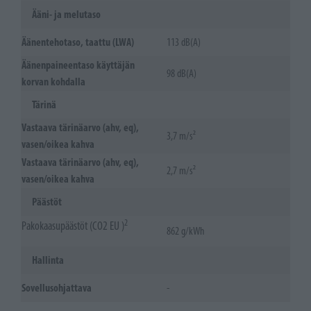
Ääni- ja melutaso
Äänentehotaso, taattu (LWA)
113 dB(A)
Äänenpaineentaso käyttäjän
98 dB(A)
korvan kohdalla
Tärinä
Vastaava tärinäarvo (ahv, eq),
3,7 m/s²
vasen/oikea kahva
Vastaava tärinäarvo (ahv, eq),
2,7 m/s²
vasen/oikea kahva
Päästöt
2
Pakokaasupäästöt (CO2 EU )
862 g/kWh
Hallinta
Sovellusohjattava
-