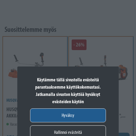
Suosittelemme myös
- 26%
Käytämme tällä sivustolla evästeitä
parantaaksemme käyttökokemustasi.
Jatkamalla sivuston käyttöä hyväksyt
HUSQVARNA
HUSQVARNA
evästeiden käytön
HUSQVARNA 535IRXT, EI
HUSQVARNA 336FR, T35,
Hyväksy
AKKU/LATURI, MULTI 300-3,...
MULTI 300-3 1", 200-22 1",...
Varastossa
Varastossa
Hallinnoi evästeitä