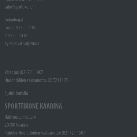
salo@sporttikone.fi
Aukioloajat
ma-pe 9.00 - 17.00
la 9.00 - 14.00
Pyhäpäivät suljettuna
Varaosat: (02) 721 1407
Huoltotöiden vastaanotto: 02 7211405
Sijainti kartalla
SPORTTIKONE KAARINA
Hallimestarinkatu 4
20780 Kaarina
Puhelin: Huoltotöiden vastaanotto: (02) 721 1507