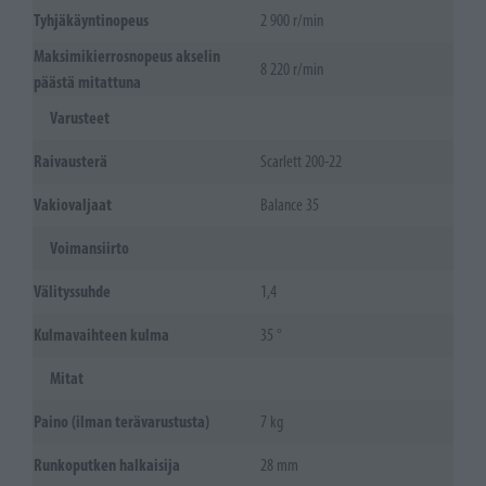
Tyhjäkäyntinopeus
2 900 r/min
Maksimikierrosnopeus akselin
8 220 r/min
päästä mitattuna
Varusteet
Raivausterä
Scarlett 200-22
Vakiovaljaat
Balance 35
Voimansiirto
Välityssuhde
1,4
Kulmavaihteen kulma
35 °
Mitat
Paino (ilman terävarustusta)
7 kg
Runkoputken halkaisija
28 mm