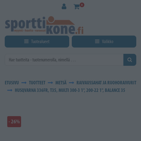
Siirry pääsisältöön
0
Tuotealueet
Valikko
ETUSIVU
TUOTTEET
METSÄ
RAIVAUSSAHAT JA RUOHORAIVURIT
HUSQVARNA 336FR, T35, MULTI 300-3 1", 200-22 1", BALANCE 35
- 26%