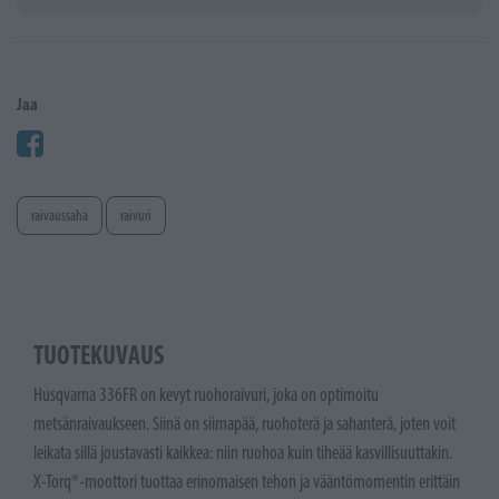
Jaa
raivaussaha
raivuri
TUOTEKUVAUS
Husqvarna 336FR on kevyt ruohoraivuri, joka on optimoitu
metsänraivaukseen. Siinä on siimapää, ruohoterä ja sahanterä, joten voit
leikata sillä joustavasti kaikkea: niin ruohoa kuin tiheää kasvillisuuttakin.
X-Torq®-moottori tuottaa erinomaisen tehon ja vääntömomentin erittäin