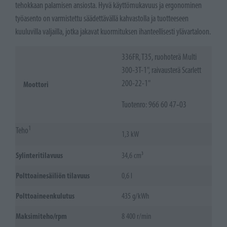
tehokkaan palamisen ansiosta. Hyvä käyttömukavuus ja ergonominen
työasento on varmistettu säädettävällä kahvastolla ja tuotteeseen
kuuluvilla valjailla, jotka jakavat kuormituksen ihanteellisesti ylävartaloon.
336FR, T35, ruohoterä Multi
300-3T-1", raivausterä Scarlett
200-22-1"
Moottori
Tuotenro: 966 60 47‑03
1
Teho
1,3 kW
Sylinteritilavuus
34,6 cm³
Polttoainesäiliön tilavuus
0,6 l
Polttoaineenkulutus
435 g/kWh
Maksimiteho/rpm
8 400 r/min