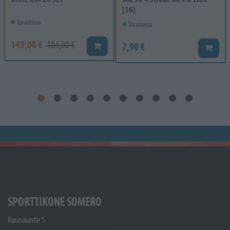
[16]
Varastossa
Varastossa
149,00 €
184,00 €
7,90 €
Lisää koriin
Lisää k
SPORTTIKONE SOMERO
Ruunalantie 5