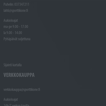
Puhelin: 037347211
lahti@sporttikone.fi
Aukioloajat
ma-pe 9.00 - 17.00
la 9.00 - 14.00
Pyhäpäivät suljettuna
Sijainti kartalla
VERKKOKAUPPA
verkkokauppa@sporttikone.fi
Aukioloajat
24h/7 verkon kautta