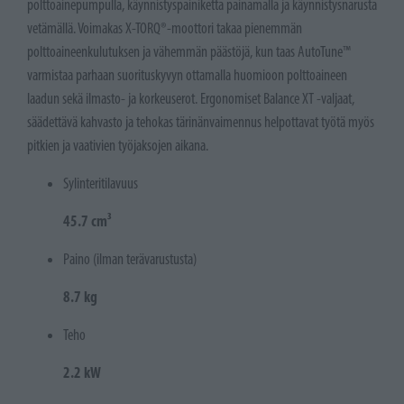
polttoainepumpulla, käynnistyspainiketta painamalla ja käynnistysnarusta
vetämällä. Voimakas X-TORQ®-moottori takaa pienemmän
polttoaineenkulutuksen ja vähemmän päästöjä, kun taas AutoTune™
varmistaa parhaan suorituskyvyn ottamalla huomioon polttoaineen
laadun sekä ilmasto- ja korkeuserot. Ergonomiset Balance XT -valjaat,
säädettävä kahvasto ja tehokas tärinänvaimennus helpottavat työtä myös
pitkien ja vaativien työjaksojen aikana.
Sylinteritilavuus
45.7 cm³
Paino (ilman terävarustusta)
8.7 kg
Teho
2.2 kW