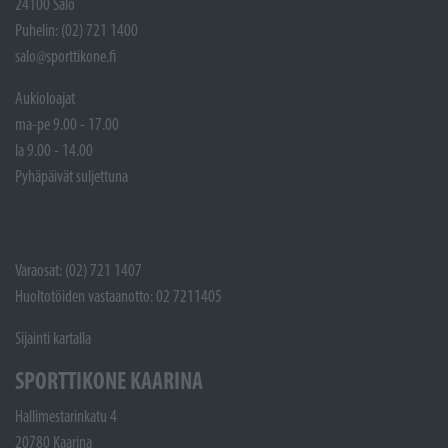
24100 Salo
Puhelin: (02) 721 1400
salo@sporttikone.fi
Aukioloajat
ma-pe 9.00 - 17.00
la 9.00 - 14.00
Pyhäpäivät suljettuna
Varaosat: (02) 721 1407
Huoltotöiden vastaanotto: 02 7211405
Sijainti kartalla
SPORTTIKONE KAARINA
Hallimestarinkatu 4
20780 Kaarina