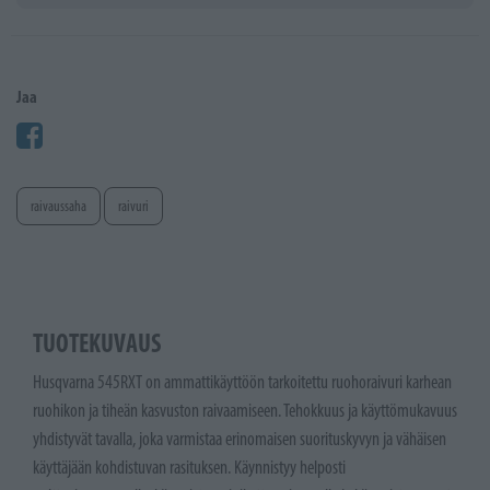
Jaa
raivaussaha
raivuri
TUOTEKUVAUS
Husqvarna 545RXT on ammattikäyttöön tarkoitettu ruohoraivuri karhean
ruohikon ja tiheän kasvuston raivaamiseen. Tehokkuus ja käyttömukavuus
yhdistyvät tavalla, joka varmistaa erinomaisen suorituskyvyn ja vähäisen
käyttäjään kohdistuvan rasituksen. Käynnistyy helposti