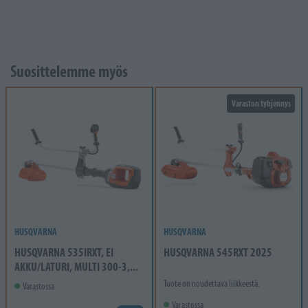
Suosittelemme myös
Varaston tyhjennys
HUSQVARNA
HUSQVARNA
HUSQVARNA 535IRXT, EI
HUSQVARNA 545RXT 2025
AKKU/LATURI, MULTI 300-3,...
Tuote on noudettava liikkeestä.
Varastossa
Varastossa