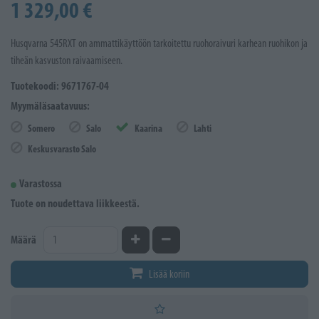
1 329,00 €
Husqvarna 545RXT on ammattikäyttöön tarkoitettu ruohoraivuri karhean ruohikon ja
tiheän kasvuston raivaamiseen.
Tuotekoodi: 9671767-04
Myymäläsaatavuus:
Somero
Salo
Kaarina
Lahti
Keskusvarasto Salo
Varastossa
Tuote on noudettava liikkeestä.
Kasvata määrää
Vähennä määrää
Määrä
Lisää koriin