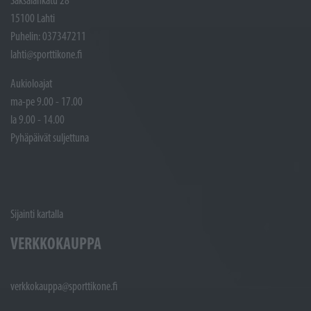
Saksalankatu 28
15100 Lahti
Puhelin: 037347211
lahti@sporttikone.fi
Aukioloajat
ma-pe 9.00 - 17.00
la 9.00 - 14.00
Pyhäpäivät suljettuna
Sijainti kartalla
VERKKOKAUPPA
verkkokauppa@sporttikone.fi