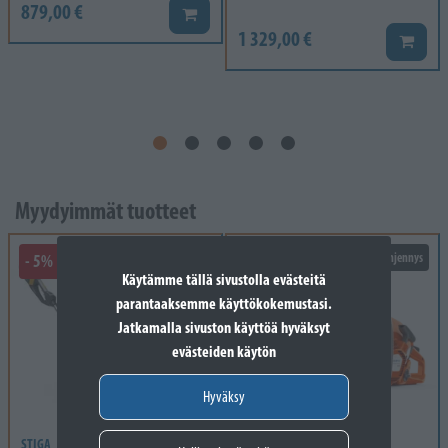
879,00 €
Lisää koriin
1 329,00 €
Lisää k
Myydyimmät tuotteet
- 5%
Varaston tyhjennys
Varaston tyhjennys
Käytämme tällä sivustolla evästeitä
parantaaksemme käyttökokemustasi.
Jatkamalla sivuston käyttöä hyväksyt
evästeiden käytön
Hyväksy
STIGA
HUSQVARNA