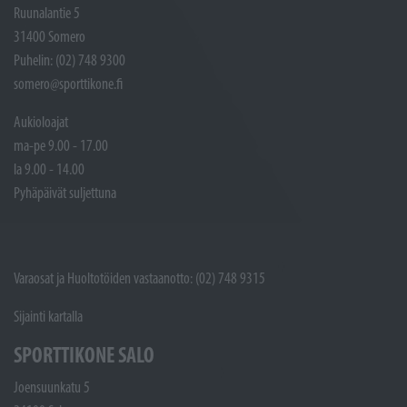
Ruunalantie 5
31400 Somero
Puhelin: (02) 748 9300
somero@sporttikone.fi
Aukioloajat
ma-pe 9.00 - 17.00
la 9.00 - 14.00
Pyhäpäivät suljettuna
Varaosat ja Huoltotöiden vastaanotto: (02) 748 9315
Sijainti kartalla
SPORTTIKONE SALO
Joensuunkatu 5