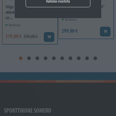
Hallinnoi evästeitä
Stiga ST 300e Kit
HUSQVARNA 130 II, 14" 14"
akkukäyttöinen lumilinko,
.3/8"
sis...
Varastossa
Varastossa
299,00 €
Lisää k
379,00 €
399,00 €
Lisää koriin
SPORTTIKONE SOMERO