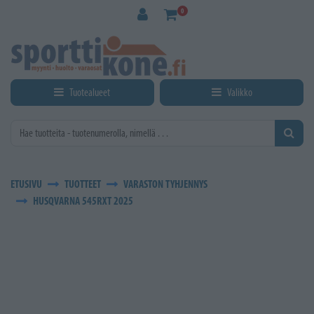
Siirry pääsisältöön
0
Tuotealueet
Valikko
ETUSIVU
TUOTTEET
VARASTON TYHJENNYS
HUSQVARNA 545RXT 2025