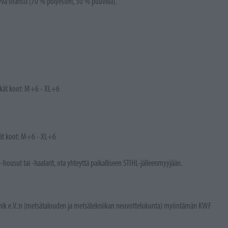
vä oranssi (70 % polyesteri, 30 % puuvilla).
itkät koot: M+6 - XL+6
tkät koot: M+6 - XL+6
housut tai -haalarit, ota yhteyttä paikalliseen STIHL-jälleenmyyjään.
chnik e.V.:n (metsätalouden ja metsätekniikan neuvottelukunta) myöntämän KWF