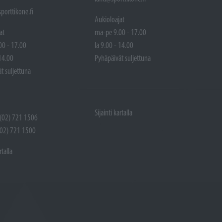
porttikone.fi
Aukioloajat
at
ma-pe 9.00 - 17.00
00 - 17.00
la 9.00 - 14.00
 14.00
Pyhäpäivät suljettuna
t suljettuna
Sijainti kartalla
 (02) 721 1506
(02) 721 1500
rtalla