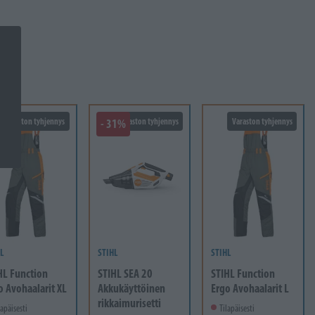
Varaston tyhjennys
- 31%
Varaston tyhjennys
Varaston tyhjennys
L
STIHL
STIHL
HL Function
STIHL SEA 20
STIHL Function
o Avohaalarit XL
Akkukäyttöinen
Ergo Avohaalarit L
rikkaimurisetti
lapäisesti
Tilapäisesti