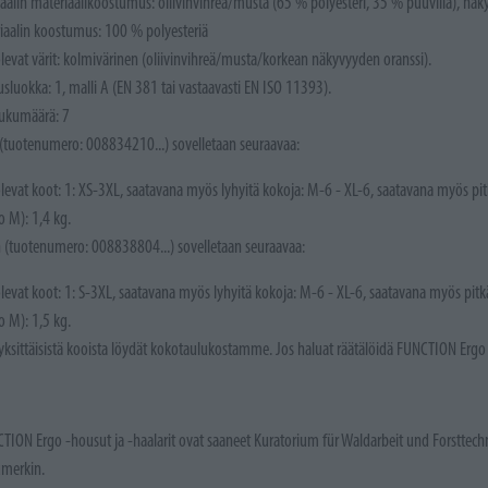
aalin materiaalikoostumus: oliivinvihreä/musta (65 % polyesteri, 35 % puuvilla), näky
iaalin koostumus: 100 % polyesteriä
olevat värit: kolmivärinen (oliivinvihreä/musta/korkean näkyvyyden oranssi).
usluokka: 1, malli A (EN 381 tai vastaavasti EN ISO 11393).
lukumäärä: 7
(tuotenumero: 008834210...) sovelletaan seuraavaa:
 olevat koot: 1: XS-3XL, saatavana myös lyhyitä kokoja: M-6 - XL-6, saatavana myös p
o M): 1,4 kg.
n (tuotenumero: 008838804...) sovelletaan seuraavaa:
 olevat koot: 1: S-3XL, saatavana myös lyhyitä kokoja: M-6 - XL-6, saatavana myös pi
o M): 1,5 kg.
 yksittäisistä kooista löydät kokotaulukostamme. Jos haluat räätälöidä FUNCTION Ergo -
TION Ergo -housut ja -haalarit ovat saaneet Kuratorium für Waldarbeit und Forstte
umerkin.