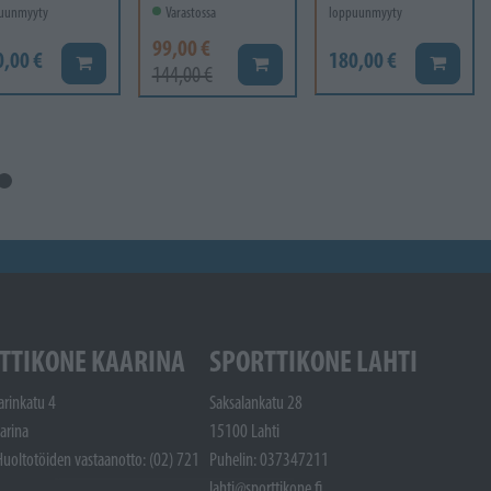
uunmyyty
Varastossa
loppuunmyyty
99,00 €
0,00 €
180,00 €
Lisää koriin
Lisää ko
Lisää koriin
144,00 €
TTIKONE KAARINA
SPORTTIKONE LAHTI
arinkatu 4
Saksalankatu 28
arina
15100 Lahti
Huoltotöiden vastaanotto: (02) 721
Puhelin: 037347211
lahti@sporttikone.fi