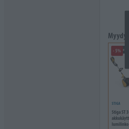
Myydyi
- 5%
Varast
STIGA
Stiga ST 3
akkukäyt
lumilinko,