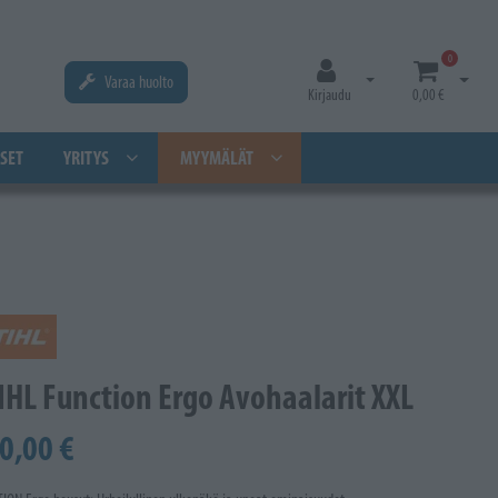
0
Varaa huolto
Avaa kirjautuminen
Avaa os
Kirjaudu
0,00 €
SET
YRITYS
MYYMÄLÄT
IHL Function Ergo Avohaalarit XXL
0,00 €