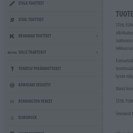
STIGA TUOTTEET
TUOT
STIHL TUOTTEET
STIHL FUNC
ulkoilualu
KRANMAN TUOTTEET
saatavana 
leikkaussuo
SOLIS TRAKTORIT
Esimuotoil
tuuletusau
TOHATSU PERÄMOOTTORIT
hyvän näkyv
KAWASAKI VESIJETIT
Nämä housu
STIHL FUNC
BENNINGTON VENEET
Seuraavat 
ROBOROCK