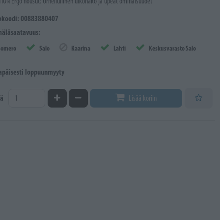
ION Ergo housut: Urheilullinen ulkonäkö ja upeat ominaisuudet
ekoodi: 00883880407
äläsaatavuus:
Somero
Salo
Kaarina
Lahti
Keskusvarasto Salo
lapäisesti loppuunmyyty
Kasvata määrää
Vähennä määrää
ä
Lisää koriin