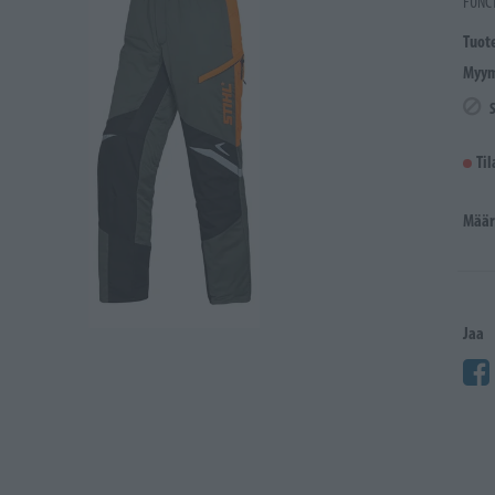
FUNCT
Tuot
Myym
Ti
Määr
Jaa