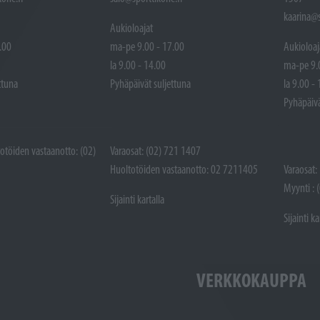
kaarina@s
Aukioloajat
.00
ma-pe 9.00 - 17.00
Aukioloaj
la 9.00 - 14.00
ma-pe 9.
ttuna
Pyhäpäivät suljettuna
la 9.00 -
Pyhäpäivä
totöiden vastaanotto: (02)
Varaosat: (02) 721 1407
Huoltotöiden vastaanotto: 02 7211405
Varaosat:
Myynti : 
Sijainti kartalla
Sijainti ka
VERKKOKAUPPA