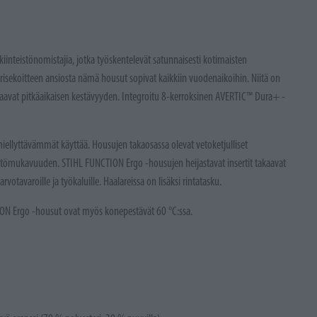
inteistönomistajia, jotka työskentelevät satunnaisesti kotimaisten
erisekoitteen ansiosta nämä housut sopivat kaikkiin vuodenaikoihin. Niitä on
akaavat pitkäaikaisen kestävyyden. Integroitu 8-kerroksinen AVERTIC™ Dura+ -
miellyttävämmät käyttää. Housujen takaosassa olevat vetoketjulliset
yttömukavuuden. STIHL FUNCTION Ergo -housujen heijastavat insertit takaavat
rvotavaroille ja työkaluille. Haalareissa on lisäksi rintatasku.
ION Ergo -housut ovat myös konepestävät 60 °C:ssa.