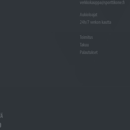
verkkokauppa@sporttikone.fi
Aukioloajat
24h/7 verkon kautta
Toimitus
Takuu
Palautukset
TÄ