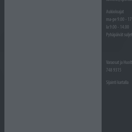
Aukioloajat
ma-pe 9.00 - 17
la 9.00 - 14.00
Pyhäpäivät sulje
Varaosat ja Huol
748 9315
Sijainti kartalla