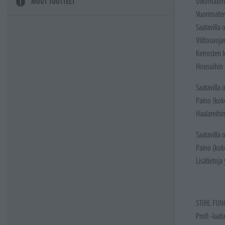
Ulkomateri
MUUT TUOTTEET
Vuorimater
Saatavilla 
Viiltosuoja
Kerrosten 
Housuihin 
Saatavilla
Paino (kok
Haalareihi
Saatavilla
Paino (kok
Lisätietoja
STIHL FUNC
Profi -laat