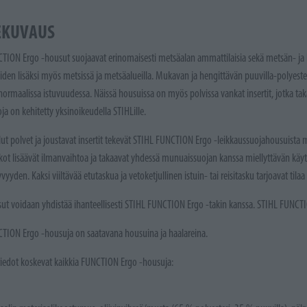
EKUVAUS
TION Ergo -housut suojaavat erinomaisesti metsäalan ammattilaisia sekä metsän- ja ki
eiden lisäksi myös metsissä ja metsäalueilla. Mukavan ja hengittävän puuvilla-polyest
normaalissa istuvuudessa. Näissä housuissa on myös polvissa vankat insertit, jotka t
ja on kehitetty yksinoikeudella STIHLille.
lut polvet ja joustavat insertit tekevät STIHL FUNCTION Ergo -leikkaussuojahousuista 
kot lisäävät ilmanvaihtoa ja takaavat yhdessä munuaissuojan kanssa miellyttävän kä
yyden. Kaksi viiltävää etutaskua ja vetoketjullinen istuin- tai reisitasku tarjoavat tilaa a
t voidaan yhdistää ihanteellisesti STIHL FUNCTION Ergo -takin kanssa. STIHL FUNCT
TION Ergo -housuja on saatavana housuina ja haalareina.
tiedot koskevat kaikkia FUNCTION Ergo -housuja: