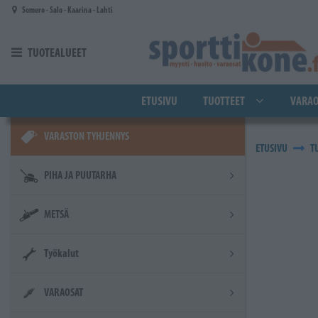
Siirry pääsisältöön
Somero - Salo - Kaarina - Lahti
TUOTEALUEET
ETUSIVU
TUOTTEET
VARAO
VARASTON TYHJENNYS
ETUSIVU
T
PIHA JA PUUTARHA
METSÄ
Työkalut
VARAOSAT