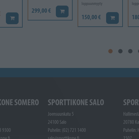
loppuunmyyty
lopp
299,00 €
Lisää koriin
€
150,00 €
18
Lisää koriin
Lisää koriin
KONE SOMERO
SPORTTIKONE SALO
SPOR
Joensuunkatu 5
Hallimest
24100 Salo
20780 Ka
48 9300
Puhelin: (02) 721 1400
Puhelin: 
one.fi
salo@sporttikone.fi
1507