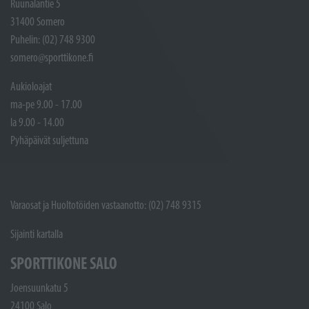
Ruunalantie 5
31400 Somero
Puhelin: (02) 748 9300
somero@sporttikone.fi
Aukioloajat
ma-pe 9.00 - 17.00
la 9.00 - 14.00
Pyhäpäivät suljettuna
Varaosat ja Huoltotöiden vastaanotto: (02) 748 9315
Sijainti kartalla
SPORTTIKONE SALO
Joensuunkatu 5
24100 Salo