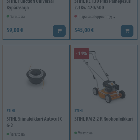
STIHL Function Universal
STIHL RE 130 Plus Painepesuri
Kypäräsarja
2.3Kw 420/500
Varastossa
Tilapäisesti loppuunmyyty
59,00 €
545,00 €
Lisää koriin
Lisää k
- 14%
STIHL
STIHL
STIHL Siimaleikkuri Autocut C
STIHL RM 2.2 R Ruohonleikkuri
6-2
Varastossa
Varastossa