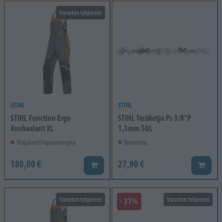
Varaston tyhjennys
STIHL
STIHL
STIHL Function Ergo
STIHL Teräketju Ps 3/8"P
Avohaalarit XL
1,3mm 50L
Tilapäisesti loppuunmyyty
Varastossa
180,00 €
27,90 €
Lisää koriin
Lisää k
Varaston tyhjennys
- 31%
Varaston tyhjennys