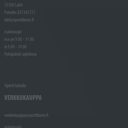
15100 Lahti
Puhelin: 037347211
lahti@sporttikone.fi
Aukioloajat
ma-pe 9.00 - 17.00
la 9.00 - 14.00
Pyhäpäivät suljettuna
Sijainti kartalla
VERKKOKAUPPA
verkkokauppa@sporttikone.fi
Aukioloajat