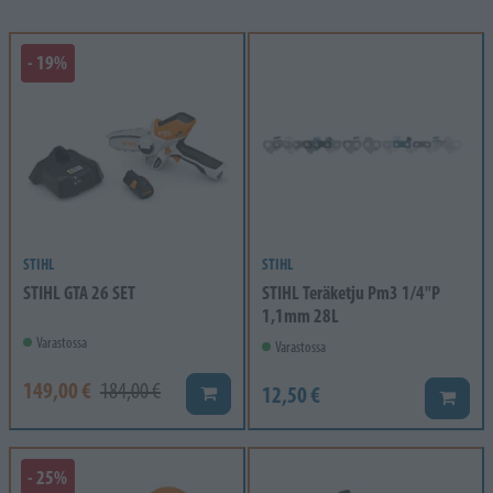
- 19%
STIHL
STIHL
STIHL GTA 26 SET
STIHL Teräketju Pm3 1/4"P
1,1mm 28L
Varastossa
Varastossa
149,00 €
184,00 €
12,50 €
Lisää koriin
Lisää k
- 25%