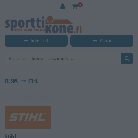
Siirry pääsisältöön
0
Tuotealueet
Valikko
ETUSIVU
STIHL
Stihl