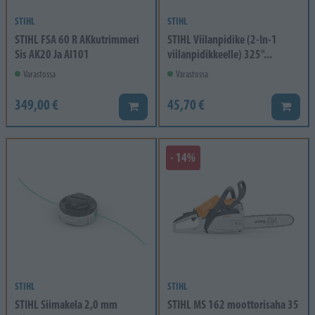
STIHL
STIHL
STIHL FSA 60 R AKkutrimmeri
STIHL Viilanpidike (2-In-1
Sis AK20 Ja Al101
viilanpidikkeelle) 325"...
Varastossa
Varastossa
349,00 €
45,70 €
Lisää koriin
Lisää k
- 14%
STIHL
STIHL
STIHL Siimakela 2,0 mm
STIHL MS 162 moottorisaha 35