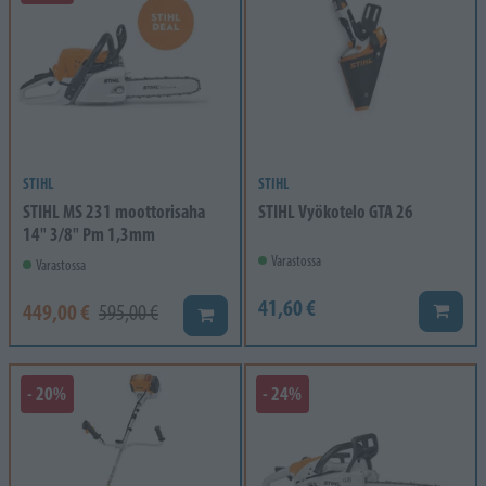
STIHL
STIHL
STIHL MS 231 moottorisaha
STIHL Vyökotelo GTA 26
14" 3/8" Pm 1,3mm
Varastossa
Varastossa
41,60 €
449,00 €
595,00 €
Lisää k
Lisää koriin
- 20%
- 24%