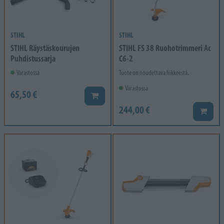
STIHL
STIHL
STIHL Räystäskourujen
STIHL FS 38 Ruohotrimmeri Ac
Puhdistussarja
C6-2
Varastossa
Tuote on noudettava liikkeestä.
Varastossa
65,50 €
Lisää koriin
244,00 €
Lisää k