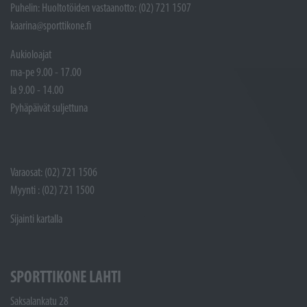
Puhelin: Huoltotöiden vastaanotto: (02) 721 1507
kaarina@sporttikone.fi
Aukioloajat
ma-pe 9.00 - 17.00
la 9.00 - 14.00
Pyhäpäivät suljettuna
Varaosat: (02) 721 1506
Myynti : (02) 721 1500
Sijainti kartalla
SPORTTIKONE LAHTI
Saksalankatu 28