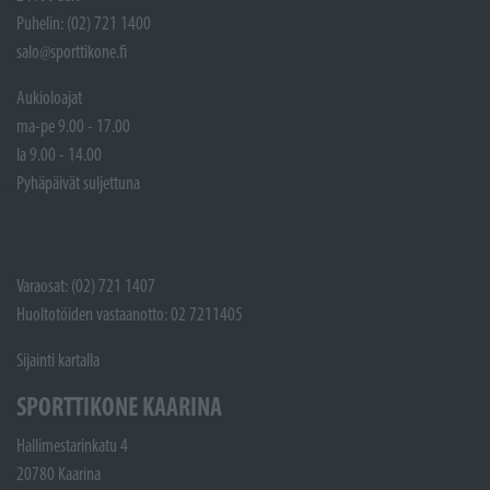
Puhelin: (02) 721 1400
salo@sporttikone.fi
Aukioloajat
ma-pe 9.00 - 17.00
la 9.00 - 14.00
Pyhäpäivät suljettuna
Varaosat: (02) 721 1407
Huoltotöiden vastaanotto: 02 7211405
Sijainti kartalla
SPORTTIKONE KAARINA
Hallimestarinkatu 4
20780 Kaarina