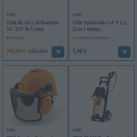
STIHL
STIHL
STIHL MS 261 C-M Moottoris.
STIHL Pyöreä Viila 1/4" P 3,2,
14" .325" Rs 1,3mm
(2-in-1 viilanp...
Varastossa
Saatavilla, ei varastossa
799,00 €
5,90 €
1 095,00 €
Lisää koriin
Lisää k
STIHL
STIHL