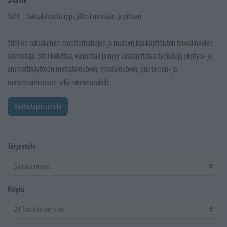
Stihl – Saksalaista huippujälkeä metsään ja pihaan
Stihl on saksalainen moottorisahojen ja muiden käsikäyttöisten työvälineiden
valmistaja. Stihl kehittää, valmistaa ja myy käsikäyttöisiä työkaluja yksityis- ja
ammattikäyttöön metsätalouteen, maatalouteen, puutarhan- ja
maisemanhoitoon sekä rakennusalalle.
Valmistajan sivulle
Järjestele
Näytä