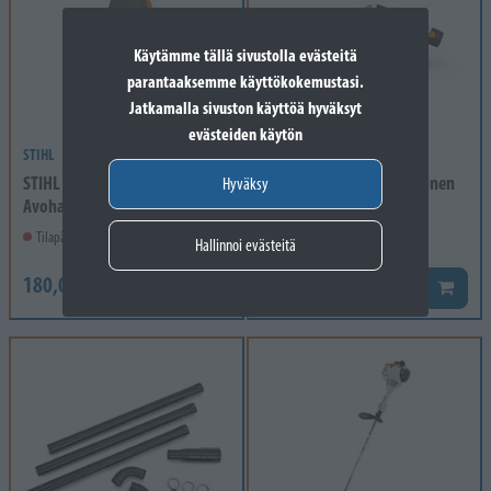
Käytämme tällä sivustolla evästeitä
parantaaksemme käyttökokemustasi.
Jatkamalla sivuston käyttöä hyväksyt
evästeiden käytön
STIHL
STIHL
STIHL Function Ergo
STIHL SEA 20 Akkukäyttöinen
Hyväksy
Avohaalarit L
rikkaimurisetti
Tilapäisesti loppuunmyyty
Varastossa
Hallinnoi evästeitä
180,00 €
99,00 €
144,00 €
Lisää koriin
Lisää k