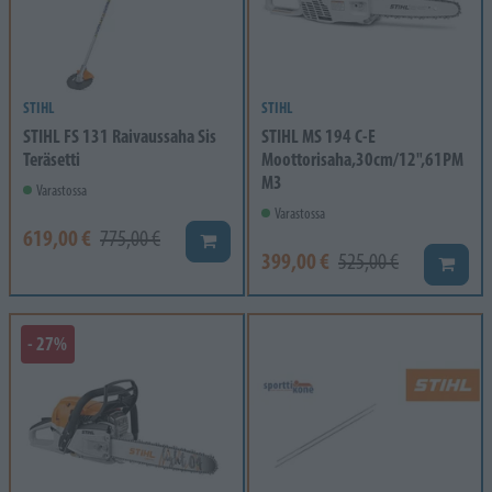
STIHL
STIHL
STIHL FS 131 Raivaussaha Sis
STIHL MS 194 C-E
Teräsetti
Moottorisaha,30cm/12",61PM
M3
Varastossa
Varastossa
619,00 €
775,00 €
Lisää koriin
399,00 €
525,00 €
Lisää k
- 27%