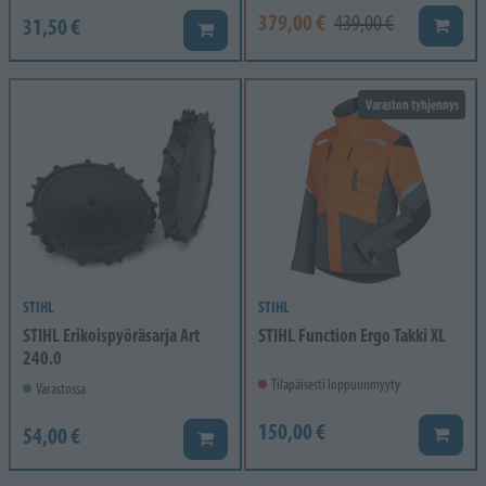
379,00 €
439,00 €
31,50 €
Lisää k
Lisää koriin
Varaston tyhjennys
STIHL
STIHL
STIHL Erikoispyöräsarja Art
STIHL Function Ergo Takki XL
240.0
Tilapäisesti loppuunmyyty
Varastossa
150,00 €
54,00 €
Lisää k
Lisää koriin