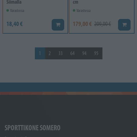
Siimalla
cm
Varastossa
Varastossa
18,40 €
179,00 €
209,00 €
Lisää koriin
Lisää k
1
2
33
64
94
95
SPORTTIKONE SOMERO