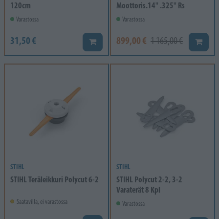
120cm
Moottoris.14" .325" Rs
Varastossa
Varastossa
31,50 €
899,00 €
1 165,00 €
Lisää koriin
Lisää k
STIHL
STIHL
STIHL Teräleikkuri Polycut 6-2
STIHL Polycut 2-2, 3-2
Varaterät 8 Kpl
Saatavilla, ei varastossa
Varastossa