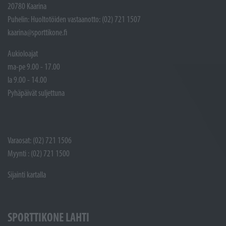
20780 Kaarina
Puhelin: Huoltotöiden vastaanotto: (02) 721 1507
kaarina@sporttikone.fi
Aukioloajat
ma-pe 9.00 - 17.00
la 9.00 - 14.00
Pyhäpäivät suljettuna
Varaosat: (02) 721 1506
Myynti : (02) 721 1500
Sijainti kartalla
SPORTTIKONE LAHTI