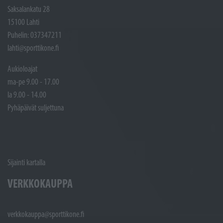
Saksalankatu 28
15100 Lahti
Puhelin: 037347211
lahti@sporttikone.fi
Aukioloajat
ma-pe 9.00 - 17.00
la 9.00 - 14.00
Pyhäpäivät suljettuna
Sijainti kartalla
VERKKOKAUPPA
verkkokauppa@sporttikone.fi