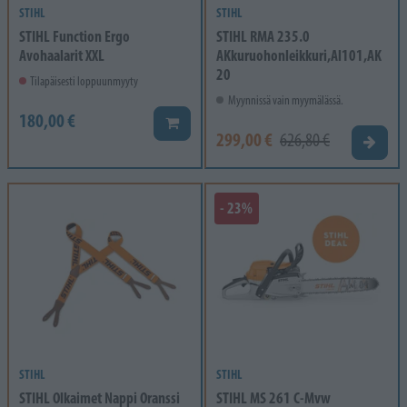
STIHL
STIHL
STIHL Function Ergo
STIHL RMA 235.0
Avohaalarit XXL
AKkuruohonleikkuri,Al101,AK
20
Tilapäisesti loppuunmyyty
Myynnissä vain myymälässä.
180,00 €
Lisää koriin
299,00 €
626,80 €
Valitse
- 23%
STIHL
STIHL
STIHL Olkaimet Nappi Oranssi
STIHL MS 261 C-Mvw