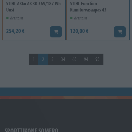
STIHL AKku AK 30 36V/187 Wh
STIHL Function
Uusi
Kumiturvasaapas 43
Varastossa
Varastossa
254,20 €
120,00 €
Lisää koriin
Lisää k
1
2
3
34
65
94
95
SPORTTIKONE SOMERO