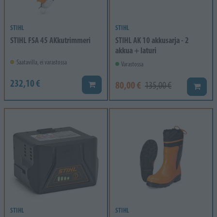
STIHL
STIHL
STIHL FSA 45 AKkutrimmeri
STIHL AK 10 akkusarja - 2
akkua + laturi
Saatavilla, ei varastossa
Varastossa
232,10 €
80,00 €
Lisää koriin
135,00 €
Lisää k
STIHL
STIHL