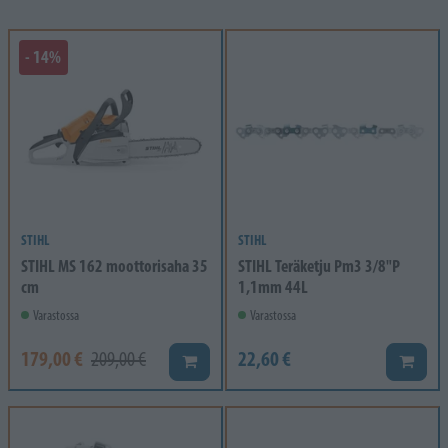
- 14%
STIHL
STIHL
STIHL MS 162 moottorisaha 35
STIHL Teräketju Pm3 3/8"P
cm
1,1mm 44L
Varastossa
Varastossa
179,00 €
22,60 €
209,00 €
Lisää koriin
Lisää k