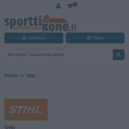
Siirry pääsisältöön
0
Tuotealueet
Valikko
ETUSIVU
STIHL
Stihl