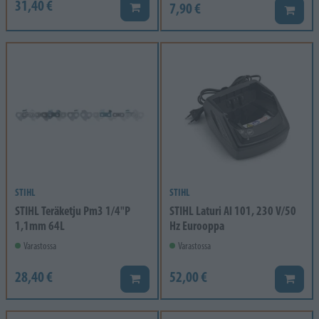
31,40 €
7,90 €
Lisää koriin
Lisää k
STIHL
STIHL
STIHL Teräketju Pm3 1/4"P
STIHL Laturi Al 101, 230 V/50
1,1mm 64L
Hz Eurooppa
Varastossa
Varastossa
28,40 €
52,00 €
Lisää koriin
Lisää k