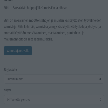
Stihl – Saksalaista huippujälkeä metsään ja pihaan
Stihl on saksalainen moottorisahojen ja muiden käsikäyttöisten työvälineiden
valmistaja. Stihl kehittää, valmistaa ja myy käsikäyttöisiä työkaluja yksityis- ja
ammattikäyttöön metsätalouteen, maatalouteen, puutarhan- ja
maisemanhoitoon sekä rakennusalalle.
Valmistajan sivulle
Järjestele
Näytä