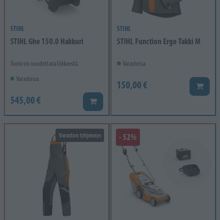
STIHL
STIHL
STIHL Ghe 150.0 Hakkuri
STIHL Function Ergo Takki M
Tuote on noudettava liikkeestä.
Varastossa
Varastossa
150,00 €
Lisää k
545,00 €
Lisää koriin
Varaston tyhjennys
- 52%