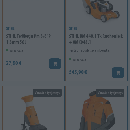
STIHL
STIHL
STIHL Teräketju Pm 3/8"P
STIHL RM 448.1 Tx Ruohonleik
1,3mm 50L
+ AMK048.1
Varastossa
Tuote on noudettava liikkeestä.
Varastossa
27,90 €
Lisää koriin
545,90 €
Lisää k
Varaston tyhjennys
Varaston tyhjennys