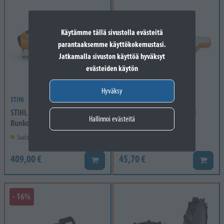
Käytämme tällä sivustolla evästeitä
parantaaksemme käyttökokemustasi.
Jatkamalla sivuston käyttöä hyväksyt
evästeiden käytön
Hyväksy
STIHL
STIHL
STIHL BGA 250 Lehtipuhallin
STIHL Viilanpidike (2-In-1
Hallinnoi evästeitä
Runko ei akkua/laturia
viilanpidikkeelle) 3...
Saatavilla, ei varastossa
Varastossa
409,00 €
45,70 €
Lisää koriin
Lisää k
- 16%