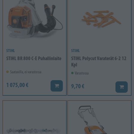
STIHL
STIHL
STIHL BR 800 C-E Puhallinlaite
STIHL Polycut Varaterät 6-2 12
Kpl
Saatavilla, ei varastossa
Varastossa
1 075,00 €
9,70 €
Lisää koriin
Lisää k