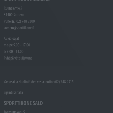
Ruunalantie 5
31400 Somero
Puhelin: (02) 748 9300
somero@sporttikone.fi
Aukioloajat
ma-pe 9.00 - 17.00
la 9.00 - 14.00
Pyhäpäivät suljettuna
Varaosat ja Huoltotöiden vastaanotto: (02) 748 9315
Sijainti kartalla
SPORTTIKONE SALO
Joensuunkatu 5