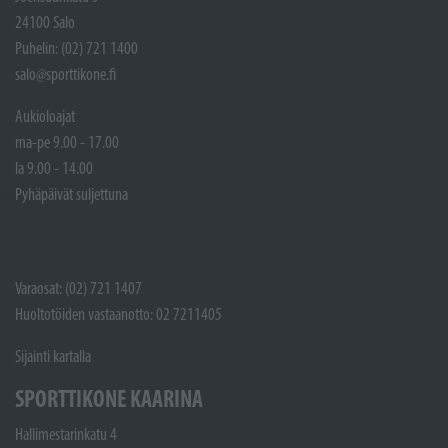
24100 Salo
Puhelin: (02) 721 1400
salo@sporttikone.fi
Aukioloajat
ma-pe 9.00 - 17.00
la 9.00 - 14.00
Pyhäpäivät suljettuna
Varaosat: (02) 721 1407
Huoltotöiden vastaanotto: 02 7211405
Sijainti kartalla
SPORTTIKONE KAARINA
Hallimestarinkatu 4