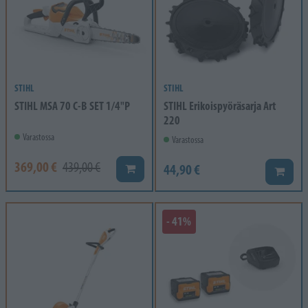
STIHL
STIHL
STIHL MSA 70 C-B SET 1/4"P
STIHL Erikoispyöräsarja Art
220
Varastossa
Varastossa
369,00 €
439,00 €
44,90 €
Lisää koriin
Lisää k
- 41%