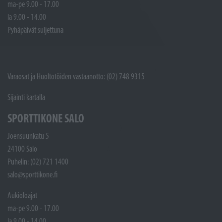
ma-pe 9.00 - 17.00
la 9.00 - 14.00
Pyhäpäivät suljettuna
Varaosat ja Huoltotöiden vastaanotto: (02) 748 9315
Sijainti kartalla
SPORTTIKONE SALO
Joensuunkatu 5
24100 Salo
Puhelin: (02) 721 1400
salo@sporttikone.fi
Aukioloajat
ma-pe 9.00 - 17.00
la 9.00 - 14.00