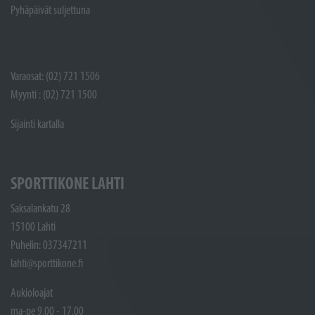
Pyhäpäivät suljettuna
Varaosat: (02) 721 1506
Myynti : (02) 721 1500
Sijainti kartalla
SPORTTIKONE LAHTI
Saksalankatu 28
15100 Lahti
Puhelin: 037347211
lahti@sporttikone.fi
Aukioloajat
ma-pe 9.00 - 17.00