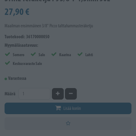
27,90 €
Maailman ensimmäinen 3/8" Picco talttahammasteräketju
Tuotekoodi: 36170000050
Myymäläsaatavuus:
Somero
Salo
Kaarina
Lahti
Keskusvarasto Salo
Varastossa
Kasvata määrää
Vähennä määrää
Määrä
Lisää koriin