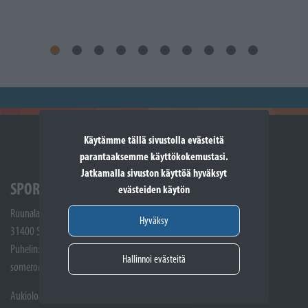
Käytämme tällä sivustolla evästeitä
parantaaksemme käyttökokemustasi.
Jatkamalla sivuston käyttöä hyväksyt
SPORTTIKONE SOMERO
evästeiden käytön
Ruunalantie 5
Hyväksy
31400 Somero
Puhelin: (02) 748 9300
Hallinnoi evästeitä
somero@sporttikone.fi
Aukioloajat