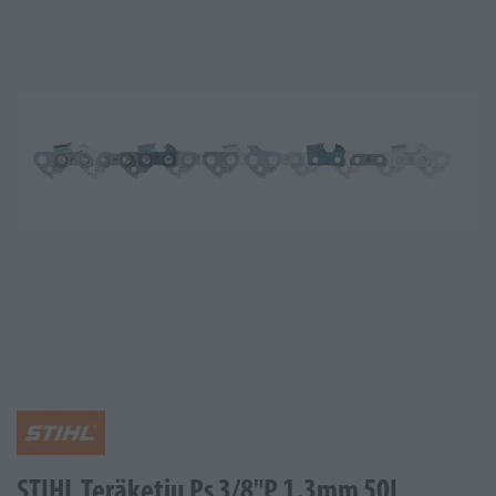
STIHL Teräketju Ps 3/8"P 1,3mm 50L