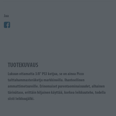
Jaa
TUOTEKUVAUS
Lukuun ottamatta 3/8" PS3 ketjua, se on ainoa Picco
talttahammasteräketju markkinoilla. Ihanteellinen
ammattimetsureille. Erinomaiset purentaominaisuudet, alhainen
tärinätaso, erittäin hiljainen käyttää, korkea leikkuuteho, todella
siisti leikkuujälki.