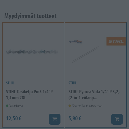
Myydyimmät tuotteet
STIHL
STIHL
STIHL Teräketju Pm3 1/4"P
STIHL Pyöreä Viila 1/4" P 3,2,
1,1mm 28L
(2-in-1 viilanp...
Varastossa
Saatavilla, ei varastossa
12,50 €
5,90 €
Lisää koriin
Lisää k