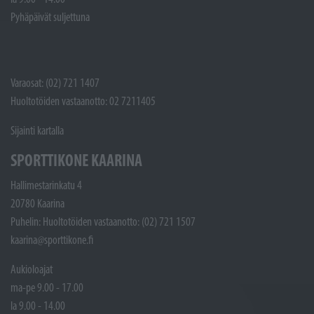
Pyhäpäivät suljettuna
Varaosat: (02) 721 1407
Huoltotöiden vastaanotto: 02 7211405
Sijainti kartalla
SPORTTIKONE KAARINA
Hallimestarinkatu 4
20780 Kaarina
Puhelin: Huoltotöiden vastaanotto: (02) 721 1507
kaarina@sporttikone.fi
Aukioloajat
ma-pe 9.00 - 17.00
la 9.00 - 14.00