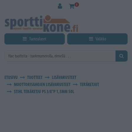
Siirry pääsisältöön
0
Tuotealueet
Valikko
ETUSIVU
TUOTTEET
LISÄVARUSTEET
MOOTTORISAHOJEN LISÄVARUSTEET
TERÄKETJUT
STIHL TERÄKETJU PS 3/8"P 1,3MM 50L