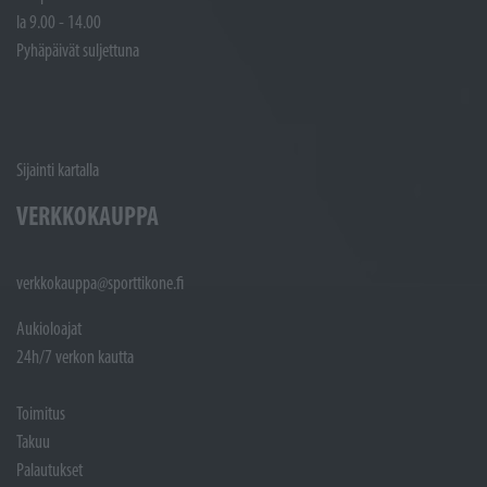
la 9.00 - 14.00
Pyhäpäivät suljettuna
Sijainti kartalla
VERKKOKAUPPA
verkkokauppa@sporttikone.fi
Aukioloajat
24h/7 verkon kautta
Toimitus
Takuu
Palautukset