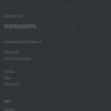
Sijainti kartalla
VERKKOKAUPPA
verkkokauppa@sporttikone.fi
Aukioloajat
24h/7 verkon kautta
Toimitus
Takuu
Palautukset
INFO
Toimitus