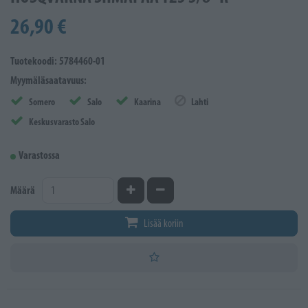
26,90 €
Tuotekoodi: 5784460-01
Myymäläsaatavuus:
Somero
Salo
Kaarina
Lahti
Keskusvarasto Salo
Varastossa
Kasvata määrää
Vähennä määrää
Määrä
Lisää koriin