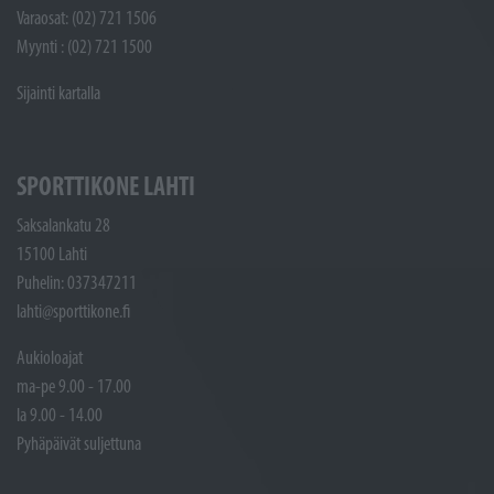
Varaosat: (02) 721 1506
Myynti : (02) 721 1500
Sijainti kartalla
SPORTTIKONE LAHTI
Saksalankatu 28
15100 Lahti
Puhelin: 037347211
lahti@sporttikone.fi
Aukioloajat
ma-pe 9.00 - 17.00
la 9.00 - 14.00
Pyhäpäivät suljettuna