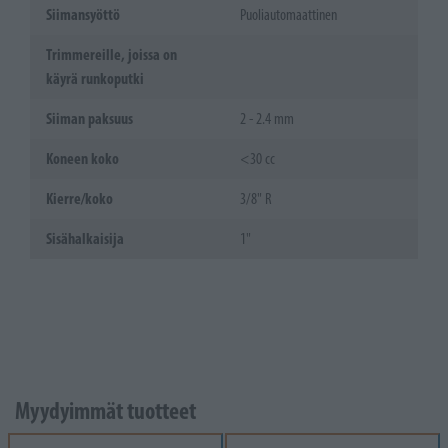
Siimansyöttö
Puoliautomaattinen
Trimmereille, joissa on
käyrä runkoputki
Siiman paksuus
2 - 2.4 mm
Koneen koko
<30 cc
Kierre/koko
3/8" R
Sisähalkaisija
1"
Myydyimmät tuotteet