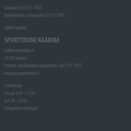
Varaosat: (02) 721 1407
Huoltotöiden vastaanotto: 02 7211405
Sijainti kartalla
SPORTTIKONE KAARINA
Hallimestarinkatu 4
20780 Kaarina
Puhelin: Huoltotöiden vastaanotto: (02) 721 1507
kaarina@sporttikone.fi
Aukioloajat
ma-pe 9.00 - 17.00
la 9.00 - 14.00
Pyhäpäivät suljettuna