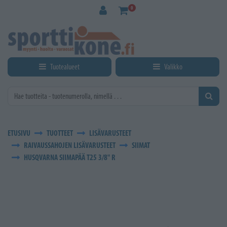
Siirry pääsisältöön
0
Tuotealueet
Valikko
ETUSIVU
TUOTTEET
LISÄVARUSTEET
RAIVAUSSAHOJEN LISÄVARUSTEET
SIIMAT
HUSQVARNA SIIMAPÄÄ T25 3/8" R