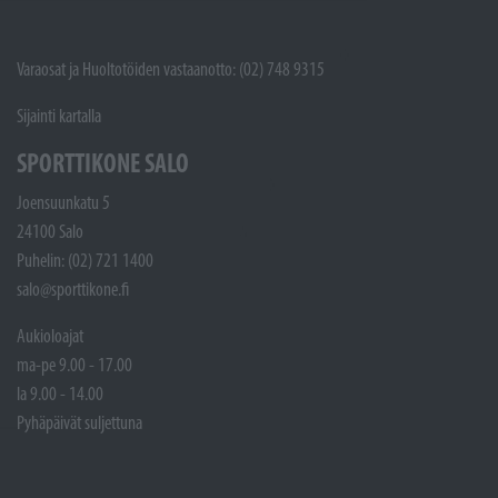
Varaosat ja Huoltotöiden vastaanotto: (02) 748 9315
Sijainti kartalla
SPORTTIKONE SALO
Joensuunkatu 5
24100 Salo
Puhelin: (02) 721 1400
salo@sporttikone.fi
Aukioloajat
ma-pe 9.00 - 17.00
la 9.00 - 14.00
Pyhäpäivät suljettuna