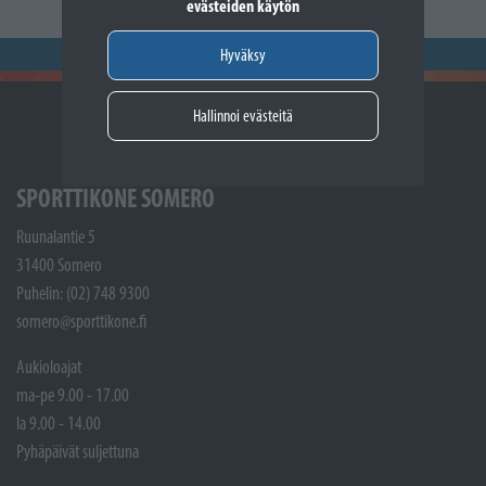
evästeiden käytön
Hyväksy
Hallinnoi evästeitä
SPORTTIKONE SOMERO
Ruunalantie 5
31400 Somero
Puhelin: (02) 748 9300
somero@sporttikone.fi
Aukioloajat
ma-pe 9.00 - 17.00
la 9.00 - 14.00
Pyhäpäivät suljettuna