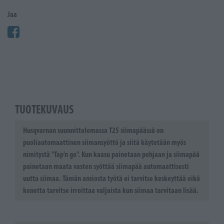
Jaa
TUOTEKUVAUS
Husqvarnan suunnittelemassa T25 siimapäässä on
puoliautomaattinen siimansyöttö ja siitä käytetään myös
nimitystä "Tap’n go". Kun kaasu painetaan pohjaan ja siimapää
painetaan maata vasten syöttää siimapää automaattisesti
uutta siimaa. Tämän ansiosta työtä ei tarvitse keskeyttää eikä
konetta tarvitse irroittaa valjaista kun siimaa tarvitaan lisää.