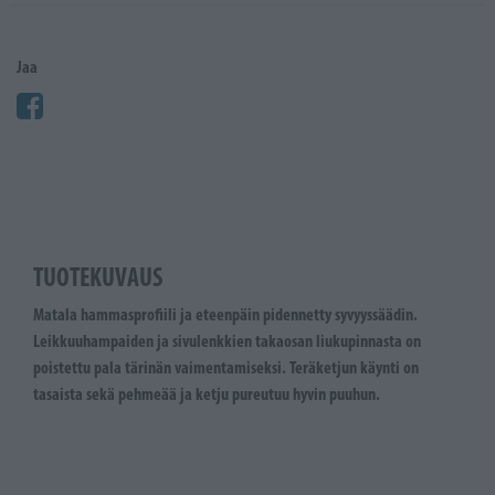
Jaa
TUOTEKUVAUS
Matala hammasprofiili ja eteenpäin pidennetty syvyyssäädin.
Leikkuuhampaiden ja sivulenkkien takaosan liukupinnasta on
poistettu pala tärinän vaimentamiseksi. Teräketjun käynti on
tasaista sekä pehmeää ja ketju pureutuu hyvin puuhun.