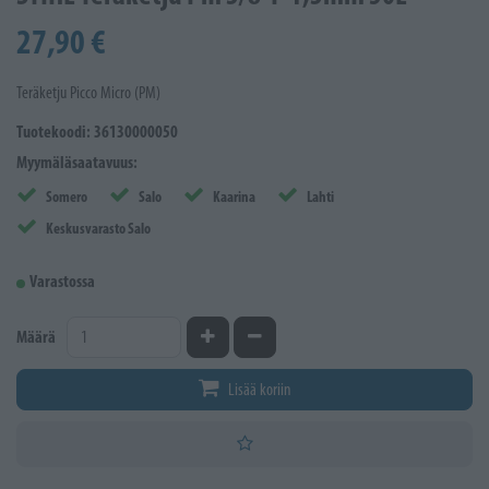
27,90 €
Teräketju Picco Micro (PM)
Tuotekoodi: 36130000050
Myymäläsaatavuus:
Somero
Salo
Kaarina
Lahti
Keskusvarasto Salo
Varastossa
Kasvata määrää
Vähennä määrää
Määrä
Lisää koriin