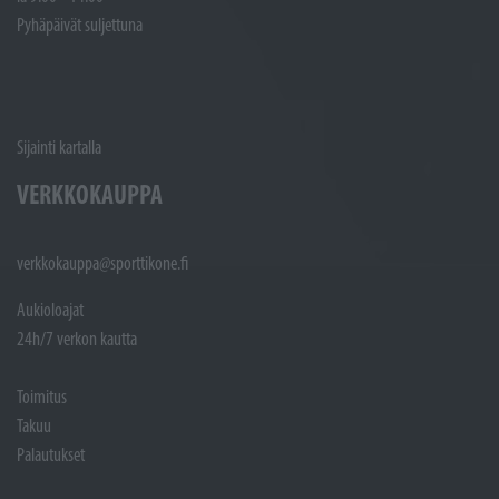
Pyhäpäivät suljettuna
Sijainti kartalla
VERKKOKAUPPA
verkkokauppa@sporttikone.fi
Aukioloajat
24h/7 verkon kautta
Toimitus
Takuu
Palautukset