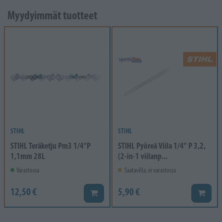
Myydyimmät tuotteet
STIHL
STIHL
STIHL Teräketju Pm3 1/4"P
STIHL Pyöreä Viila 1/4" P 3,2,
1,1mm 28L
(2-in-1 viilanp...
Varastossa
Saatavilla, ei varastossa
12,50 €
5,90 €
Lisää koriin
Lisää k