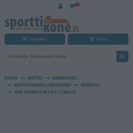
Siirry pääsisältöön
0
Tuotealueet
Valikko
ETUSIVU
TUOTTEET
LISÄVARUSTEET
MOOTTORISAHOJEN LISÄVARUSTEET
TERÄKETJUT
STIHL TERÄKETJU PM 3/8"P 1,3MM 50L