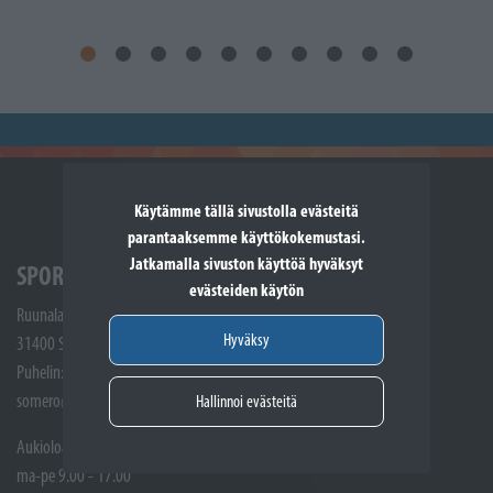
Käytämme tällä sivustolla evästeitä
parantaaksemme käyttökokemustasi.
Jatkamalla sivuston käyttöä hyväksyt
SPORTTIKONE SOMERO
evästeiden käytön
Ruunalantie 5
Hyväksy
31400 Somero
Puhelin: (02) 748 9300
somero@sporttikone.fi
Hallinnoi evästeitä
Aukioloajat
ma-pe 9.00 - 17.00