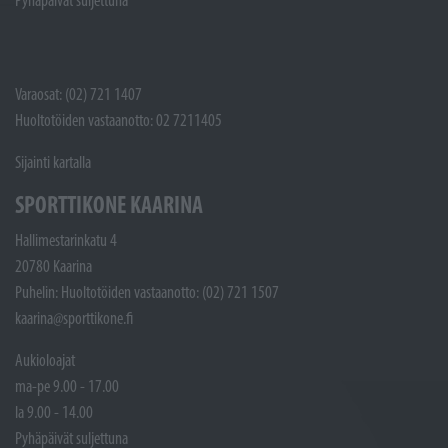
Pyhäpäivät suljettuna
Varaosat: (02) 721 1407
Huoltotöiden vastaanotto: 02 7211405
Sijainti kartalla
SPORTTIKONE KAARINA
Hallimestarinkatu 4
20780 Kaarina
Puhelin: Huoltotöiden vastaanotto: (02) 721 1507
kaarina@sporttikone.fi
Aukioloajat
ma-pe 9.00 - 17.00
la 9.00 - 14.00
Pyhäpäivät suljettuna