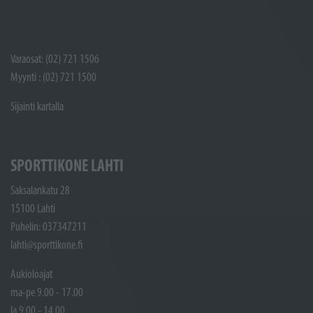
Varaosat: (02) 721 1506
Myynti : (02) 721 1500
Sijainti kartalla
SPORTTIKONE LAHTI
Saksalankatu 28
15100 Lahti
Puhelin: 037347211
lahti@sporttikone.fi
Aukioloajat
ma-pe 9.00 - 17.00
la 9.00 - 14.00