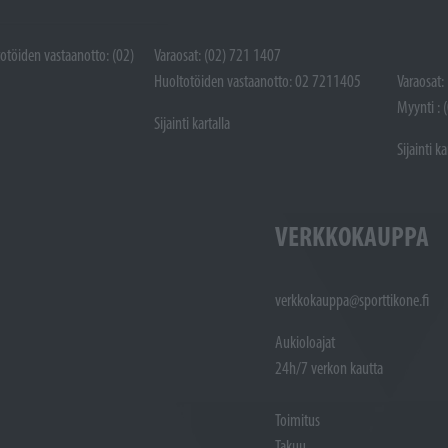
totöiden vastaanotto: (02)
Varaosat: (02) 721 1407
Huoltotöiden vastaanotto: 02 7211405
Varaosat:
Myynti : 
Sijainti kartalla
Sijainti ka
VERKKOKAUPPA
verkkokauppa@sporttikone.fi
Aukioloajat
24h/7 verkon kautta
Toimitus
Takuu