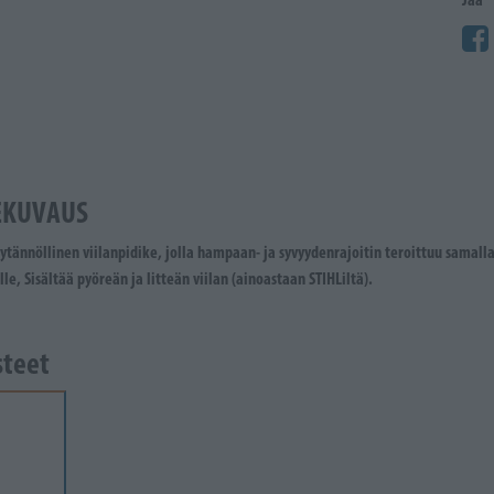
EKUVAUS
ytännöllinen viilanpidike, jolla hampaan- ja syvyydenrajoitin teroittuu samalla k
lle, Sisältää pyöreän ja litteän viilan (ainoastaan STIHLiltä).
steet