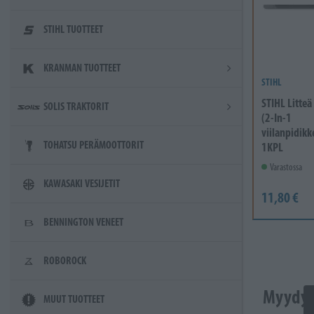
STIHL TUOTTEET
KRANMAN TUOTTEET
STIHL
STIHL Litteä 
SOLIS TRAKTORIT
(2-In-1
viilanpidikk
TOHATSU PERÄMOOTTORIT
1KPL
Varastossa
KAWASAKI VESIJETIT
11,80 €
BENNINGTON VENEET
ROBOROCK
Myydyi
MUUT TUOTTEET