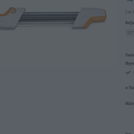
2-in-1
Ketj
325"
Tuot
Myym
Va
Määr
Jaa