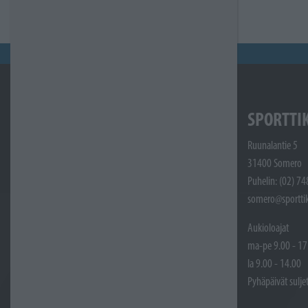
SPORTTI
Ruunalantie 5
31400 Somero
Puhelin: (02) 7
somero@sporttik
Aukioloajat
ma-pe 9.00 - 17
la 9.00 - 14.00
Pyhäpäivät sulje