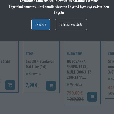
Käytämme tällä sivustolla evästeitä parantaaksemme
- 25%
- 
käyttökokemustasi. Jatkamalla sivuston käyttöä hyväksyt evästeiden
käytön
Hyväksy
Hallinnoi evästeitä
STIGA
HUSQVARNA
STIH
 26 SET
Sae 30 4 Stroke Oil
HUSQVARNA
STI
0.6 Litre [16]
545FR, T45X,
moo
MULTI 300-3 1",
3/8
Varastossa
200-22 1",...
Va
€
7,90 €
Lisää koriin
Varastossa
Lisää koriin
44
799,00 €
595
Lisää koriin
1 069,00 €