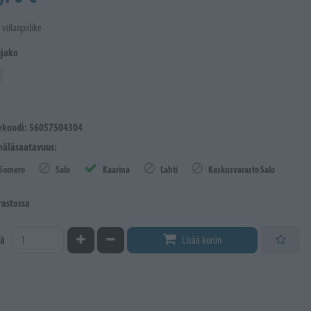
 viilanpidike
ujako
ekoodi: 56057504304
äläsaatavuus:
Somero
Salo
Kaarina
Lahti
Keskusvarasto Salo
rastossa
Kasvata määrää
Vähennä määrää
ä
Lisää koriin