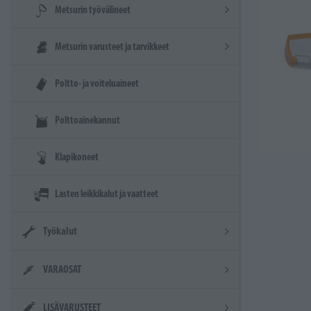
Metsurin työvälineet
Metsurin varusteet ja tarvikkeet
Poltto- ja voiteluaineet
Polttoainekannut
Klapikoneet
Lasten leikkikalut ja vaatteet
Työkalut
VARAOSAT
LISÄVARUSTEET