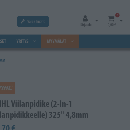
0
Varaa huolto
Avaa kirjautuminen
Avaa os
Kirjaudu
0,00 €
SET
YRITYS
MYYMÄLÄT
,8MM
IHL Viilanpidike (2-In-1
ilanpidikkeelle) 325" 4,8mm
,70 €