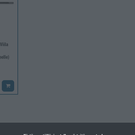
Viila
eelle)
Lisää koriin
mmät tuotteet