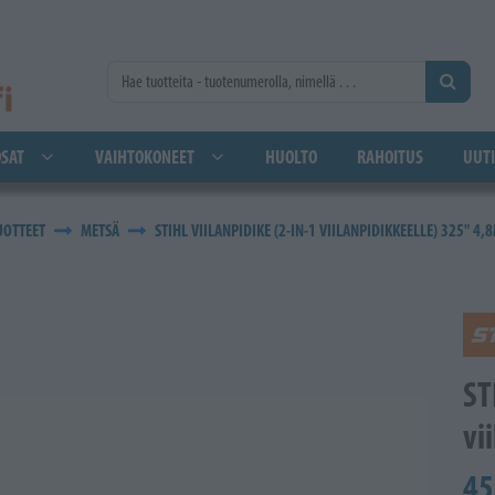
SAT
VAIHTOKONEET
HUOLTO
RAHOITUS
UUTI
UOTTEET
METSÄ
STIHL VIILANPIDIKE (2-IN-1 VIILANPIDIKKEELLE) 325" 4
ST
vi
45