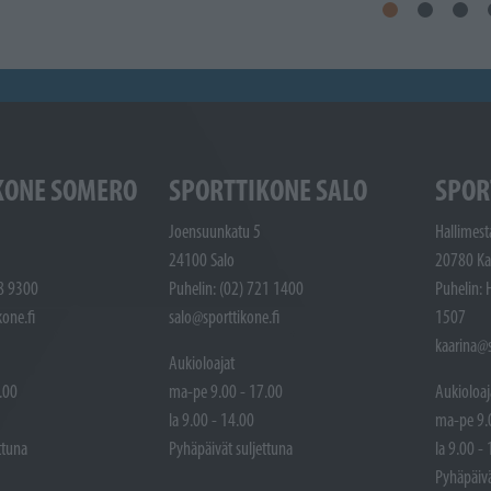
KONE SOMERO
SPORTTIKONE SALO
SPOR
Joensuunkatu 5
Hallimest
24100 Salo
20780 Ka
48 9300
Puhelin: (02) 721 1400
Puhelin: 
one.fi
salo@sporttikone.fi
1507
kaarina@s
Aukioloajat
.00
ma-pe 9.00 - 17.00
Aukioloaj
la 9.00 - 14.00
ma-pe 9.
ttuna
Pyhäpäivät suljettuna
la 9.00 -
Pyhäpäivä