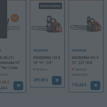
25%
Varaston tyhjennys
L
HUSQVARNA
HUSQVARNA
HL MS 231
HUSQVARNA 130 II,
HUSQVARNA 445 II
ttorisaha 14"
14" 14" .3/8"
13" .325" H30
" Pm 1,3mm
Varastossa
Tilapäisesti
rastossa
loppuunmyyty
299,00 €
Lisää koriin
9,00 €
716,60 €
Lisää ko
Lisää koriin
,00 €