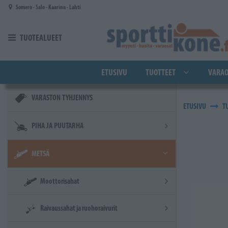
Siirry pääsisältöön
Somero - Salo - Kaarina - Lahti
TUOTEALUEET
ETUSIVU
TUOTTEET
VARAO
VARASTON TYHJENNYS
ETUSIVU
T
PIHA JA PUUTARHA
METSÄ
Moottorisahat
Raivaussahat ja ruohoraivurit