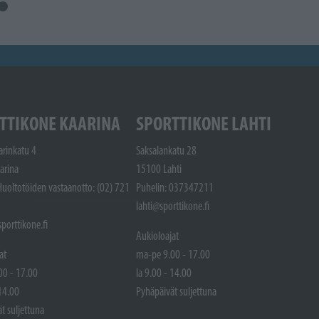
TTIKONE KAARINA
SPORTTIKONE LAHTI
arinkatu 4
Saksalankatu 28
arina
15100 Lahti
Huoltotöiden vastaanotto: (02) 721
Puhelin: 037347211
lahti@sporttikone.fi
porttikone.fi
Aukioloajat
at
ma-pe 9.00 - 17.00
00 - 17.00
la 9.00 - 14.00
 14.00
Pyhäpäivät suljettuna
t suljettuna