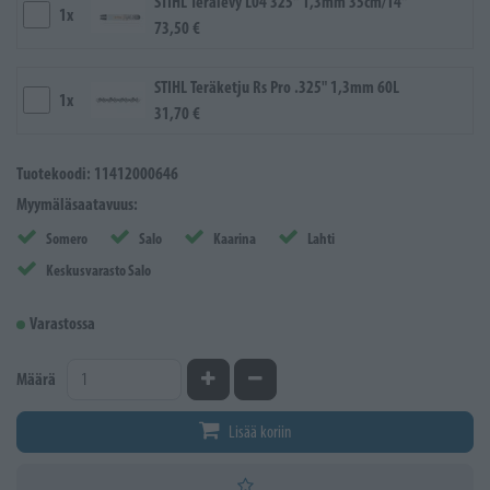
STIHL Terälevy L04 325" 1,3mm 35cm/14"
1x
73,50 €
STIHL Teräketju Rs Pro .325" 1,3mm 60L
1x
31,70 €
Tuotekoodi: 11412000646
Myymäläsaatavuus:
Somero
Salo
Kaarina
Lahti
Keskusvarasto Salo
Varastossa
Kasvata määrää
Vähennä määrää
Määrä
Lisää koriin