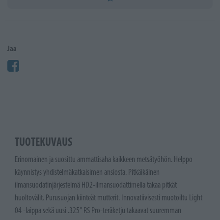
Jaa
TUOTEKUVAUS
Erinomainen ja suosittu ammattisaha kaikkeen metsätyöhön. Helppo
käynnistys yhdistelmäkatkaisimen ansiosta. Pitkäikäinen
ilmansuodatinjärjestelmä HD2-ilmansuodattimella takaa pitkät
huoltovälit. Purusuojan kiinteät mutterit. Innovatiivisesti muotoiltu Light
04 -laippa sekä uusi .325" RS Pro-teräketju takaavat suuremman