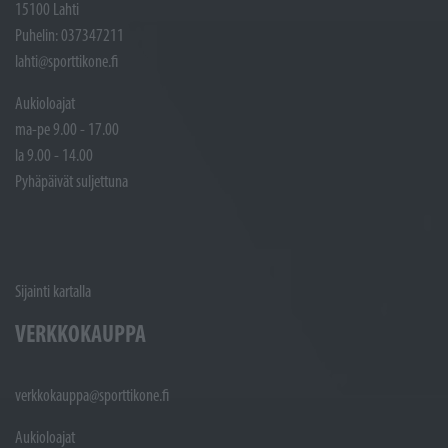
15100 Lahti
Puhelin: 037347211
lahti@sporttikone.fi
Aukioloajat
ma-pe 9.00 - 17.00
la 9.00 - 14.00
Pyhäpäivät suljettuna
Sijainti kartalla
VERKKOKAUPPA
verkkokauppa@sporttikone.fi
Aukioloajat