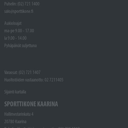
Puhelin: (02) 721 1400
salo@sporttikone.fi
Aukioloajat
ma-pe 9.00 - 17.00
la 9.00 - 14.00
Pyhäpäivät suljettuna
Varaosat: (02) 721 1407
Huoltotöiden vastaanotto: 02 7211405
Sijainti kartalla
SPORTTIKONE KAARINA
Hallimestarinkatu 4
20780 Kaarina