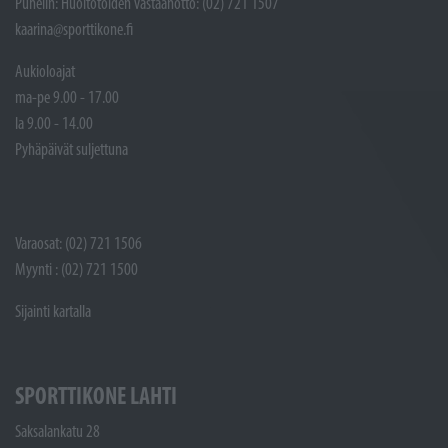
Puhelin: Huoltotöiden vastaanotto: (02) 721 1507
kaarina@sporttikone.fi
Aukioloajat
ma-pe 9.00 - 17.00
la 9.00 - 14.00
Pyhäpäivät suljettuna
Varaosat: (02) 721 1506
Myynti : (02) 721 1500
Sijainti kartalla
SPORTTIKONE LAHTI
Saksalankatu 28