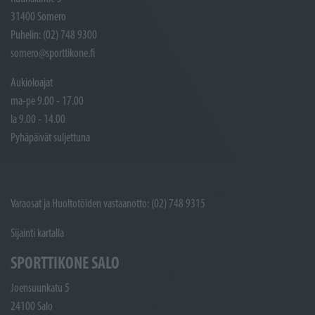
31400 Somero
Puhelin: (02) 748 9300
somero@sporttikone.fi
Aukioloajat
ma-pe 9.00 - 17.00
la 9.00 - 14.00
Pyhäpäivät suljettuna
Varaosat ja Huoltotöiden vastaanotto: (02) 748 9315
Sijainti kartalla
SPORTTIKONE SALO
Joensuunkatu 5
24100 Salo