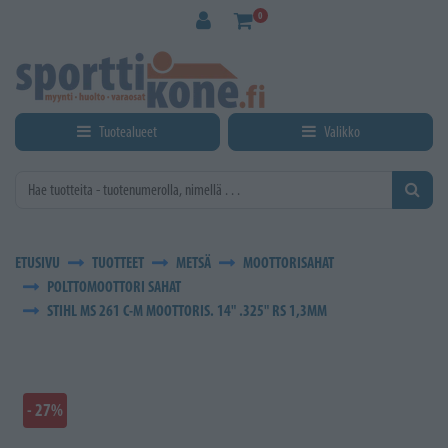
Siirry pääsisältöön
0
Tuotealueet
Valikko
ETUSIVU
TUOTTEET
METSÄ
MOOTTORISAHAT
POLTTOMOOTTORI SAHAT
STIHL MS 261 C-M MOOTTORIS. 14" .325" RS 1,3MM
- 27%