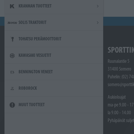
KRANMAN TUOTTEET
SOLIS TRAKTORIT
TOHATSU PERÄMOOTTORIT
SPORTTI
KAWASAKI VESIJETIT
Ruunalantie 5
31400 Somero
BENNINGTON VENEET
Puhelin: (02) 7
somero@sporttik
ROBOROCK
Aukioloajat
ma-pe 9.00 - 17
MUUT TUOTTEET
la 9.00 - 14.00
Pyhäpäivät sulje