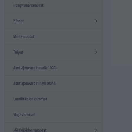
Husqvarna varaosat
Hihnat
Stihl varaosat
Tulpat
Akut ajoneuvoihin alle 100Ah
Akut ajoneuvoihin yli 100Ah
Lumilinkojen varaosat
Stiga varaosat
Mönkijöiden varaosat