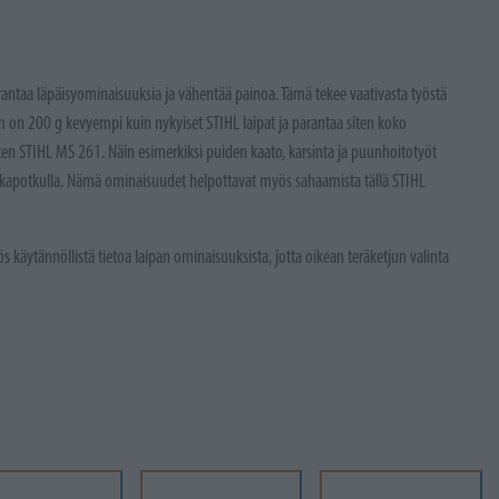
parantaa läpäisyominaisuuksia ja vähentää painoa. Tämä tekee vaativasta työstä
on 200 g kevyempi kuin nykyiset STIHL laipat ja parantaa siten koko
uten STIHL MS 261. Näin esimerkiksi puiden kaato, karsinta ja puunhoitotyöt
akapotkulla. Nämä ominaisuudet helpottavat myös sahaamista tällä STIHL
s käytännöllistä tietoa laipan ominaisuuksista, jotta oikean teräketjun valinta