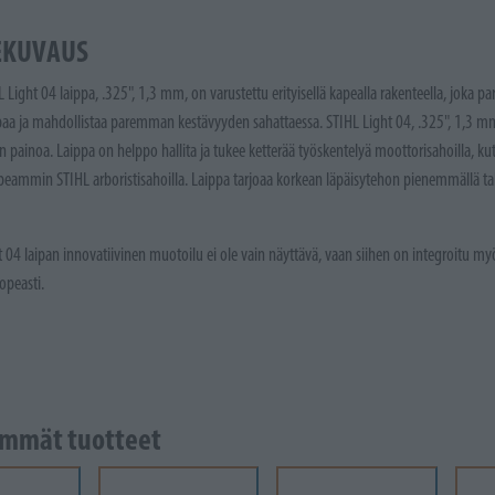
EKUVAUS
 Light 04 laippa, .325", 1,3 mm, on varustettu erityisellä kapealla rakenteella, joka 
 ja mahdollistaa paremman kestävyyden sahattaessa. STIHL Light 04, .325", 1,3 mm 
n painoa. Laippa on helppo hallita ja tukee ketterää työskentelyä moottorisahoilla, k
peammin STIHL arboristisahoilla. Laippa tarjoaa korkean läpäisytehon pienemmällä t
 04 laipan innovatiivinen muotoilu ei ole vain näyttävä, vaan siihen on integroitu myö
opeasti.
mmät tuotteet