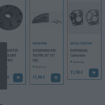
HUSQVARNA
BRIGGS STRATTON
EEL ADAPTER
HUSQVARNA BIO-
DIAPHRAGM,
12 POLARIS
TULPPA 38" (97
Carburetor
mm 1/KPL
CM)
Varastossa
rastossa
Varastossa
11,90 €
Lisää ko
6,60 €
11,90 €
Lisää koriin
Lisää koriin