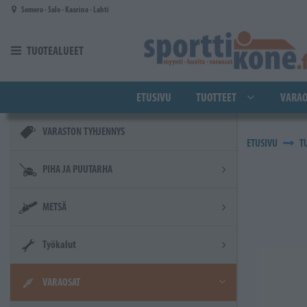
Siirry pääsisältöön
Somero - Salo - Kaarina - Lahti
TUOTEALUEET
ETUSIVU
TUOTTEET
VARAO
VARASTON TYHJENNYS
ETUSIVU
T
PIHA JA PUUTARHA
METSÄ
Työkalut
VARAOSAT