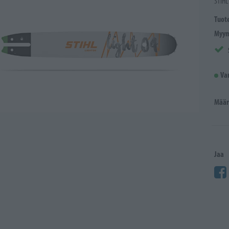
STIHL
Tuot
Myym
Va
Määr
Jaa