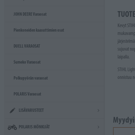
TUOT
JOHN DEERE Varaosat
Kevyt STIHL
Pienkoneiden kaasuttimien osat
mukavampaa
järjestelmä
DUELL VARAOSAT
sujuvat no
laipalla.
Sumeko Varaosat
STIHL Light
onnistuu n
Polkupyörän varaosat
POLARIS Varaosat
LISÄVARUSTEET
Myydyi
POLARIS MÖNKIJÄT