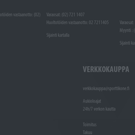
totöiden vastaanotto: (02)
Varaosat: (02) 721 1407
Huoltotöiden vastaanotto: 02 7211405
Varaosat:
Myynti : 
Sijainti kartalla
Sijainti ka
VERKKOKAUPPA
verkkokauppa@sporttikone.fi
Aukioloajat
24h/7 verkon kautta
Toimitus
Takuu