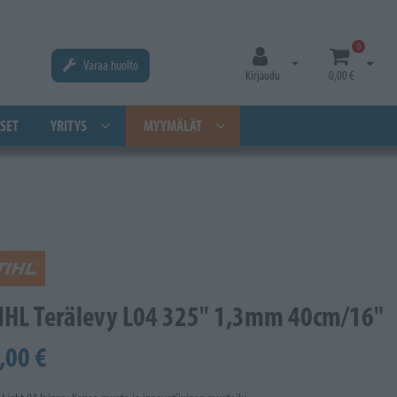
0
Varaa huolto
Avaa kirjautuminen
Avaa os
Kirjaudu
0,00 €
SET
YRITYS
MYYMÄLÄT
IHL Terälevy L04 325" 1,3mm 40cm/16"
,00 €