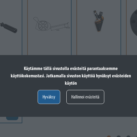
A
STIGA
STIHL
NA
STIGA Throttle
STIHL Vyökotelo
WH
Käytämme tällä sivustolla evästeitä parantaaksemme
SSELI,
Cable L=1020
GTA 26
5X1
käyttökokemustasi. Jatkamalla sivuston käyttöä hyväksyt evästeiden
38
Varastossa
Varastossa
käytön
-60
Va
24,60 €
41,60 €
 vain
Lisää koriin
Lisää koriin
Hyväksy
Hallinnoi evästeitä
12
Valitse vaihtoehto