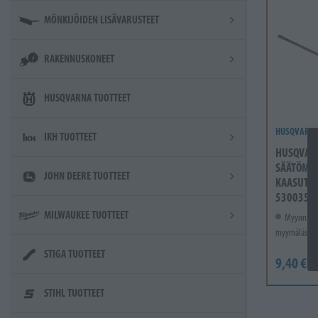
MÖNKIJÖIDEN LISÄVARUSTEET
RAKENNUSKONEET
HUSQVARNA TUOTTEET
HUSQVARN
IKH TUOTTEET
HUSQVAR
SÄÄTÖMEI
JOHN DEERE TUOTTEET
KAASUTIN
5300355
MILWAUKEE TUOTTEET
Myynnissä
myymälässä.
STIGA TUOTTEET
9,40 €
STIHL TUOTTEET