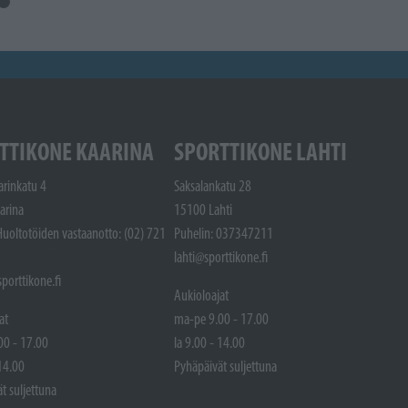
TTIKONE KAARINA
SPORTTIKONE LAHTI
arinkatu 4
Saksalankatu 28
arina
15100 Lahti
Huoltotöiden vastaanotto: (02) 721
Puhelin: 037347211
lahti@sporttikone.fi
porttikone.fi
Aukioloajat
at
ma-pe 9.00 - 17.00
00 - 17.00
la 9.00 - 14.00
 14.00
Pyhäpäivät suljettuna
t suljettuna