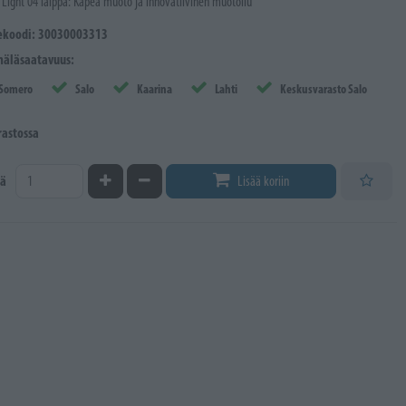
 Light 04 laippa: Kapea muoto ja innovatiivinen muotoilu
ekoodi: 30030003313
äläsaatavuus:
Somero
Salo
Kaarina
Lahti
Keskusvarasto Salo
rastossa
Kasvata määrää
Vähennä määrää
ä
Lisää koriin