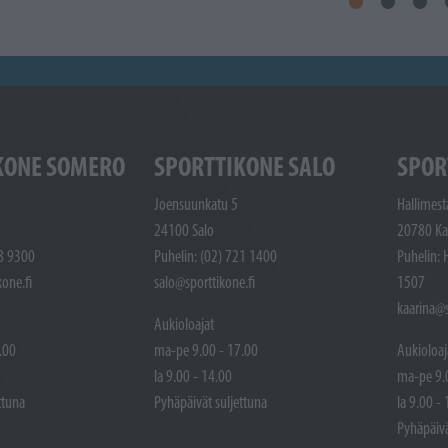
KONE SOMERO
SPORTTIKONE SALO
SPOR
Joensuunkatu 5
Hallimest
24100 Salo
20780 Ka
48 9300
Puhelin: (02) 721 1400
Puhelin: 
one.fi
salo@sporttikone.fi
1507
kaarina@s
Aukioloajat
.00
ma-pe 9.00 - 17.00
Aukioloaj
la 9.00 - 14.00
ma-pe 9.
ttuna
Pyhäpäivät suljettuna
la 9.00 -
Pyhäpäivä