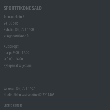
SPORTTIKONE SALO
Joensuunkatu 5
24100 Salo
Puhelin: (02) 721 1400
salo@sporttikone.fi
Aukioloajat
ma-pe 9.00 - 17.00
la 9.00 - 14.00
Pyhäpäivät suljettuna
Varaosat: (02) 721 1407
Huoltotöiden vastaanotto: 02 7211405
Sijainti kartalla