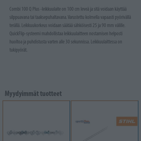
Combi 100 Q Plus -leikkuulaite on 100 cm leveä ja sitä voidaan käyttää
silppuavana tai taaksepuhaltavana. Varustettu kolmella vapaasti pyörivällä
terällä. Leikkuukorkeus voidaan säätää sähköisesti 25 ja 90 mm välille.
QuickFlip-systeemi mahdollistaa leikkuulaitteen nostamisen helposti
huoltoa ja puhdistusta varten alle 30 sekunnissa. Leikkuulaittessa on
tukipyörät.
Myydyimmät tuotteet