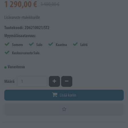
1 290,00 €
1 490,00 €
Lisävaruste etuleikkurille
Tuotekoodi: 2D6210021/ST2
Myymäläsaatavuus:
Somero
Salo
Kaarina
Lahti
Keskusvarasto Salo
Varastossa
Kasvata määrää
Vähennä määrää
Määrä
Lisää koriin