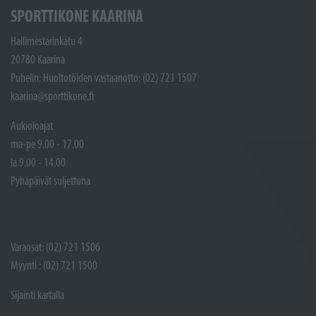
SPORTTIKONE KAARINA
Hallimestarinkatu 4
20780 Kaarina
Puhelin: Huoltotöiden vastaanotto: (02) 721 1507
kaarina@sporttikone.fi
Aukioloajat
ma-pe 9.00 - 17.00
la 9.00 - 14.00
Pyhäpäivät suljettuna
Varaosat: (02) 721 1506
Myynti : (02) 721 1500
Sijainti kartalla