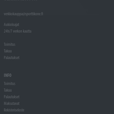
verkkokauppa@sporttikone.fi
Aukioloajat
24h/7 verkon kautta
Toimitus
Takuu
Palautukset
INFO
Toimitus
Takuu
Palautukset
Maksutavat
Rekisteriseloste