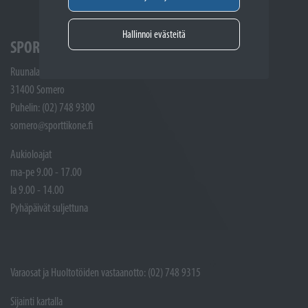
Hallinnoi evästeitä
SPORTTIKONE SOMERO
Ruunalantie 5
31400 Somero
Puhelin: (02) 748 9300
somero@sporttikone.fi
Aukioloajat
ma-pe 9.00 - 17.00
la 9.00 - 14.00
Pyhäpäivät suljettuna
Varaosat ja Huoltotöiden vastaanotto: (02) 748 9315
Sijainti kartalla