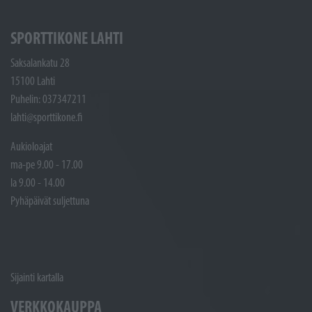
SPORTTIKONE LAHTI
Saksalankatu 28
15100 Lahti
Puhelin: 037347211
lahti@sporttikone.fi
Aukioloajat
ma-pe 9.00 - 17.00
la 9.00 - 14.00
Pyhäpäivät suljettuna
Sijainti kartalla
VERKKOKAUPPA