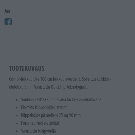
Jaa
TUOTEKUVAUS
Combi-leikkuulaite 100 cm leikkuuleveydellä. Soveltuu kaikkiin -
etuleikkureihin. Varustettu QuickFlip-teknologialla.
Voidaan käyttää silppuavana tai taaksepuhaltavana
Elektrisk klippehøjdejustering
Klippehøjde på mellem 25 og 90 mm
Forsynet med støttehjul
Varustettu tukipyörillä