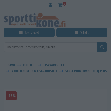
Siirry pääsisältöön
0
Tuotealueet
Valikko
ETUSIVU
TUOTTEET
LISÄVARUSTEET
AJOLEIKKUREIDEN LISÄVARUSTEET
STIGA PARK COMBI 100 Q PLUS
- 13%