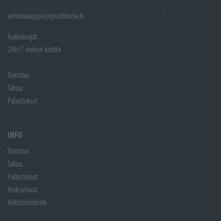
verkkokauppa@sporttikone.fi
Aukioloajat
24h/7 verkon kautta
Toimitus
Takuu
Palautukset
INFO
Toimitus
Takuu
Palautukset
Maksutavat
Rekisteriseloste