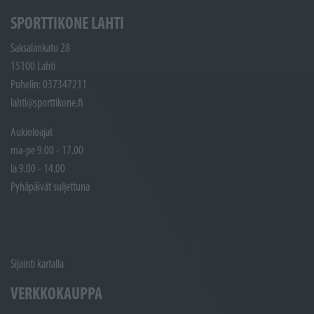
SPORTTIKONE LAHTI
Saksalankatu 28
15100 Lahti
Puhelin: 037347211
lahti@sporttikone.fi
Aukioloajat
ma-pe 9.00 - 17.00
la 9.00 - 14.00
Pyhäpäivät suljettuna
Sijainti kartalla
VERKKOKAUPPA