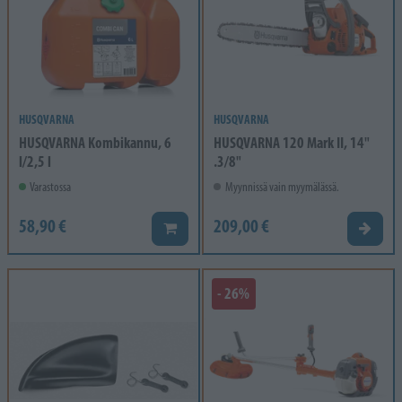
HUSQVARNA
HUSQVARNA
HUSQVARNA Kombikannu, 6
HUSQVARNA 120 Mark II, 14"
l/2,5 l
.3/8"
Varastossa
Myynnissä vain myymälässä.
58,90 €
209,00 €
Lisää koriin
Valitse
- 26%