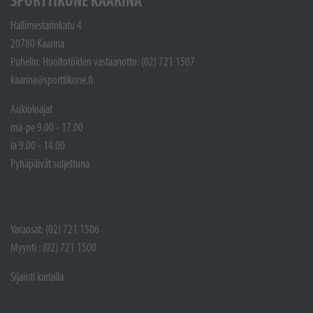
SPORTTIKONE KAARINA
Hallimestarinkatu 4
20780 Kaarina
Puhelin: Huoltotöiden vastaanotto: (02) 721 1507
kaarina@sporttikone.fi
Aukioloajat
ma-pe 9.00 - 17.00
la 9.00 - 14.00
Pyhäpäivät suljettuna
Varaosat: (02) 721 1506
Myynti : (02) 721 1500
Sijainti kartalla