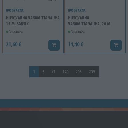
HUSQVARNA
HUSQVARNA
HUSQVARNA VARAMITTANAUHA
HUSQVARNA
15 M, SAKSIK.
VARAMITTANAUHA, 20 M
Varastossa
Varastossa
21,60 €
14,40 €
Lisää koriin
Lisää k
1
2
71
140
208
209