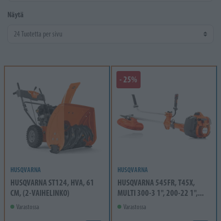
Näytä
- 25%
HUSQVARNA
HUSQVARNA
HUSQVARNA ST124, HVA, 61
HUSQVARNA 545FR, T45X,
CM, (2-VAIHELINKO)
MULTI 300-3 1", 200-22 1",...
Varastossa
Varastossa