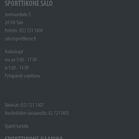
SPORTTIKONE SALO
Joensuunkatu 5
24100 Salo
Puhelin: (02) 721 1400
salo@sporttikone.fi
Aukioloajat
ma-pe 9.00 - 17.00
la 9.00 - 14.00
Pyhäpäivät suljettuna
Varaosat: (02) 721 1407
Huoltotöiden vastaanotto: 02 7211405
Sijainti kartalla