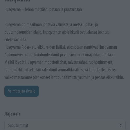
Husqvarna – Tehoa metsään, pihaan ja puutarhaan
Husqvarna on maailman johtavia valmistajia metsä-, piha-, ja
puutarhakoneiden alalla. Husqvarnan ajoleikkurit ovat alansa teknisiä
edelläkävijöitä.
Husqvarna Rider- etuleikkureiden lisäksi, suosiotaan nauttivat Husqvarnan
Automower- robottiruohonleikkurit jo vuosien markkinajohtajuudellaan.
Meiltä löydät Husqvarnan moottorisahat, raivaussahat, ruohotrimmerit,
ruohonleikkurit sekä laikkaleikkurit ammattilaisille sekä kuluttajille. Lisäksi
valikoimassamme pienkoneet lehtipuhaltimista jyrsimiin ja pensasleikkureihin.
Valmistajan sivulle
Järjestele