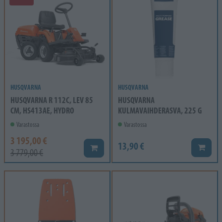
HUSQVARNA
HUSQVARNA
HUSQVARNA R 112C, LEV 85
HUSQVARNA
CM, HS413AE, HYDRO
KULMAVAIHDERASVA, 225 G
Varastossa
Varastossa
3 195,00 €
13,90 €
Lisää k
Lisää koriin
3 779,00 €