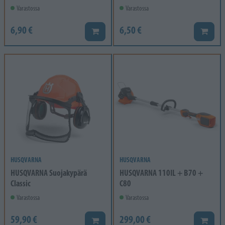
Varastossa
Varastossa
6,90 €
6,50 €
Lisää koriin
Lisää k
HUSQVARNA
HUSQVARNA
HUSQVARNA Suojakypärä
HUSQVARNA 110IL + B70 +
Classic
C80
Varastossa
Varastossa
59,90 €
299,00 €
Lisää koriin
Lisää k