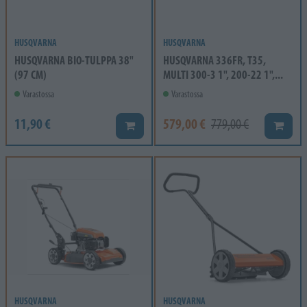
HUSQVARNA
HUSQVARNA
HUSQVARNA BIO-TULPPA 38"
HUSQVARNA 336FR, T35,
(97 CM)
MULTI 300-3 1", 200-22 1",...
Varastossa
Varastossa
11,90 €
579,00 €
779,00 €
Lisää koriin
Lisää k
HUSQVARNA
HUSQVARNA