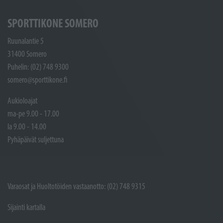
SPORTTIKONE SOMERO
Ruunalantie 5
31400 Somero
Puhelin: (02) 748 9300
somero@sporttikone.fi
Aukioloajat
ma-pe 9.00 - 17.00
la 9.00 - 14.00
Pyhäpäivät suljettuna
Varaosat ja Huoltotöiden vastaanotto: (02) 748 9315
Sijainti kartalla