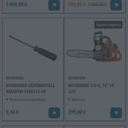
1 099,00 €
799,00 €
1 069,00 €
Lisää koriin
Lisää k
Varaston tyhjennys
HUSQVARNA
HUSQVARNA
HUSQVARNA SÄÄTÖMEISSELI,
HUSQVARNA 130 II, 14" 14"
KAASUTIN 5300355-60
.3/8"
Myynnissä vain myymälässä.
Varastossa
9,40 €
299,00 €
Valitse vaihtoehto
Lisää k