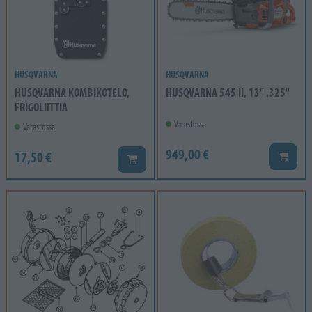
HUSQVARNA
HUSQVARNA
HUSQVARNA KOMBIKOTELO,
HUSQVARNA 545 II, 13" .325"
FRIGOLIITTIA
Varastossa
Varastossa
949,00 €
17,50 €
Lisää k
Lisää koriin