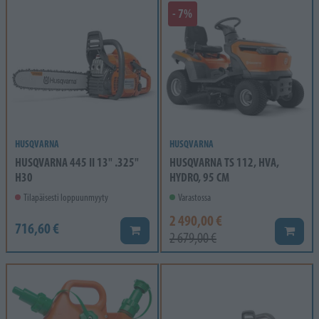
- 7%
HUSQVARNA
HUSQVARNA
HUSQVARNA 445 II 13" .325"
HUSQVARNA TS 112, HVA,
H30
HYDRO, 95 CM
Tilapäisesti loppuunmyyty
Varastossa
2 490,00 €
716,60 €
Lisää koriin
Lisää k
2 679,00 €