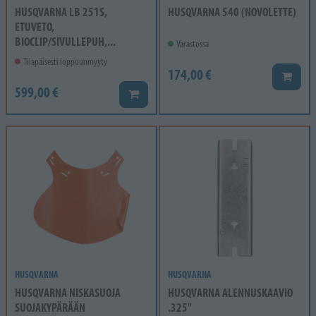
HUSQVARNA LB 251S,
HUSQVARNA 540 (NOVOLETTE)
ETUVETO,
BIOCLIP/SIVULLEPUH,...
Varastossa
Tilapäisesti loppuunmyyty
174,00 €
Lisää k
599,00 €
Lisää koriin
HUSQVARNA
HUSQVARNA
HUSQVARNA NISKASUOJA
HUSQVARNA ALENNUSKAAVIO
SUOJAKYPÄRÄÄN
.325"