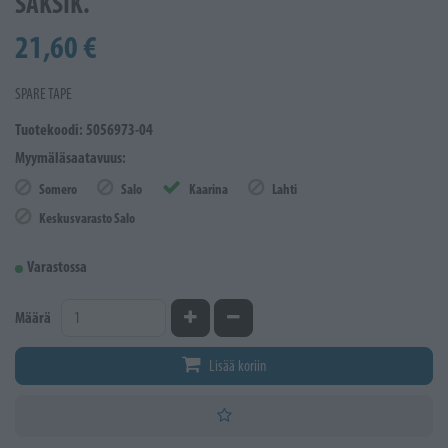
SAKSIK.
21,60 €
SPARE TAPE
Tuotekoodi: 5056973-04
Myymäläsaatavuus:
Somero
Salo
Kaarina
Lahti
Keskusvarasto Salo
Varastossa
Kasvata määrää
Vähennä määrää
Määrä
Lisää koriin