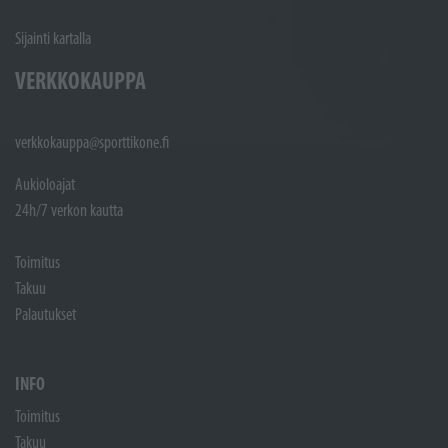
Sijainti kartalla
VERKKOKAUPPA
verkkokauppa@sporttikone.fi
Aukioloajat
24h/7 verkon kautta
Toimitus
Takuu
Palautukset
INFO
Toimitus
Takuu