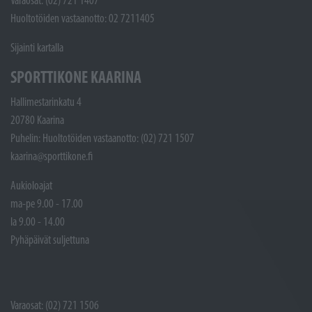
Varaosat: (02) 721 1407
Huoltotöiden vastaanotto: 02 7211405
Sijainti kartalla
SPORTTIKONE KAARINA
Hallimestarinkatu 4
20780 Kaarina
Puhelin: Huoltotöiden vastaanotto: (02) 721 1507
kaarina@sporttikone.fi
Aukioloajat
ma-pe 9.00 - 17.00
la 9.00 - 14.00
Pyhäpäivät suljettuna
Varaosat: (02) 721 1506