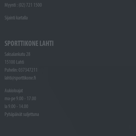
Myynti : (02) 721 1500
Sijainti kartalla
SPORTTIKONE LAHTI
Saksalankatu 28
15100 Lahti
Puhelin: 037347211
lahti@sporttikone.fi
Aukioloajat
ma-pe 9.00 - 17.00
la 9.00 - 14.00
Pyhäpäivät suljettuna