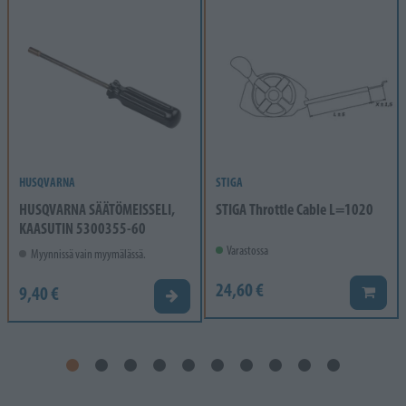
HUSQVARNA
STIGA
HUSQVARNA SÄÄTÖMEISSELI,
STIGA Throttle Cable L=1020
KAASUTIN 5300355-60
Varastossa
Myynnissä vain myymälässä.
24,60 €
9,40 €
Lisää k
Valitse vaihtoehto