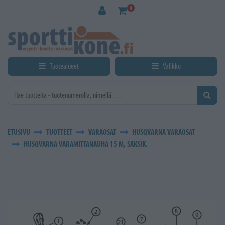
Siirry pääsisältöön
0
Tuotealueet
Valikko
ETUSIVU
TUOTTEET
VARAOSAT
HUSQVARNA VARAOSAT
HUSQVARNA VARAMITTANAUHA 15 M, SAKSIK.