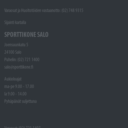
Varaosat ja Huoltotöiden vastaanotto: (02) 748 9315
Sijainti kartalla
SPORTTIKONE SALO
Joensuunkatu 5
24100 Salo
Puhelin: (02) 721 1400
salo@sporttikone.fi
Aukioloajat
ma-pe 9.00 - 17.00
la 9.00 - 14.00
Pyhäpäivät suljettuna