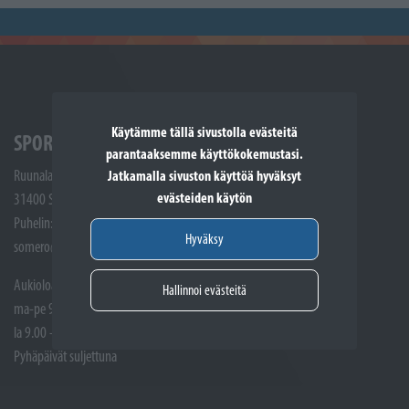
Käytämme tällä sivustolla evästeitä
SPORTTIKONE SOMERO
parantaaksemme käyttökokemustasi.
Ruunalantie 5
Jatkamalla sivuston käyttöä hyväksyt
evästeiden käytön
31400 Somero
Puhelin: (02) 748 9300
Hyväksy
somero@sporttikone.fi
Aukioloajat
Hallinnoi evästeitä
ma-pe 9.00 - 17.00
la 9.00 - 14.00
Pyhäpäivät suljettuna