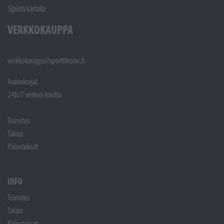
Sijainti kartalla
VERKKOKAUPPA
verkkokauppa@sporttikone.fi
Aukioloajat
24h/7 verkon kautta
Toimitus
Takuu
Palautukset
INFO
Toimitus
Takuu
Palautukset