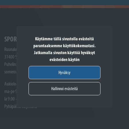
SPORTTIKONE SOMERO
Käytämme tällä sivustolla evästeitä
parantaaksemme käyttökokemustasi.
Ruunalantie 5
Jatkamalla sivuston käyttöä hyväksyt
31400 Somero
evästeiden käytön
Puhelin: (02) 748 9300
somero@sporttikone.fi
Hyväksy
Aukioloajat
Hallinnoi evästeitä
ma-pe 9.00 - 17.00
la 9.00 - 14.00
Pyhäpäivät suljettuna