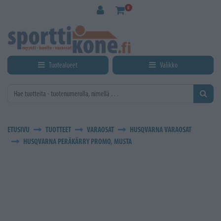
Siirry pääsisältöön
0
Tuotealueet
Valikko
ETUSIVU
TUOTTEET
VARAOSAT
HUSQVARNA VARAOSAT
HUSQVARNA PERÄKÄRRY PROMO, MUSTA