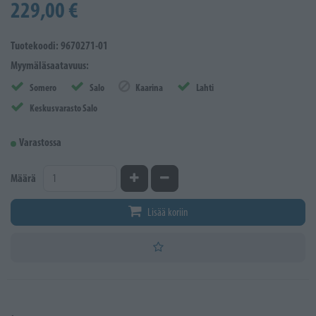
229,00 €
Tuotekoodi: 9670271-01
Myymäläsaatavuus:
Somero
Salo
Kaarina
Lahti
Keskusvarasto Salo
Varastossa
Kasvata määrää
Vähennä määrää
Määrä
Lisää koriin