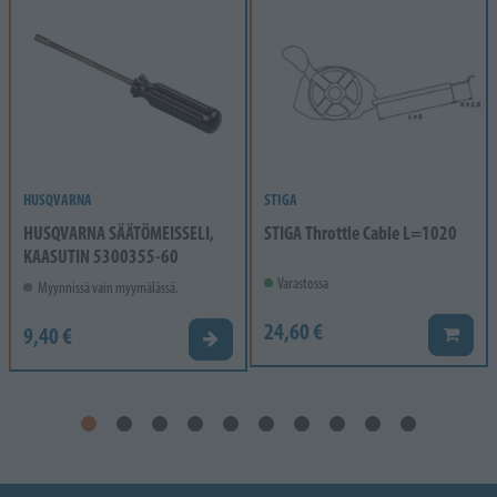
HUSQVARNA
STIGA
HUSQVARNA SÄÄTÖMEISSELI,
STIGA Throttle Cable L=1020
KAASUTIN 5300355-60
Varastossa
Myynnissä vain myymälässä.
24,60 €
9,40 €
Lisää k
Valitse vaihtoehto