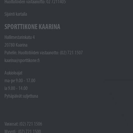
Huoltotöiden vastaanotto: 02 7211405
Sijainti kartalla
SPORTTIKONE KAARINA
Hallimestarinkatu 4
20780 Kaarina
Puhelin: Huoltotöiden vastaanotto: (02) 721 1507
kaarina@sporttikone.fi
Aukioloajat
ma-pe 9.00 - 17.00
la 9.00 - 14.00
Pyhäpäivät suljettuna
Varaosat: (02) 721 1506
Myynti : (02) 721 1500