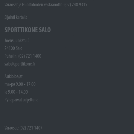
Varaosat ja Huoltotöiden vastaanotto: (02) 748 9315
Sijainti kartalla
SPORTTIKONE SALO
Joensuunkatu 5
24100 Salo
Puhelin: (02) 721 1400
salo@sporttikone.fi
Aukioloajat
ma-pe 9.00 - 17.00
la 9.00 - 14.00
Pyhäpäivät suljettuna
Varaosat: (02) 721 1407