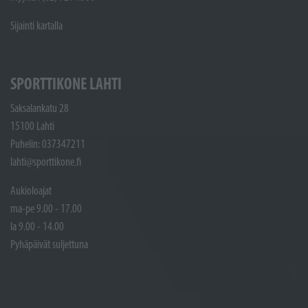
Sijainti kartalla
SPORTTIKONE LAHTI
Saksalankatu 28
15100 Lahti
Puhelin: 037347211
lahti@sporttikone.fi
Aukioloajat
ma-pe 9.00 - 17.00
la 9.00 - 14.00
Pyhäpäivät suljettuna