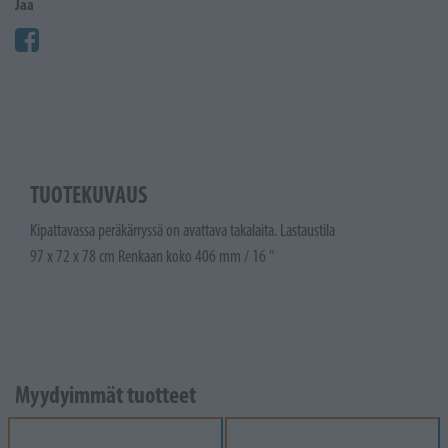
Jaa
TUOTEKUVAUS
Kipattavassa peräkärryssä on avattava takalaita. Lastaustila
97 x 72 x 78 cm Renkaan koko 406 mm / 16 "
Myydyimmät tuotteet