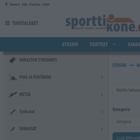
Siirry pääsisältöön
Somero - Salo - Kaarina - Lahti
TUOTEALUEET
ETUSIVU
TUOTTEET
VARAO
VARASTON TYHJENNYS
ETUSIVU
H
PIHA JA PUUTARHA
Kirjoita hakusa
METSÄ
Kategoria
Työkalut
VARAOSAT
Lisää filttereit