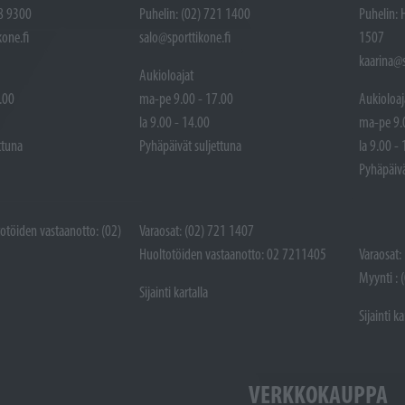
48 9300
Puhelin: (02) 721 1400
Puhelin: 
one.fi
salo@sporttikone.fi
1507
kaarina@s
Aukioloajat
.00
ma-pe 9.00 - 17.00
Aukioloaj
la 9.00 - 14.00
ma-pe 9.
ttuna
Pyhäpäivät suljettuna
la 9.00 -
Pyhäpäivä
totöiden vastaanotto: (02)
Varaosat: (02) 721 1407
Huoltotöiden vastaanotto: 02 7211405
Varaosat:
Myynti : 
Sijainti kartalla
Sijainti ka
VERKKOKAUPPA