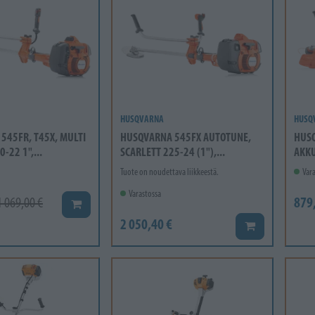
HUSQVARNA
HUSQ
545FR, T45X, MULTI
HUSQVARNA 545FX AUTOTUNE,
HUSQ
0-22 1",...
SCARLETT 225-24 (1"),...
AKKU
Tuote on noudettava liikkeestä.
Vara
Varastossa
879
1 069,00 €
Lisää koriin
2 050,40 €
Lisää koriin