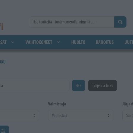
SAT
VAIHTOKONEET
HUOLTO
RAHOITUS
UUTI
AKU
na
Hae
Tyhjennä haku
Valmistaja
Järjes
ä