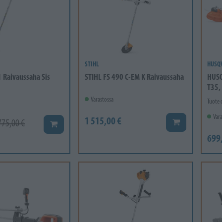
STIHL
HUSQ
1 Raivaussaha Sis
STIHL FS 490 C-EM K Raivaussaha
HUSQ
T35,
Varastossa
Tuote 
Vara
1 515,00 €
775,00 €
Lisää koriin
Lisää koriin
699