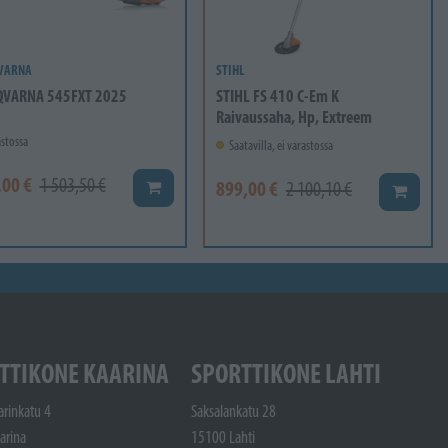
VARNA
STIHL
VARNA 545FXT 2025
STIHL FS 410 C-Em K
Raivaussaha, Hp, Extreem
stossa
Saatavilla, ei varastossa
,00 €
1 503,50 €
899,00 €
Lisää koriin
2 100,10 €
Lisää ko
TTIKONE KAARINA
SPORTTIKONE LAHTI
arinkatu 4
Saksalankatu 28
arina
15100 Lahti