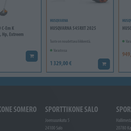
HUSQVARNA
HUSQ
0 C-Em K
HUSQVARNA 545RXT 2025
HUSQ
, Hp, Extreem
Tuote on noudettava liikkeestä.
Vara
Varastossa
949
Lisää koriin
1 329,00 €
Lisää koriin
KONE SOMERO
SPORTTIKONE SALO
SPOR
Joensuunkatu 5
Hallimest
24100 Salo
20780 Ka