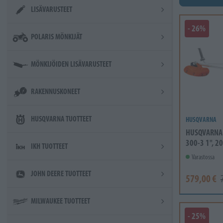
LISÄVARUSTEET
- 26%
POLARIS MÖNKIJÄT
MÖNKIJÖIDEN LISÄVARUSTEET
RAKENNUSKONEET
HUSQVARNA TUOTTEET
HUSQVARNA
HUSQVARNA 
300-3 1", 20
IKH TUOTTEET
Varastossa
JOHN DEERE TUOTTEET
579,00 €
MILWAUKEE TUOTTEET
- 25%