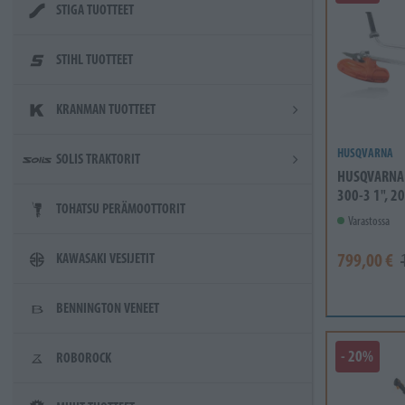
STIGA TUOTTEET
STIHL TUOTTEET
KRANMAN TUOTTEET
HUSQVARNA
SOLIS TRAKTORIT
HUSQVARNA 
300-3 1", 20
TOHATSU PERÄMOOTTORIT
Varastossa
799,00 €
KAWASAKI VESIJETIT
BENNINGTON VENEET
- 20%
ROBOROCK