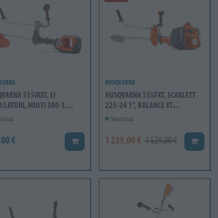
VARNA
HUSQVARNA
VARNA 535IRXT, EI
HUSQVARNA 555FXT, SCARLETT
/LATURI, MULTI 300-3,...
225-24 1", BALANCE XT....
stossa
Varastossa
,00 €
1 239,00 €
1 529,00 €
Lisää koriin
Lisää ko