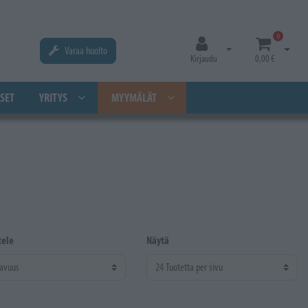
0
Varaa huolto
Avaa kirjautuminen
Avaa os
Kirjaudu
0,00 €
SET
YRITYS
MYYMÄLÄT
tele
Näytä