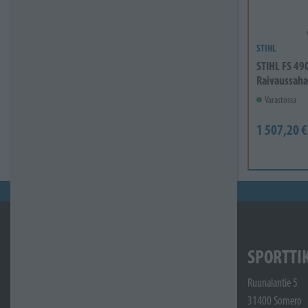
STIHL
STIHL FS 49
Raivaussaha
Varastossa
1 507,20 €
SPORTTI
Ruunalantie 5
31400 Somero