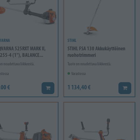
VARNA
STIHL
VARNA 525RXT MARK II,
STIHL FSA 130 Akkukäyttöinen
 255-4 (1"), BALANCE...
ruohotrimmeri
on noudettava liikkeestä.
Tuote on noudettava liikkeestä.
stossa
Varastossa
,00 €
1 134,40 €
Lisää koriin
Lisää ko