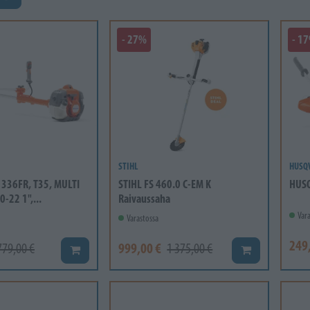
- 27%
- 1
STIHL
HUSQ
336FR, T35, MULTI
STIHL FS 460.0 C-EM K
HUSQ
0-22 1",...
Raivaussaha
Vara
Varastossa
249
999,00 €
779,00 €
1 375,00 €
Lisää koriin
Lisää koriin