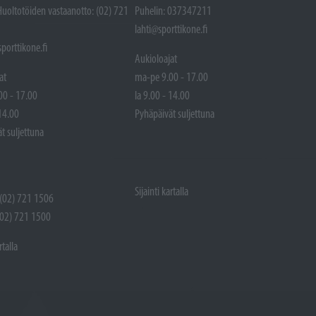
Huoltotöiden vastaanotto: (02) 721
Puhelin: 037347211
lahti@sporttikone.fi
porttikone.fi
Aukioloajat
at
ma-pe 9.00 - 17.00
00 - 17.00
la 9.00 - 14.00
 14.00
Pyhäpäivät suljettuna
t suljettuna
Sijainti kartalla
 (02) 721 1506
(02) 721 1500
rtalla