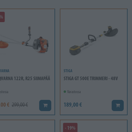
7%
VARNA
STIGA
VARNA 122R, R25 SIIMAPÄÄ
STIGA GT 500E TRIMMERI - 48V
stossa
Varastossa
,00 €
189,00 €
299,00 €
Lisää koriin
Lisää ko
- 19%