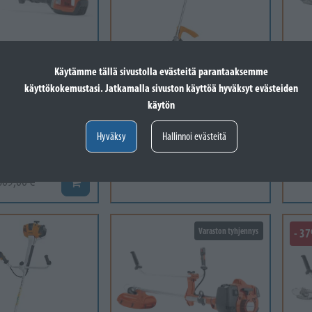
STIHL
HUSQ
Käytämme tällä sivustolla evästeitä parantaaksemme
535IFR, EI
STIHL FS 461 C-Em Raivaussaha
HUSQ
käyttökokemustasi. Jatkamalla sivuston käyttöä hyväksyt evästeiden
, MULTI 300-3,
Sis Teräsetti
225-
käytön
Varastossa
Vara
ava liikkeestä.
Hyväksy
Hallinnoi evästeitä
2 042,60 €
1 47
Lisää koriin
809,00 €
Lisää koriin
Varaston tyhjennys
- 3