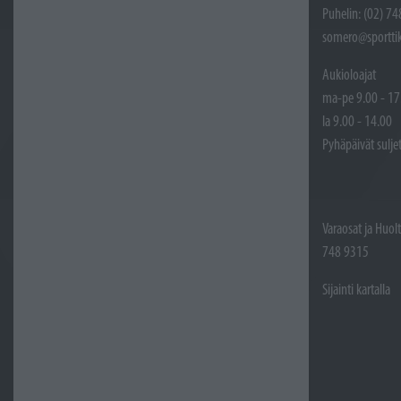
Puhelin: (02) 7
somero@sporttik
Aukioloajat
ma-pe 9.00 - 17
la 9.00 - 14.00
Pyhäpäivät sulje
Varaosat ja Huol
748 9315
Sijainti kartalla