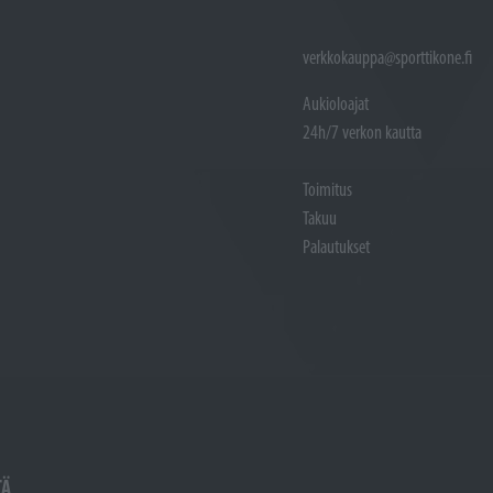
verkkokauppa@sporttikone.fi
Aukioloajat
24h/7 verkon kautta
Toimitus
Takuu
Palautukset
TÄ