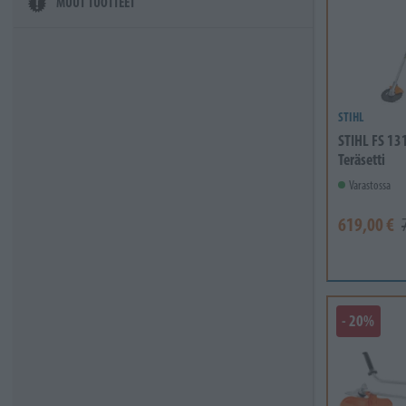
MUUT TUOTTEET
STIHL
STIHL FS 13
Teräsetti
Varastossa
619,00 €
- 20%