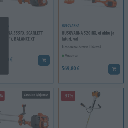
VARNA
HUSQVARNA
VARNA 555FX, SCARLETT
HUSQVARNA 520iRX, ei akku ja
24 (1"), BALANCE XT
laturi, val
stossa
Tuote on noudettava liikkeestä.
Varastossa
9,00 €
Lisää koriin
569,80 €
Lisää ko
7%
Varaston tyhjennys
- 57%