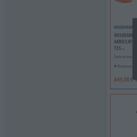
HUSQVARNA
HUSQVARNA 
AKKU/LATURI
T35...
Tuote on noudett
Varastossa
649,00 €