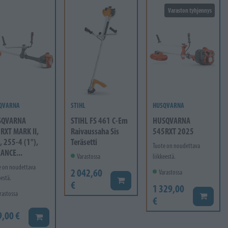
Varaston tyhjennys
QVARNA
STIHL
HUSQVARNA
SQVARNA
STIHL FS 461 C-Em
HUSQVARNA
RXT MARK II,
Raivaussaha Sis
545RXT 2025
, 255-4 (1"),
Teräsetti
Tuote on noudettava
ANCE...
Varastossa
liikkeestä.
e on noudettava
2 042,60
Varastossa
eestä.
Lisää koriin
€
1 329,00
rastossa
Lisää ko
€
9,00 €
Lisää koriin