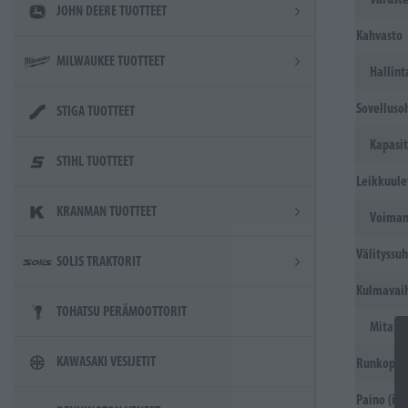
JOHN DEERE TUOTTEET
Kahvasto
MILWAUKEE TUOTTEET
Hallint
Sovelluso
STIGA TUOTTEET
Kapasit
STIHL TUOTTEET
Leikkuule
KRANMAN TUOTTEET
Voiman
Välityssu
SOLIS TRAKTORIT
Kulmavai
TOHATSU PERÄMOOTTORIT
Mitat
KAWASAKI VESIJETIT
Runkoputk
Paino (il