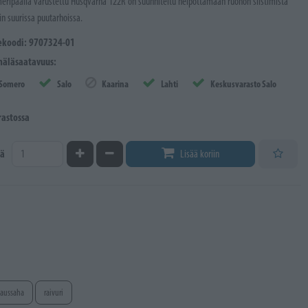
eripäällä varustettu Husqvarna 122R on suunniteltu helpottamaan ruohon siistimistä
in suurissa puutarhoissa.
ekoodi: 9707324-01
äläsaatavuus:
Somero
Salo
Kaarina
Lahti
Keskusvarasto Salo
rastossa
Kasvata määrää
Vähennä määrää
ä
Lisää koriin
vaussaha
raivuri