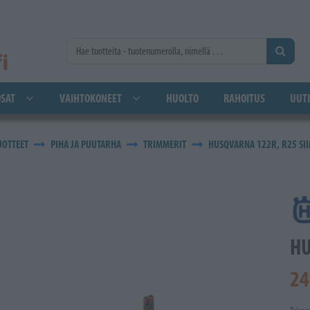
SAT
VAIHTOKONEET
HUOLTO
RAHOITUS
UUTI
UOTTEET
PIHA JA PUUTARHA
TRIMMERIT
HUSQVARNA 122R, R25 SI
HU
24