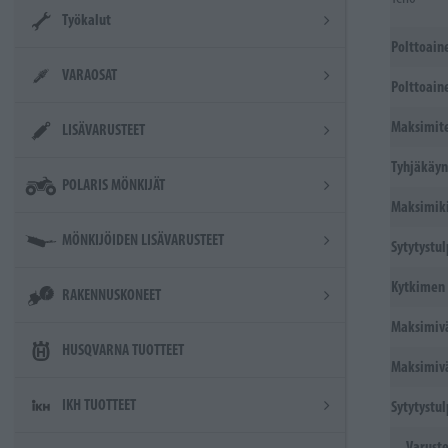
Työkalut
Polttoaine
VARAOSAT
Polttoain
Maksimit
LISÄVARUSTEET
Tyhjäkäyn
POLARIS MÖNKIJÄT
Maksimiki
MÖNKIJÖIDEN LISÄVARUSTEET
Sytytystul
Kytkimen 
RAKENNUSKONEET
Maksimiv
HUSQVARNA TUOTTEET
Maksimiv
IKH TUOTTEET
Sytytystu
Varust