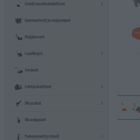
Combi monitoimilaitteet
Generaattorit ja vesipumput
Harjakoneet
Lumilingot
Jyrsimet
Lehtipuhaltimet
Oksasahat
Oksasilppurit
Painepesurit ja imurit