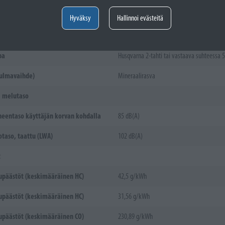
en pituus
1 483 mm
Hyväksy
Hallinnoi evästeitä
aine
pa
Husqvarna 2-tahti tai vastaava suhteessa 5
kulmavaihde)
Mineraalirasva
a melutaso
eentaso käyttäjän korvan kohdalla
85 dB(A)
taso, taattu (LWA)
102 dB(A)
t
päästöt (keskimääräinen HC)
42,5 g/kWh
päästöt (keskimääräinen HC)
31,56 g/kWh
päästöt (keskimääräinen CO)
230,89 g/kWh