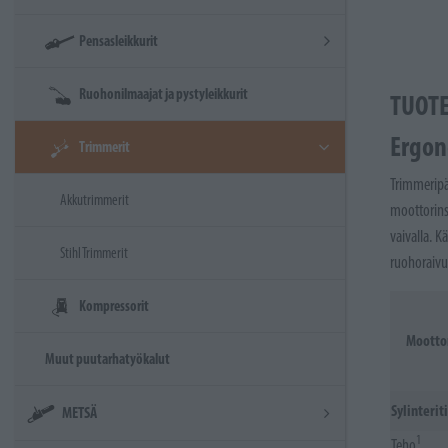
Pensasleikkurit
Ruohonilmaajat ja pystyleikkurit
TUOT
Ergon
Trimmerit
Trimmeripä
Akkutrimmerit
moottorins
vaivalla. 
Stihl Trimmerit
ruohoraivu
Kompressorit
Mootto
Muut puutarhatyökalut
Sylinterit
METSÄ
1
Teho