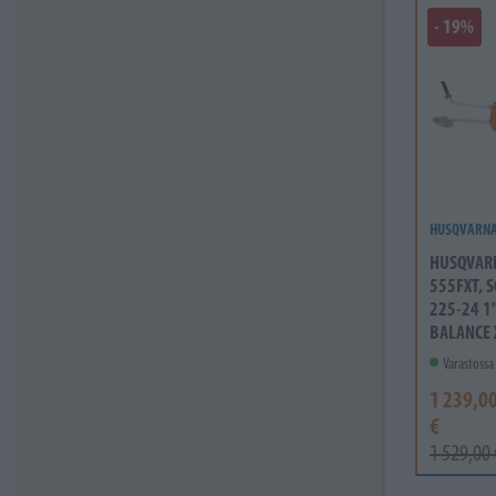
- 19%
HUSQVARN
HUSQVAR
555FXT, 
225-24 1"
BALANCE X
Varastossa
1 239,0
€
1 529,00 