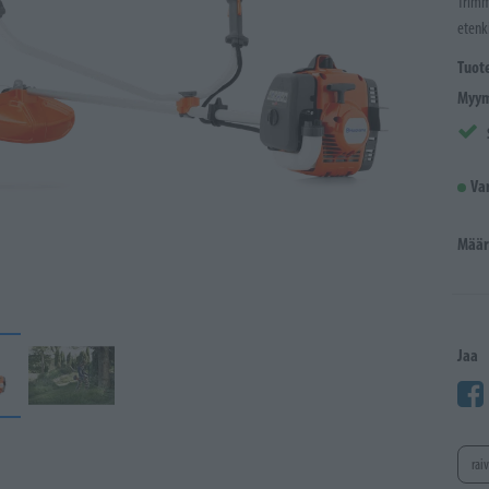
Trimm
etenk
Tuot
Myym
Va
Määr
Jaa
rai