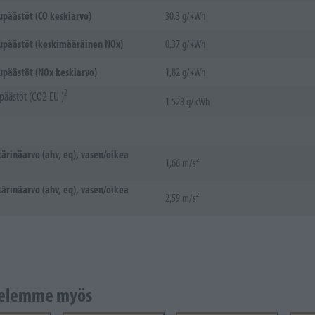
päästöt (CO keskiarvo)
30,3 g/kWh
päästöt (keskimääräinen NOx)
0,37 g/kWh
päästöt (NOx keskiarvo)
1,82 g/kWh
2
äästöt (CO2 EU )
1 528 g/kWh
tärinäarvo (ahv, eq), vasen/oikea
1,66 m/s²
tärinäarvo (ahv, eq), vasen/oikea
2,59 m/s²
telemme myös