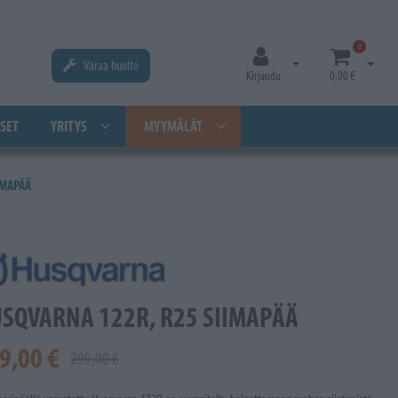
0
Varaa huolto
Avaa kirjautuminen
Avaa os
Kirjaudu
0,00 €
SET
YRITYS
MYYMÄLÄT
IMAPÄÄ
SQVARNA 122R, R25 SIIMAPÄÄ
9,00 €
299,00 €