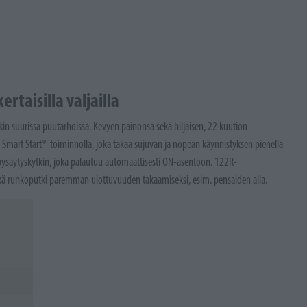
taisilla valjailla
in suurissa puutarhoissa. Kevyen painonsa sekä hiljaisen, 22 kuution
Smart Start®-toiminnolla, joka takaa sujuvan ja nopean käynnistyksen pienellä
pysäytyskytkin, joka palautuu automaattisesti ON-asentoon. 122R-
tkä runkoputki paremman ulottuvuuden takaamiseksi, esim. pensaiden alla.