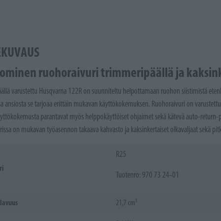
EKUVAUS
ominen ruohoraivuri trimmeripäällä ja kaksinker
ällä varustettu Husqvarna 122R on suunniteltu helpottamaan ruohon siistimistä etenk
a ansiosta se tarjoaa erittäin mukavan käyttökokemuksen. Ruohoraivuri on varustettu 
Käyttökokemusta parantavat myös helppokäyttöiset ohjaimet sekä kätevä auto-return-
rissa on mukavan työasennon takaava kahvasto ja kaksinkertaiset olkavaljaat sekä pi
R25
ri
Tuotenro: 970 73 24‑01
ilavuus
21,7 cm³