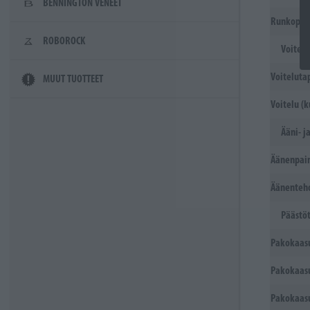
BENNINGTON VENEET
Runkoputk
ROBOROCK
Voitelu
Voiteluta
MUUT TUOTTEET
Voitelu (
Ääni- j
Äänenpain
Äänenteho
Päästö
Pakokaasu
Pakokaasu
Pakokaasu