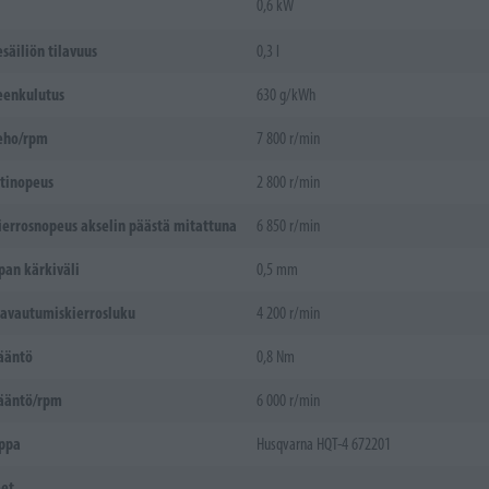
0,6 kW
säiliön tilavuus
0,3 l
eenkulutus
630 g/kWh
eho/rpm
7 800 r/min
tinopeus
2 800 r/min
errosnopeus akselin päästä mitattuna
6 850 r/min
pan kärkiväli
0,5 mm
avautumiskierrosluku
4 200 r/min
ääntö
0,8 Nm
ääntö/rpm
6 000 r/min
lppa
Husqvarna HQT-4 672201
eet