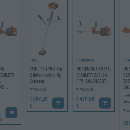
A
STIHL
HUSQVARNA
HUS
NA
STIHL FS 490 C-Em
HUSQVARNA 555FX,
HU
SCARLETT
K Raivaussaha, Hp,
SCARLETT 225-24
525
,
Extreem
(1"), BALANCE XT
T35
T....
BAL
Varastossa
Varastossa
Tuot
1 507,20
1 479,00
liikk
Lisää koriin
Lisää koriin
0
€
€
Va
Lisää koriin
€
69