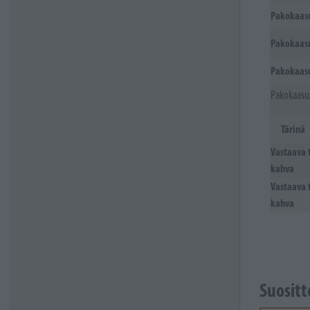
Pakokaasu
Pakokaasu
Pakokaasu
Pakokaasup
Tärinä
Vastaava 
kahva
Vastaava 
kahva
Suosit