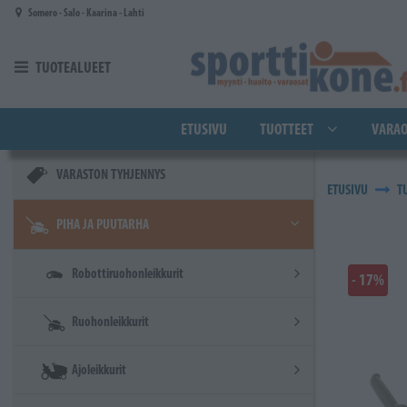
Siirry pääsisältöön
Somero - Salo - Kaarina - Lahti
TUOTEALUEET
ETUSIVU
TUOTTEET
VARAO
VARASTON TYHJENNYS
ETUSIVU
T
PIHA JA PUUTARHA
Robottiruohonleikkurit
- 17%
Ruohonleikkurit
Ajoleikkurit