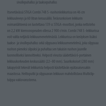
sivullepuhallus ja taaksepuhallus
Itsevetävässä STIGA Combi 748 S -ruohonleikkurissa on 46 cm
leikkuuleveys ja 60 litran keruusäiliö. Teräsrunkoisen leikkurin
voimanlähteenä on luotettava 139 cc STIGA-moottori, jonka nettoteho
on 2,2 kW kierrosnopeuden ollessa 2 900 r/min. Combi 748 S -leikkurissa
voit valita neljästä leikkuumenetelmästä. Leikkurissa on keräyksen lisäksi
taakse- ja sivullepuhallus sekä silppuava leikkuumenetelmä, joka silppuaa
ruohon pieneksi silpuksi ja puhaltaa sen takaisin ruohon juurelle
luonnolliseksi lannoitteeksi. Helposti vivusta säädettävä 6-portainen
leikkuukorkeuden keskussäätö (22–80 mm). Suurikokoiset (280 mm)
takapyörät tekevät leikkurista helposti käsiteltävän epätasaisessakin
maastossa. Heittoputki ja silppuavan leikkuun mahdollistava Multiclip-
tulppa vakiovarusteena.