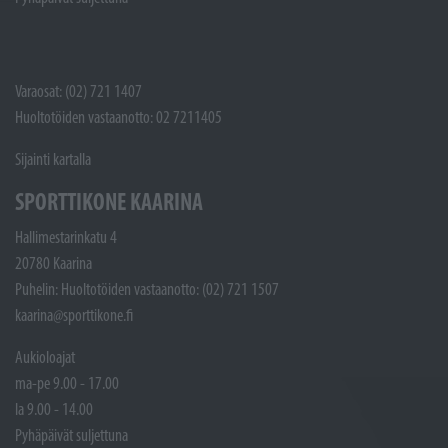
Varaosat: (02) 721 1407
Huoltotöiden vastaanotto: 02 7211405
Sijainti kartalla
SPORTTIKONE KAARINA
Hallimestarinkatu 4
20780 Kaarina
Puhelin: Huoltotöiden vastaanotto: (02) 721 1507
kaarina@sporttikone.fi
Aukioloajat
ma-pe 9.00 - 17.00
la 9.00 - 14.00
Pyhäpäivät suljettuna