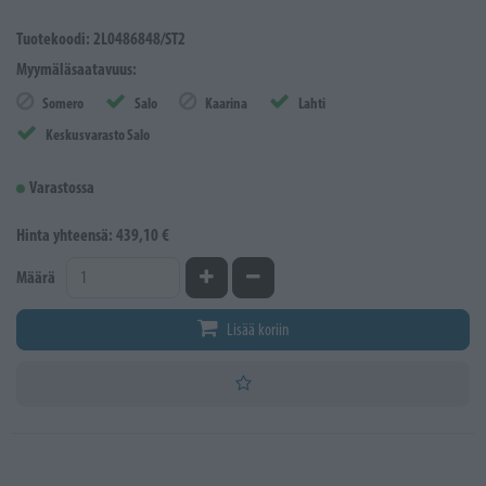
Tuotekoodi: 2L0486848/ST2
Myymäläsaatavuus:
Somero
Salo
Kaarina
Lahti
Keskusvarasto Salo
Varastossa
Hinta yhteensä:
439,10 €
Kasvata määrää
Vähennä määrää
Määrä
Lisää koriin