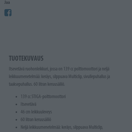
Jaa
TUOTEKUVAUS
Itsevetävä ruohonleikkuri, jossa on 139 cc polttomoottori ja neljä
leikkuumenetelmää: keräys, silppuava Multiclip, sivullepuhallus ja
taaksepuhallus. 60 litran keruusäiliö.
139 cc STIGA-polttomoottori
Itsevetävä
46 cm leikkuuleveys
60 litran keruusäiliö
Neljä leikkuumenetelmää: keräys, silppuava Multiclip,