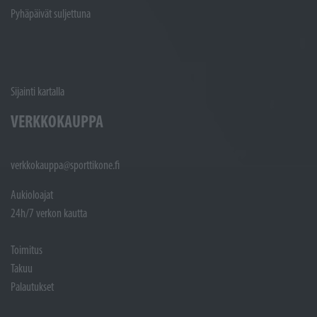
Pyhäpäivät suljettuna
Sijainti kartalla
VERKKOKAUPPA
verkkokauppa@sporttikone.fi
Aukioloajat
24h/7 verkon kautta
Toimitus
Takuu
Palautukset