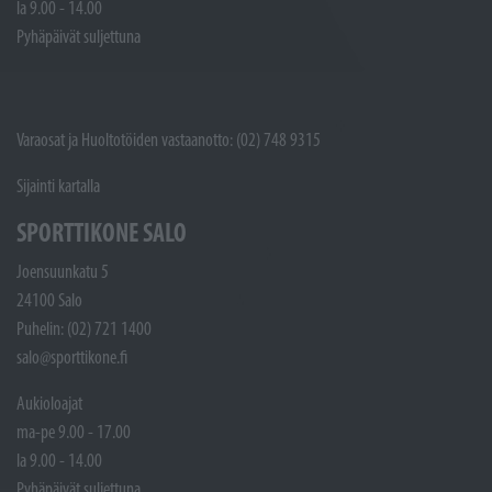
la 9.00 - 14.00
Pyhäpäivät suljettuna
Varaosat ja Huoltotöiden vastaanotto: (02) 748 9315
Sijainti kartalla
SPORTTIKONE SALO
Joensuunkatu 5
24100 Salo
Puhelin: (02) 721 1400
salo@sporttikone.fi
Aukioloajat
ma-pe 9.00 - 17.00
la 9.00 - 14.00
Pyhäpäivät suljettuna