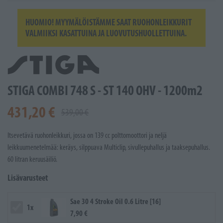
HUOMIO! MYYMÄLÖISTÄMME SAAT RUOHONLEIKKURIT
VALMIIKSI KASATTUINA JA LUOVUTUSHUOLLETTUINA.
STIGA COMBI 748 S - ST 140 OHV - 1200m2
431,20 €
539,00 €
Itsevetävä ruohonleikkuri, jossa on 139 cc polttomoottori ja neljä
leikkuumenetelmää: keräys, silppuava Multiclip, sivullepuhallus ja taaksepuhallus.
60 litran keruusäiliö.
Lisävarusteet
Sae 30 4 Stroke Oil 0.6 Litre [16]
1x
7,90 €