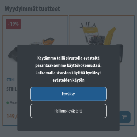
Myydyimmät tuotteet
- 19%
Käytämme tällä sivustolla evästeitä
parantaaksemme käyttökokemustasi.
Jatkamalla sivuston käyttöä hyväksyt
evästeiden käytön
STIHL
STIGA
STIHL GTA 26 SET
STIGA ST 4262 P WS 210
Hyväksy
Varastossa
Varastossa
Hallinnoi evästeitä
149,00 €
1 090,00 €
184,00 €
Lisää koriin
Lisää k