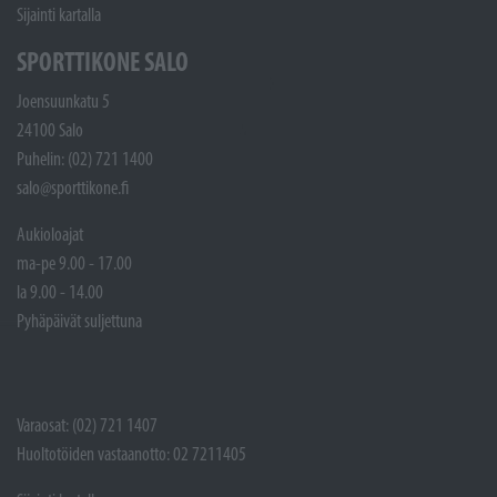
Sijainti kartalla
SPORTTIKONE SALO
Joensuunkatu 5
24100 Salo
Puhelin: (02) 721 1400
salo@sporttikone.fi
Aukioloajat
ma-pe 9.00 - 17.00
la 9.00 - 14.00
Pyhäpäivät suljettuna
Varaosat: (02) 721 1407
Huoltotöiden vastaanotto: 02 7211405