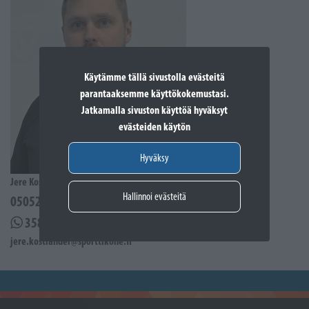
Käytämme tällä sivustolla evästeitä
parantaaksemme käyttökokemustasi.
Jatkamalla sivuston käyttöä hyväksyt
evästeiden käytön
Hyväksy
Jere Kostiander
Hallinnoi evästeitä
0505285939
358505285939
jere.kostiander@sporttikone.fi