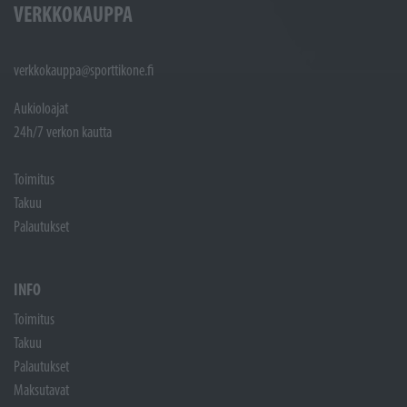
VERKKOKAUPPA
verkkokauppa@sporttikone.fi
Aukioloajat
24h/7 verkon kautta
Toimitus
Takuu
Palautukset
INFO
Toimitus
Takuu
Palautukset
Maksutavat