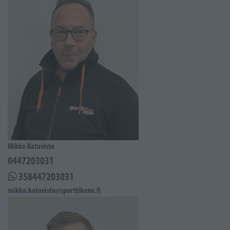
Mikko Katavisto
0447203031
358447203031
mikko.katavisto@sporttikone.fi