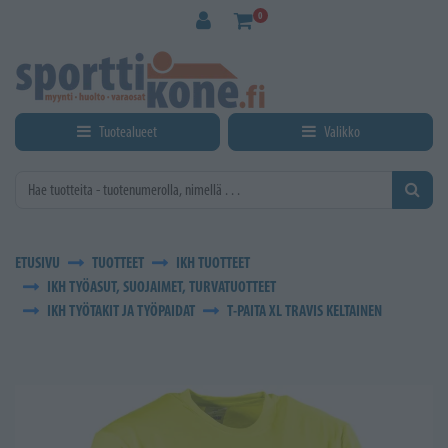
Siirry pääsisältöön
0
Tuotealueet
Valikko
ETUSIVU
TUOTTEET
IKH TUOTTEET
IKH TYÖASUT, SUOJAIMET, TURVATUOTTEET
IKH TYÖTAKIT JA TYÖPAIDAT
T-PAITA XL TRAVIS KELTAINEN