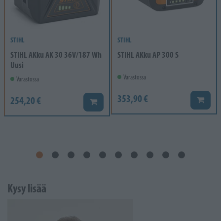
STIHL
STIHL
STIHL AKku AK 30 36V/187 Wh
STIHL AKku AP 300 S
Uusi
Varastossa
Varastossa
353,90 €
254,20 €
Lisää k
Lisää koriin
Kysy lisää