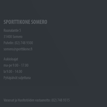
SPORTTIKONE SOMERO
Ruunalantie 5
31400 Somero
Puhelin: (02) 748 9300
somero@sporttikone.fi
Aukioloajat
ma-pe 9.00 - 17.00
la 9.00 - 14.00
Pyhäpäivät suljettuna
Varaosat ja Huoltotöiden vastaanotto: (02) 748 9315