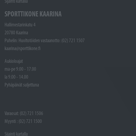
Sijainti kartalla
SPORTTIKONE KAARINA
Hallimestarinkatu 4
20780 Kaarina
Puhelin: Huoltotöiden vastaanotto: (02) 721 1507
kaarina@sporttikone.fi
Aukioloajat
ma-pe 9.00 - 17.00
la 9.00 - 14.00
Pyhäpäivät suljettuna
Varaosat: (02) 721 1506
Myynti : (02) 721 1500
Sijainti kartalla