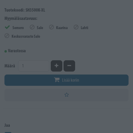
Tuotekoodi: SH3500K-XL
Myymäläsaatavuus:
Somero
Salo
Kaarina
Lahti
Keskusvarasto Salo
Varastossa
Kasvata määrää
Vähennä määrää
Määrä
Lisää koriin
Jaa