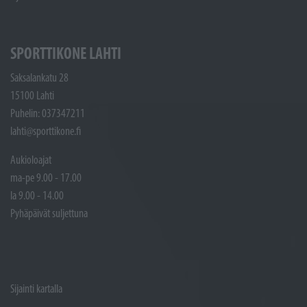
SPORTTIKONE LAHTI
Saksalankatu 28
15100 Lahti
Puhelin: 037347211
lahti@sporttikone.fi
Aukioloajat
ma-pe 9.00 - 17.00
la 9.00 - 14.00
Pyhäpäivät suljettuna
Sijainti kartalla