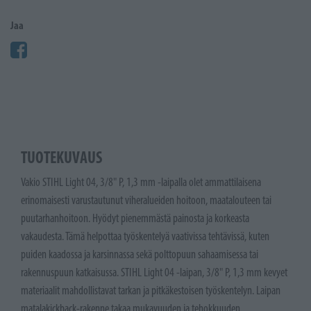
Jaa
TUOTEKUVAUS
Vakio STIHL Light 04, 3/8" P, 1,3 mm -laipalla olet ammattilaisena
erinomaisesti varustautunut viheralueiden hoitoon, maatalouteen tai
puutarhanhoitoon. Hyödyt pienemmästä painosta ja korkeasta
vakaudesta. Tämä helpottaa työskentelyä vaativissa tehtävissä, kuten
puiden kaadossa ja karsinnassa sekä polttopuun sahaamisessa tai
rakennuspuun katkaisussa. STIHL Light 04 -laipan, 3/8" P, 1,3 mm kevyet
materiaalit mahdollistavat tarkan ja pitkäkestoisen työskentelyn. Laipan
matalakickback-rakenne takaa mukavuuden ja tehokkuuden