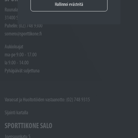
Hallinnoi evästeitä
Ruunalantie 5
31400 Somero
Puhelin: (02) 748 9300
somero@sporttikone.fi
Aukioloajat
ma-pe 9.00 - 17.00
la 9.00 - 14.00
Pyhäpäivät suljettuna
Varaosat ja Huoltotöiden vastaanotto: (02) 748 9315
Sijainti kartalla
SPORTTIKONE SALO
Joensuunkatu 5