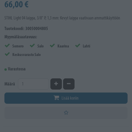
66,00 €
STIHL Light 04 laippa, 3/8" P, 1,3 mm: Kevyt laippa vaativaan ammattikäyttöön
Tuotekoodi: 30050004805
Myymäläsaatavuus:
Somero
Salo
Kaarina
Lahti
Keskusvarasto Salo
Varastossa
Kasvata määrää
Vähennä määrää
Määrä
Lisää koriin