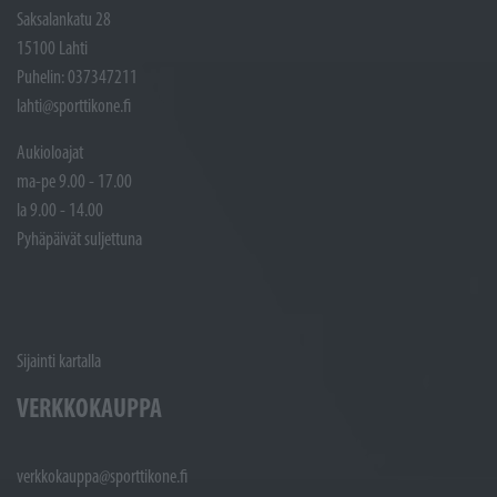
Saksalankatu 28
15100 Lahti
Puhelin: 037347211
lahti@sporttikone.fi
Aukioloajat
ma-pe 9.00 - 17.00
la 9.00 - 14.00
Pyhäpäivät suljettuna
Sijainti kartalla
VERKKOKAUPPA
verkkokauppa@sporttikone.fi