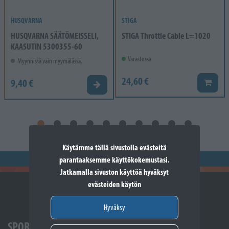
HUSQVARNA
STIGA
HUSQVARNA SÄÄTÖMEISSELI,
STIGA Throttle Cable L=1020
KAASUTIN 5300355-60
Varastossa
Myynnissä vain myymälässä.
24,60 €
9,40 €
Lisää k
Valitse vaihtoehto
Käytämme tällä sivustolla evästeitä
parantaaksemme käyttökokemustasi.
Jatkamalla sivuston käyttöä hyväksyt
evästeiden käytön
Hyväksy
SPORTTIKONE SOMERO