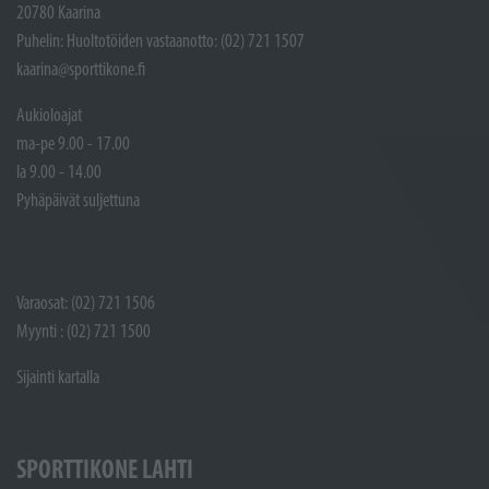
20780 Kaarina
Puhelin: Huoltotöiden vastaanotto: (02) 721 1507
kaarina@sporttikone.fi
Aukioloajat
ma-pe 9.00 - 17.00
la 9.00 - 14.00
Pyhäpäivät suljettuna
Varaosat: (02) 721 1506
Myynti : (02) 721 1500
Sijainti kartalla
SPORTTIKONE LAHTI