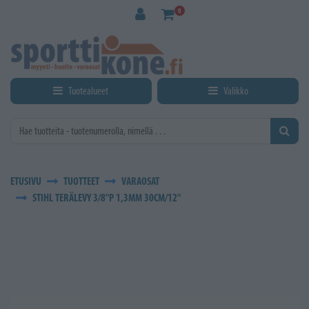
Siirry pääsisältöön
0
Tuotealueet
Valikko
ETUSIVU
TUOTTEET
VARAOSAT
STIHL TERÄLEVY 3/8"P 1,3MM 30CM/12"