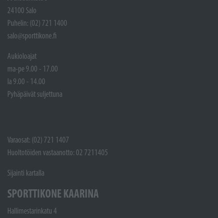
24100 Salo
Puhelin: (02) 721 1400
salo@sporttikone.fi
Aukioloajat
ma-pe 9.00 - 17.00
la 9.00 - 14.00
Pyhäpäivät suljettuna
Varaosat: (02) 721 1407
Huoltotöiden vastaanotto: 02 7211405
Sijainti kartalla
SPORTTIKONE KAARINA
Hallimestarinkatu 4