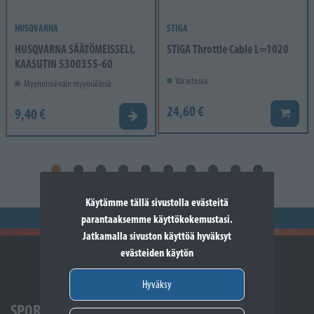
HUSQVARNA
STIGA
HUSQVARNA SÄÄTÖMEISSELI,
STIGA Throttle Cable L=1020
KAASUTIN 5300355-60
Varastossa
Myynnissä vain myymälässä.
24,60 €
9,40 €
Lisää k
Valitse vaihtoehto
Käytämme tällä sivustolla evästeitä
parantaaksemme käyttökokemustasi.
Jatkamalla sivuston käyttöä hyväksyt
evästeiden käytön
Hyväksy
SPORTTIKONE SOMERO