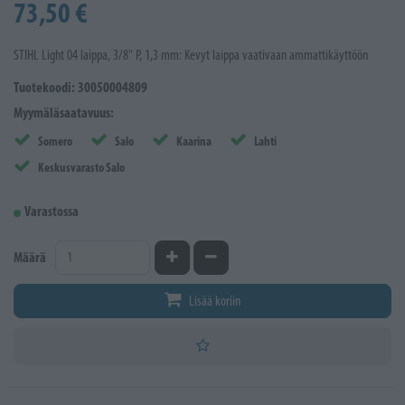
73,50 €
STIHL Light 04 laippa, 3/8" P, 1,3 mm: Kevyt laippa vaativaan ammattikäyttöön
Tuotekoodi: 30050004809
Myymäläsaatavuus:
Somero
Salo
Kaarina
Lahti
Keskusvarasto Salo
Varastossa
Kasvata määrää
Vähennä määrää
Määrä
Lisää koriin