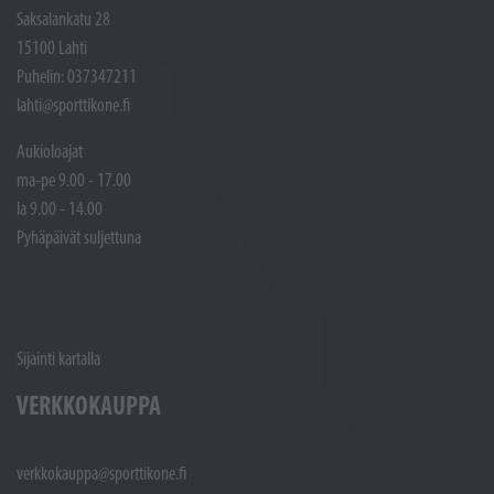
Saksalankatu 28
15100 Lahti
Puhelin: 037347211
lahti@sporttikone.fi
Aukioloajat
ma-pe 9.00 - 17.00
la 9.00 - 14.00
Pyhäpäivät suljettuna
Sijainti kartalla
VERKKOKAUPPA
verkkokauppa@sporttikone.fi