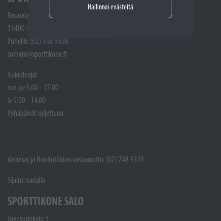
Hallinnoi evästeitä
Ruunalantie 5
31400 Somero
Puhelin: (02) 748 9300
somero@sporttikone.fi
Aukioloajat
ma-pe 9.00 - 17.00
la 9.00 - 14.00
Pyhäpäivät suljettuna
Varaosat ja Huoltotöiden vastaanotto: (02) 748 9315
Sijainti kartalla
SPORTTIKONE SALO
Joensuunkatu 5