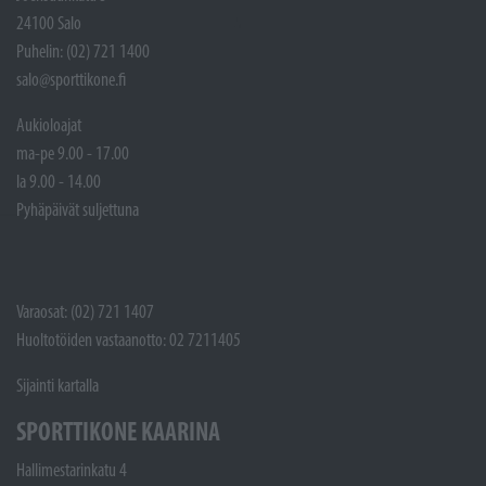
24100 Salo
Puhelin: (02) 721 1400
salo@sporttikone.fi
Aukioloajat
ma-pe 9.00 - 17.00
la 9.00 - 14.00
Pyhäpäivät suljettuna
Varaosat: (02) 721 1407
Huoltotöiden vastaanotto: 02 7211405
Sijainti kartalla
SPORTTIKONE KAARINA
Hallimestarinkatu 4