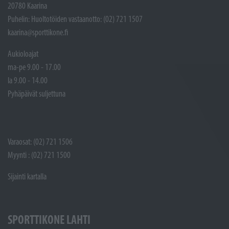
20780 Kaarina
Puhelin: Huoltotöiden vastaanotto: (02) 721 1507
kaarina@sporttikone.fi
Aukioloajat
ma-pe 9.00 - 17.00
la 9.00 - 14.00
Pyhäpäivät suljettuna
Varaosat: (02) 721 1506
Myynti : (02) 721 1500
Sijainti kartalla
SPORTTIKONE LAHTI