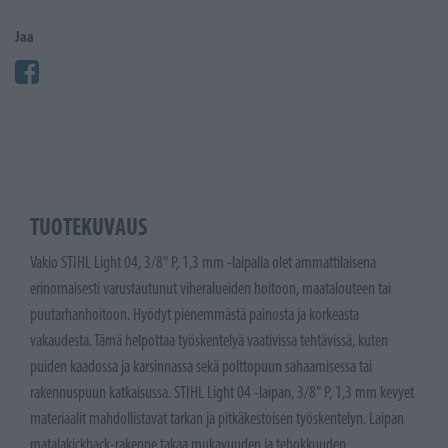
Jaa
TUOTEKUVAUS
Vakio STIHL Light 04, 3/8" P, 1,3 mm -laipalla olet ammattilaisena
erinomaisesti varustautunut viheralueiden hoitoon, maatalouteen tai
puutarhanhoitoon. Hyödyt pienemmästä painosta ja korkeasta
vakaudesta. Tämä helpottaa työskentelyä vaativissa tehtävissä, kuten
puiden kaadossa ja karsinnassa sekä polttopuun sahaamisessa tai
rakennuspuun katkaisussa. STIHL Light 04 -laipan, 3/8" P, 1,3 mm kevyet
materiaalit mahdollistavat tarkan ja pitkäkestoisen työskentelyn. Laipan
matalakickback-rakenne takaa mukavuuden ja tehokkuuden