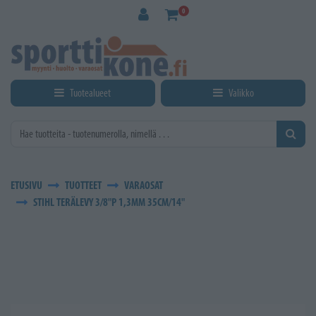
Siirry pääsisältöön
0
Tuotealueet
Valikko
ETUSIVU
TUOTTEET
VARAOSAT
STIHL TERÄLEVY 3/8"P 1,3MM 35CM/14"