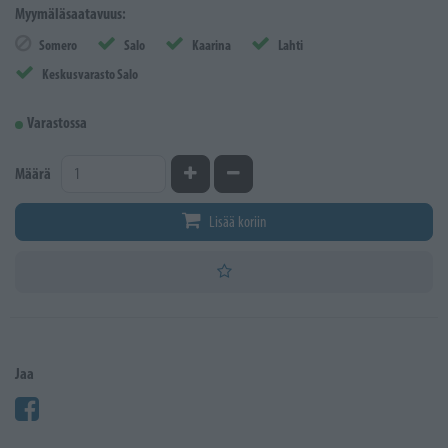
Myymäläsaatavuus:
Somero
Salo
Kaarina
Lahti
Keskusvarasto Salo
Varastossa
Kasvata määrää
Vähennä määrää
Määrä
Lisää koriin
Jaa