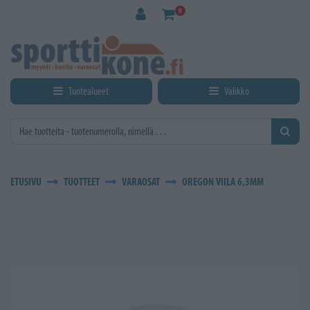
Siirry pääsisältöön
0
Tuotealueet
Valikko
ETUSIVU
TUOTTEET
VARAOSAT
OREGON VIILA 6,3MM