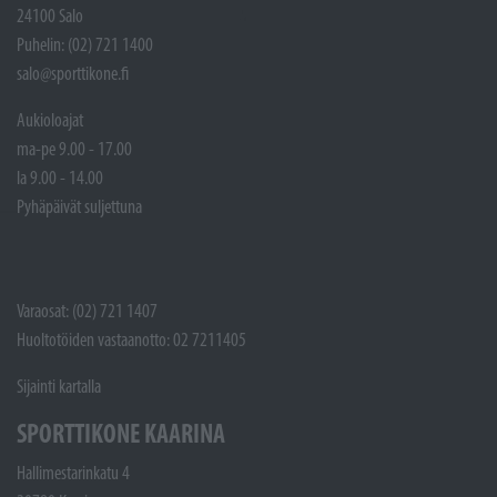
24100 Salo
Puhelin: (02) 721 1400
salo@sporttikone.fi
Aukioloajat
ma-pe 9.00 - 17.00
la 9.00 - 14.00
Pyhäpäivät suljettuna
Varaosat: (02) 721 1407
Huoltotöiden vastaanotto: 02 7211405
Sijainti kartalla
SPORTTIKONE KAARINA
Hallimestarinkatu 4