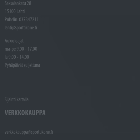
Saksalankatu 28
15100 Lahti
Puhelin: 037347211
lahti@sporttikone.fi
Aukioloajat
ma-pe 9.00 - 17.00
la 9.00 - 14.00
Pyhäpäivät suljettuna
Sijainti kartalla
VERKKOKAUPPA
verkkokauppa@sporttikone.fi