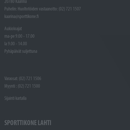
20780 Kaarina
Puhelin: Huoltotöiden vastaanotto: (02) 721 1507
kaarina@sporttikone.fi
Aukioloajat
ma-pe 9.00 - 17.00
la 9.00 - 14.00
Pyhäpäivät suljettuna
Varaosat: (02) 721 1506
Myynti : (02) 721 1500
Sijainti kartalla
SPORTTIKONE LAHTI