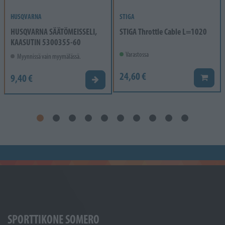
HUSQVARNA
STIGA
HUSQVARNA SÄÄTÖMEISSELI,
STIGA Throttle Cable L=1020
KAASUTIN 5300355-60
Varastossa
Myynnissä vain myymälässä.
24,60 €
9,40 €
Lisää k
Valitse vaihtoehto
SPORTTIKONE SOMERO