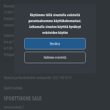
Ruunalantie 5
31400 Somero
Käytämme tällä sivustolla evästeitä
Puhelin: (02) 748 9300
parantaaksemme käyttökokemustasi.
somero@sporttikone.fi
Jatkamalla sivuston käyttöä hyväksyt
evästeiden käytön
Aukioloajat
ma-pe 9.00 - 17.00
Hyväksy
la 9.00 - 14.00
Pyhäpäivät suljettuna
Hallinnoi evästeitä
Varaosat ja Huoltotöiden vastaanotto: (02) 748 9315
Sijainti kartalla
SPORTTIKONE SALO
Joensuunkatu 5