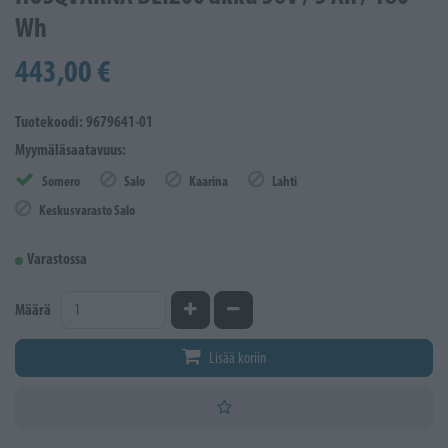
Wh
443,00 €
Tuotekoodi: 9679641-01
Myymäläsaatavuus:
Somero
Salo
Kaarina
Lahti
Keskusvarasto Salo
Varastossa
Kasvata määrää
Vähennä määrää
Määrä
Lisää koriin