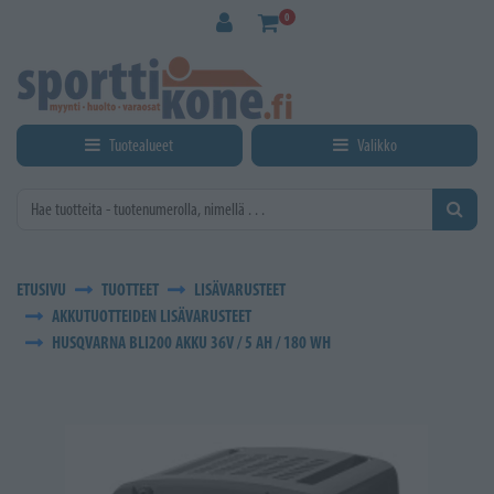
Siirry pääsisältöön
0
Tuotealueet
Valikko
ETUSIVU
TUOTTEET
LISÄVARUSTEET
AKKUTUOTTEIDEN LISÄVARUSTEET
HUSQVARNA BLI200 AKKU 36V / 5 AH / 180 WH