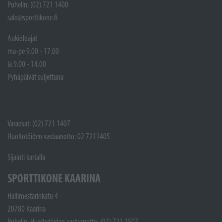
Puhelin: (02) 721 1400
salo@sporttikone.fi
Aukioloajat
ma-pe 9.00 - 17.00
la 9.00 - 14.00
Pyhäpäivät suljettuna
Varaosat: (02) 721 1407
Huoltotöiden vastaanotto: 02 7211405
Sijainti kartalla
SPORTTIKONE KAARINA
Hallimestarinkatu 4
20780 Kaarina
Puhelin: Huoltotöiden vastaanotto: (02) 721 1507