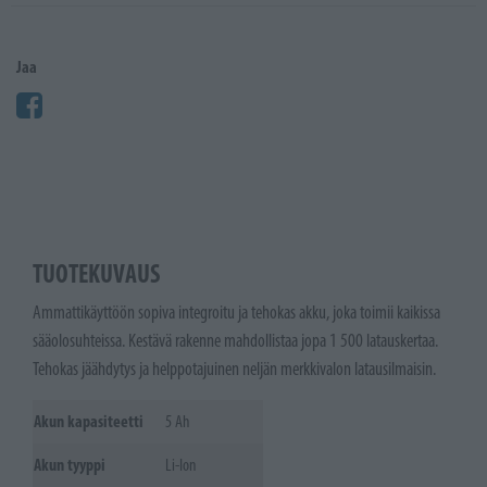
Jaa
TUOTEKUVAUS
Ammattikäyttöön sopiva integroitu ja tehokas akku, joka toimii kaikissa
sääolosuhteissa. Kestävä rakenne mahdollistaa jopa 1 500 latauskertaa.
Tehokas jäähdytys ja helppotajuinen neljän merkkivalon latausilmaisin.
Akun kapasiteetti
5 Ah
Akun tyyppi
Li-Ion