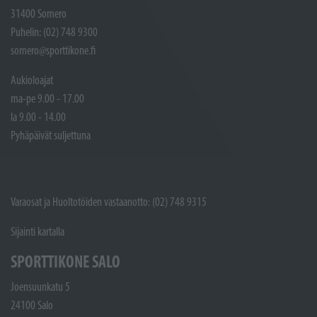
31400 Somero
Puhelin: (02) 748 9300
somero@sporttikone.fi
Aukioloajat
ma-pe 9.00 - 17.00
la 9.00 - 14.00
Pyhäpäivät suljettuna
Varaosat ja Huoltotöiden vastaanotto: (02) 748 9315
Sijainti kartalla
SPORTTIKONE SALO
Joensuunkatu 5
24100 Salo