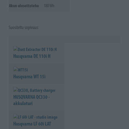
Akun ulosottoteho
180 Wh
Suositeltu sopivuus:
Husqvarna DE 110i H
Husqvarna WT 15i
HUSQVARNA QC330 -
akkulaturi
Husqvarna LF 60i LAT