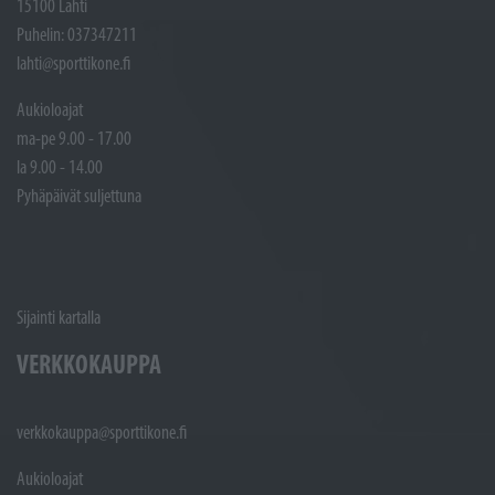
15100 Lahti
Puhelin: 037347211
lahti@sporttikone.fi
Aukioloajat
ma-pe 9.00 - 17.00
la 9.00 - 14.00
Pyhäpäivät suljettuna
Sijainti kartalla
VERKKOKAUPPA
verkkokauppa@sporttikone.fi
Aukioloajat