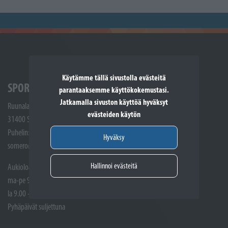
Käytämme tällä sivustolla evästeitä
SPORTTIKONE SOMERO
parantaaksemme käyttökokemustasi.
Jatkamalla sivuston käyttöä hyväksyt
Ruunalantie 5
evästeiden käytön
31400 Somero
Puhelin: (02) 748 9300
Hyväksy
somero@sporttikone.fi
Hallinnoi evästeitä
Aukioloajat
ma-pe 9.00 - 17.00
la 9.00 - 14.00
Pyhäpäivät suljettuna