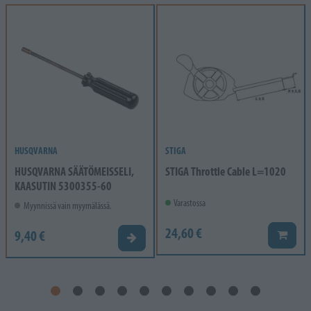
HUSQVARNA
STIGA
HUSQVARNA SÄÄTÖMEISSELI,
STIGA Throttle Cable L=1020
KAASUTIN 5300355-60
Varastossa
Myynnissä vain myymälässä.
24,60 €
9,40 €
Lisää k
Valitse vaihtoehto