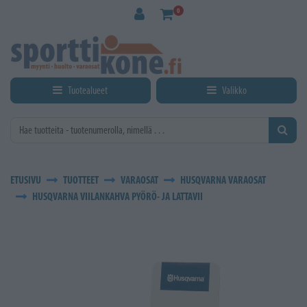
Siirry pääsisältöön
0
Tuotealueet
Valikko
ETUSIVU
TUOTTEET
VARAOSAT
HUSQVARNA VARAOSAT
HUSQVARNA VIILANKAHVA PYÖRÖ- JA LATTAVII