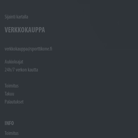
Sijainti kartalla
VERKKOKAUPPA
verkkokauppa@sporttikone.fi
Aukioloajat
24h/7 verkon kautta
Toimitus
Takuu
Palautukset
INFO
Toimitus