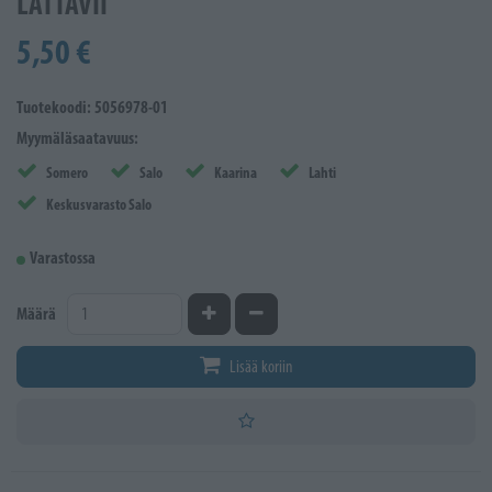
LATTAVII
5,50 €
Tuotekoodi: 5056978-01
Myymäläsaatavuus:
Somero
Salo
Kaarina
Lahti
Keskusvarasto Salo
Varastossa
Kasvata määrää
Vähennä määrää
Määrä
Lisää koriin