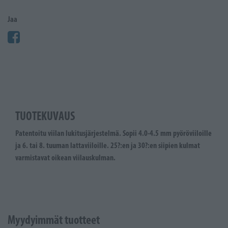
Jaa
TUOTEKUVAUS
Patentoitu viilan lukitusjärjestelmä. Sopii 4.0-4.5 mm pyöröviiloille
ja 6. tai 8. tuuman lattaviiloille. 25?:en ja 30?:en siipien kulmat
varmistavat oikean viilauskulman.
Myydyimmät tuotteet