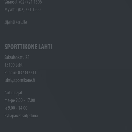
Varaosat: (02) 721 1506
Myynti : (02) 721 1500
Sijainti kartalla
SPORTTIKONE LAHTI
Saksalankatu 28
15100 Lahti
Puhelin: 037347211
lahti@sporttikone.fi
Aukioloajat
ma-pe 9.00 - 17.00
la 9.00 - 14.00
Pyhäpäivät suljettuna