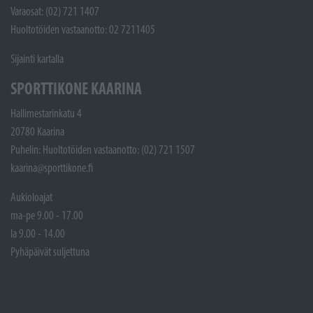
Varaosat: (02) 721 1407
Huoltotöiden vastaanotto: 02 7211405
Sijainti kartalla
SPORTTIKONE KAARINA
Hallimestarinkatu 4
20780 Kaarina
Puhelin: Huoltotöiden vastaanotto: (02) 721 1507
kaarina@sporttikone.fi
Aukioloajat
ma-pe 9.00 - 17.00
la 9.00 - 14.00
Pyhäpäivät suljettuna