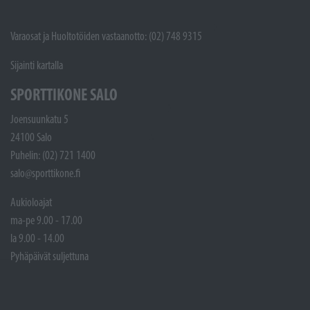
Varaosat ja Huoltotöiden vastaanotto: (02) 748 9315
Sijainti kartalla
SPORTTIKONE SALO
Joensuunkatu 5
24100 Salo
Puhelin: (02) 721 1400
salo@sporttikone.fi
Aukioloajat
ma-pe 9.00 - 17.00
la 9.00 - 14.00
Pyhäpäivät suljettuna