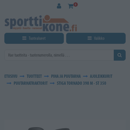
Siirry pääsisältöön
0
Tuotealueet
Valikko
ETUSIVU
TUOTTEET
PIHA JA PUUTARHA
AJOLEIKKURIT
PUUTARHATRAKTORIT
STIGA TORNADO 398 M - ST 350