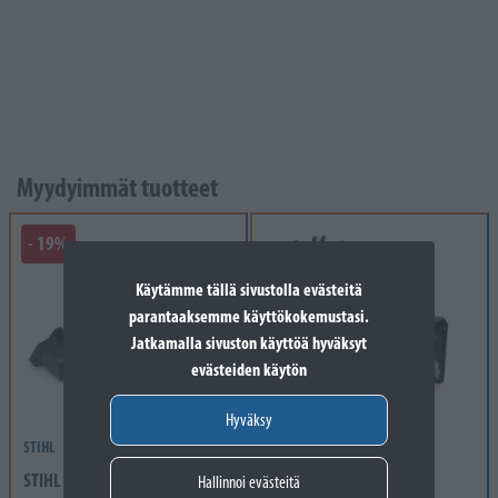
Myydyimmät tuotteet
- 19%
Käytämme tällä sivustolla evästeitä
parantaaksemme käyttökokemustasi.
Jatkamalla sivuston käyttöä hyväksyt
evästeiden käytön
Hyväksy
STIHL
STIGA
STIHL GTA 26 SET
STIGA ST 4262 P WS 210
Hallinnoi evästeitä