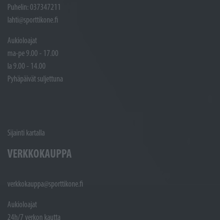
Puhelin: 037347211
lahti@sporttikone.fi
Aukioloajat
ma-pe 9.00 - 17.00
la 9.00 - 14.00
Pyhäpäivät suljettuna
Sijainti kartalla
VERKKOKAUPPA
verkkokauppa@sporttikone.fi
Aukioloajat
24h/7 verkon kautta