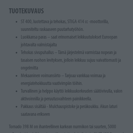
TUOTEKUVAUS
ST 400, luotettava ja tehokas, STIGA 414 cc -moottorilla,
suunniteltu raskaaseen puutarhatyöhön.
Luokkansa paras – saat erinomaiset leikkuutulokset Euroopan
johtavalta valmistajalta
Tehokas sivupuhallus – Tämä järjestelmä varmistaa nopean ja
tasaisen ruohon levityksen, jolloin leikkuu sujuu vaivattomasti ja
ongelmitta
Mekaaninen voimansiirto – Tarjoaa vankkaa voimaa ja
energiatehokkuutta vaativimpiin töihin.
Turvallinen ja helppo käyttö leikkuukorkeuden säätövivulla, valon
aktivoinnilla ja peruutusvaihteen painikkeella.
Pakkaus sisältää - Mulchauspistoke ja peräkoukku. Akun laturi
saatavana erikseen
Tornado 398 M on ihanteellinen karkean nurmikon tai suurten, 5000