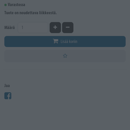
Varastossa
Tuote on noudettava liikkeestä.
Kasvata määrää
Vähennä määrää
Määrä
Lisää koriin
Jaa