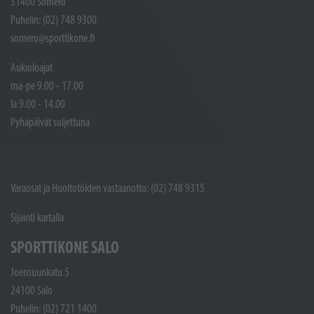
31400 Somero
Puhelin: (02) 748 9300
somero@sporttikone.fi
Aukioloajat
ma-pe 9.00 - 17.00
la 9.00 - 14.00
Pyhäpäivät suljettuna
Varaosat ja Huoltotöiden vastaanotto: (02) 748 9315
Sijainti kartalla
SPORTTIKONE SALO
Joensuunkatu 5
24100 Salo
Puhelin: (02) 721 1400