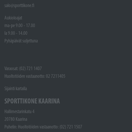
salo@sporttikone.fi
Aukioloajat
ma-pe 9.00 - 17.00
la 9.00 - 14.00
Pyhäpäivät suljettuna
Varaosat: (02) 721 1407
Huoltotöiden vastaanotto: 02 7211405
Sijainti kartalla
SPORTTIKONE KAARINA
Hallimestarinkatu 4
20780 Kaarina
Puhelin: Huoltotöiden vastaanotto: (02) 721 1507