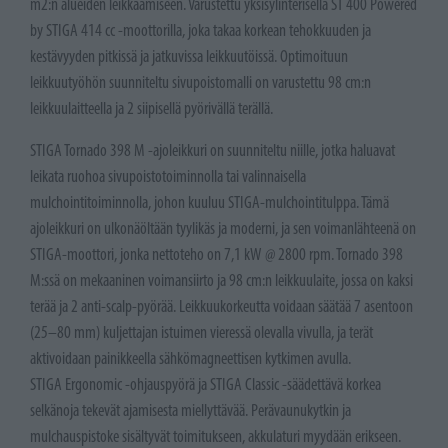
m2:n alueiden leikkaamiseen. Varustettu yksisylinterisellä ST 400 Powered
by STIGA 414 cc -moottorilla, joka takaa korkean tehokkuuden ja
kestävyyden pitkissä ja jatkuvissa leikkuutöissä. Optimoituun
leikkuutyöhön suunniteltu sivupoistomalli on varustettu 98 cm:n
leikkuulaitteella ja 2 siipisellä pyörivällä terällä.
STIGA Tornado 398 M -ajoleikkuri on suunniteltu niille, jotka haluavat
leikata ruohoa sivupoistotoiminnolla tai valinnaisella
mulchointitoiminnolla, johon kuuluu STIGA-mulchointitulppa. Tämä
ajoleikkuri on ulkonäöltään tyylikäs ja moderni, ja sen voimanlähteenä on
STIGA-moottori, jonka nettoteho on 7,1 kW @ 2800 rpm. Tornado 398
M:ssä on mekaaninen voimansiirto ja 98 cm:n leikkuulaite, jossa on kaksi
terää ja 2 anti-scalp-pyörää. Leikkuukorkeutta voidaan säätää 7 asentoon
(25–80 mm) kuljettajan istuimen vieressä olevalla vivulla, ja terät
aktivoidaan painikkeella sähkömagneettisen kytkimen avulla.
STIGA Ergonomic -ohjauspyörä ja STIGA Classic -säädettävä korkea
selkänoja tekevät ajamisesta miellyttävää. Perävaunukytkin ja
mulchauspistoke sisältyvät toimitukseen, akkulaturi myydään erikseen.