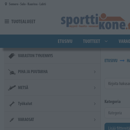
Siirry pääsisältöön
Somero - Salo - Kaarina - Lahti
TUOTEALUEET
ETUSIVU
TUOTTEET
VARAO
VARASTON TYHJENNYS
ETUSIVU
H
PIHA JA PUUTARHA
Kirjoita hakusa
METSÄ
Kategoria
Työkalut
VARAOSAT
Lisää filttereit