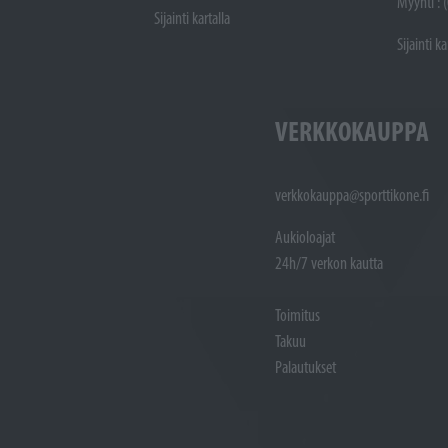
Myynti : 
Sijainti kartalla
Sijainti ka
VERKKOKAUPPA
verkkokauppa@sporttikone.fi
Aukioloajat
24h/7 verkon kautta
Toimitus
Takuu
Palautukset