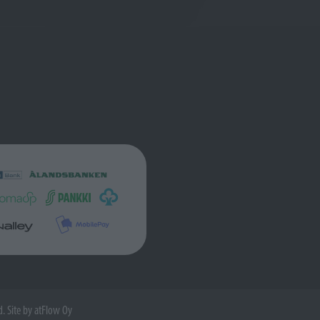
d. Site by
atFlow Oy