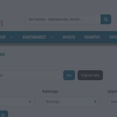
SAT
VAIHTOKONEET
HUOLTO
RAHOITUS
UUTI
AKU
na
Hae
Tyhjennä haku
Valmistaja
Järjes
ä