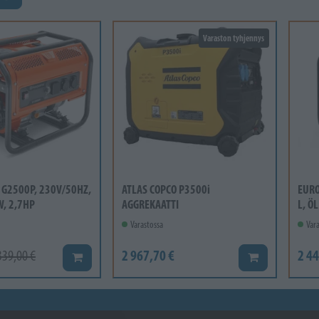
Varaston tyhjennys
G2500P, 230V/50HZ,
ATLAS COPCO P3500i
EURO
, 2,7HP
AGGREKAATTI
L, Ö
Varastossa
Vara
2 967,70 €
2 44
339,00 €
Lisää koriin
Lisää koriin