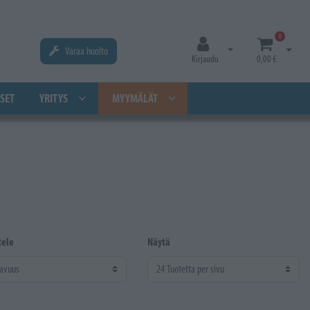
0
Varaa huolto
Avaa kirjautuminen
Avaa os
Kirjaudu
0,00 €
SET
YRITYS
MYYMÄLÄT
tele
Näytä