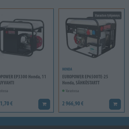
Varaston tyhjennys
HONDA
POWER EP3300 Honda, 11
EUROPOWER EP6500TE-25
LJYVAHTI
Honda, SÄHKÖSTARTT
stossa
Varastossa
1,70 €
2 966,90 €
Lisää koriin
Lisää ko