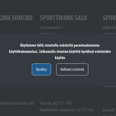
KONE SOMERO
SPORTTIKONE SALO
SPOR
Joensuunkatu 5
Hallimest
24100 Salo
20780 Ka
48 9300
Puhelin: (02) 721 1400
Puhelin: 
Käytämme tällä sivustolla evästeitä parantaaksemme
one.fi
salo@sporttikone.fi
1507
käyttökokemustasi. Jatkamalla sivuston käyttöä hyväksyt evästeiden
kaarina@s
käytön
Aukioloajat
.00
ma-pe 9.00 - 17.00
Aukioloaj
Hyväksy
Hallinnoi evästeitä
la 9.00 - 14.00
ma-pe 9.
ttuna
Pyhäpäivät suljettuna
la 9.00 -
Pyhäpäivä
totöiden vastaanotto: (02)
Varaosat: (02) 721 1407
Huoltotöiden vastaanotto: 02 7211405
Varaosat: