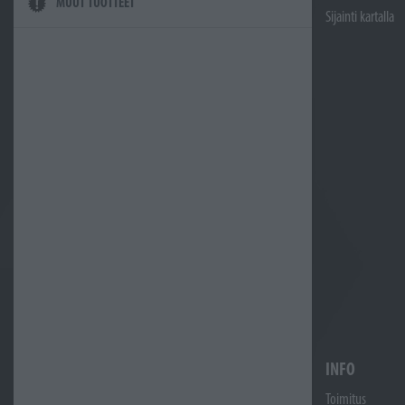
MUUT TUOTTEET
Sijainti kartalla
INFO
Toimitus