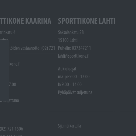
TTIKONE KAARINA
SPORTTIKONE LAHTI
arinkatu 4
Saksalankatu 28
arina
15100 Lahti
Huoltotöiden vastaanotto: (02) 721
Puhelin: 037347211
lahti@sporttikone.fi
porttikone.fi
Aukioloajat
at
ma-pe 9.00 - 17.00
00 - 17.00
la 9.00 - 14.00
 14.00
Pyhäpäivät suljettuna
t suljettuna
Sijainti kartalla
 (02) 721 1506