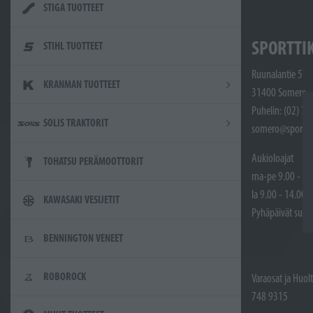
STIGA TUOTTEET
SPORTTI
STIHL TUOTTEET
Ruunalantie 5
KRANMAN TUOTTEET
31400 Somero
Puhelin: (02) 7
SOLIS TRAKTORIT
somero@sporttik
Aukioloajat
TOHATSU PERÄMOOTTORIT
ma-pe 9.00 - 17
la 9.00 - 14.00
KAWASAKI VESIJETIT
Pyhäpäivät sulje
BENNINGTON VENEET
ROBOROCK
Varaosat ja Huol
748 9315