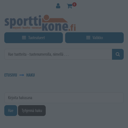
Siirry pääsisältöön
0
Tuotealueet
Valikko
ETUSIVU
HAKU
Kirjoita hakusana
Hae
Tyhjennä haku