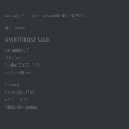
Varaosat ja Huoltotöiden vastaanotto: (02) 748 9315
Sijainti kartalla
SPORTTIKONE SALO
Joensuunkatu 5
24100 Salo
Puhelin: (02) 721 1400
salo@sporttikone.fi
Aukioloajat
ma-pe 9.00 - 17.00
la 9.00 - 14.00
Pyhäpäivät suljettuna