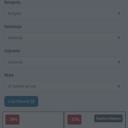
Kategoria
Valmistaja
Järjestele
Näytä
Lisää filttereitä
- 19%
- 31%
Varaston tyhjennys