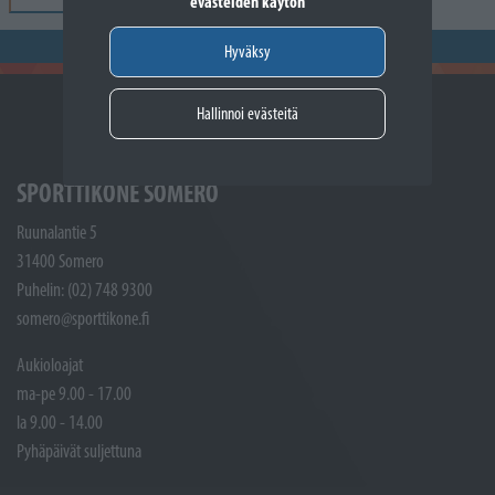
evästeiden käytön
Hyväksy
Hallinnoi evästeitä
SPORTTIKONE SOMERO
Ruunalantie 5
31400 Somero
Puhelin: (02) 748 9300
somero@sporttikone.fi
Aukioloajat
ma-pe 9.00 - 17.00
la 9.00 - 14.00
Pyhäpäivät suljettuna