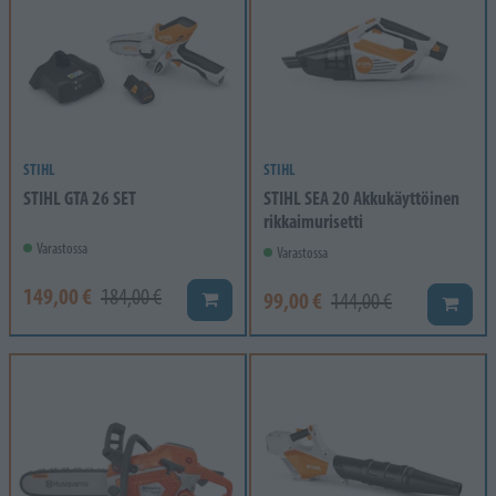
STIHL
STIHL
STIHL GTA 26 SET
STIHL SEA 20 Akkukäyttöinen
rikkaimurisetti
Varastossa
Varastossa
149,00 €
184,00 €
99,00 €
Lisää koriin
144,00 €
Lisää k