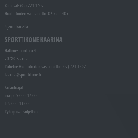
Varaosat: (02) 721 1407
Huoltotöiden vastaanotto: 02 7211405
Sijainti kartalla
SPORTTIKONE KAARINA
Hallimestarinkatu 4
20780 Kaarina
Puhelin: Huoltotöiden vastaanotto: (02) 721 1507
kaarina@sporttikone.fi
Aukioloajat
ma-pe 9.00 - 17.00
la 9.00 - 14.00
Pyhäpäivät suljettuna