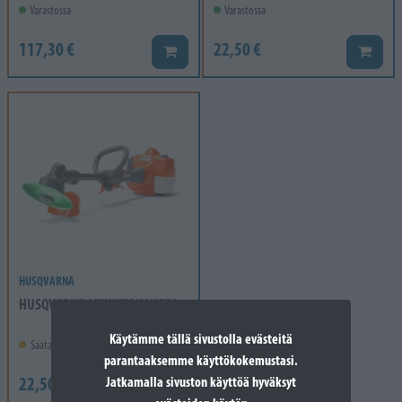
Varastossa
Varastossa
117,30 €
22,50 €
Lisää koriin
Lisää k
HUSQVARNA
HUSQVARNA LEIKKITRIMMERI
Käytämme tällä sivustolla evästeitä
Saatavilla, ei varastossa
parantaaksemme käyttökokemustasi.
22,50 €
Jatkamalla sivuston käyttöä hyväksyt
Lisää koriin