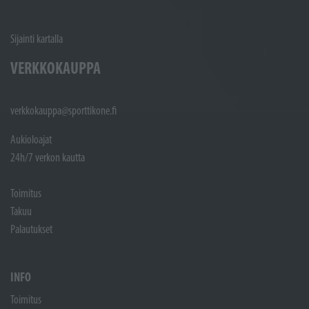
Sijainti kartalla
VERKKOKAUPPA
verkkokauppa@sporttikone.fi
Aukioloajat
24h/7 verkon kautta
Toimitus
Takuu
Palautukset
INFO
Toimitus