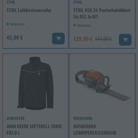
STIHL
STIHL
STIHL Leikkiraivaussaha
STIHL HSA 26 Puutarhaleikkuri
Sis AS2 Ja Al1
Varastossa
Varastossa
45,00 €
129,00 €
Lisää koriin
144,00 €
Lisää k
JOHN DEERE
HUSQVARNA
JOHN DEERE SOFTSHELL-TAKKI
HUSQVARNA
FIELD L
LEIKKIPENSASLEIKKURI