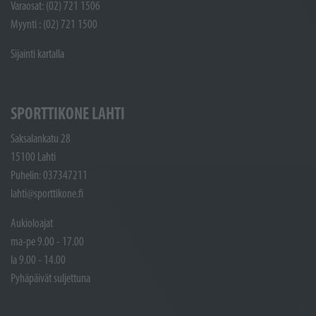
Varaosat: (02) 721 1506
Myynti : (02) 721 1500
Sijainti kartalla
SPORTTIKONE LAHTI
Saksalankatu 28
15100 Lahti
Puhelin: 037347211
lahti@sporttikone.fi
Aukioloajat
ma-pe 9.00 - 17.00
la 9.00 - 14.00
Pyhäpäivät suljettuna