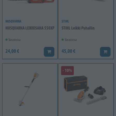
HUSQVARNA
STIHL
HUSQVARNA LEIKKISAHA 550XP
STIHL Leikki Puhallin
Varastossa
Varastossa
24,00 €
45,00 €
Lisää koriin
Lisää k
- 10%