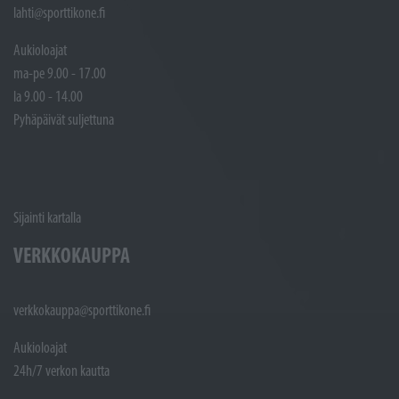
lahti@sporttikone.fi
Aukioloajat
ma-pe 9.00 - 17.00
la 9.00 - 14.00
Pyhäpäivät suljettuna
Sijainti kartalla
VERKKOKAUPPA
verkkokauppa@sporttikone.fi
Aukioloajat
24h/7 verkon kautta