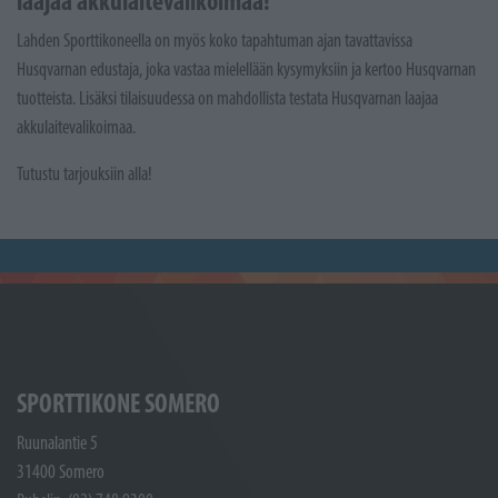
laajaa akkulaitevalikoimaa!
Lahden Sporttikoneella on myös koko tapahtuman ajan tavattavissa
Husqvarnan edustaja, joka vastaa mielellään kysymyksiin ja kertoo Husqvarnan
tuotteista. Lisäksi tilaisuudessa on mahdollista testata Husqvarnan laajaa
akkulaitevalikoimaa.
Tutustu tarjouksiin alla!
SPORTTIKONE SOMERO
Ruunalantie 5
31400 Somero