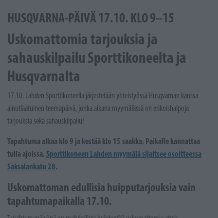
HUSQVARNA-PÄIVÄ 17.10. KLO 9–15
Uskomattomia tarjouksia ja
sahauskilpailu Sporttikoneelta ja
Husqvarnalta
17.10. Lahden Sporttikoneella järjestetään yhteistyössä Husqvarnan kanssa
ainutlaatuinen teemapäivä, jonka aikana myymälässä on erikoishalpoja
tarjouksia sekä sahauskilpailu!
Tapahtuma alkaa klo 9 ja kestää klo 15 saakka. Paikalle kannattaa
tulla ajoissa.
Sporttikoneen Lahden myymälä sijaitsee osoitteessa
Saksalankatu 28.
Uskomattoman edullisia huipputarjouksia vain
tapahtumapaikalla 17.10.
Tapahtumapäivänä on mahdollista hyödyntää uskomattomia etuja –