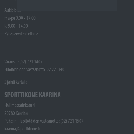
Aukioloajat
ma-pe 9.00 - 17.00
la 9.00 - 14.00
Pyhäpäivät suljettuna
Varaosat: (02) 721 1407
Huoltotöiden vastaanotto: 02 7211405
Sijainti kartalla
SPORTTIKONE KAARINA
Hallimestarinkatu 4
20780 Kaarina
Puhelin: Huoltotöiden vastaanotto: (02) 721 1507
kaarina@sporttikone.fi