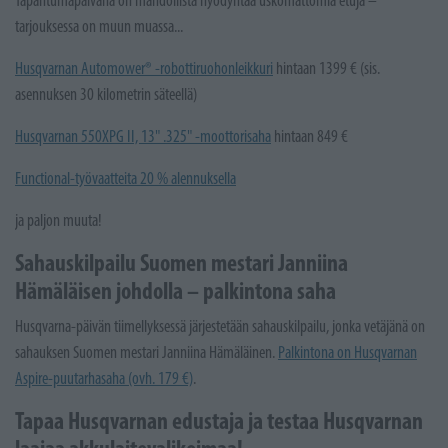
tarjouksessa on muun muassa...
Husqvarnan Automower® -robottiruohonleikkuri
hintaan 1399 € (sis.
asennuksen 30 kilometrin säteellä)
Husqvarnan 550XPG II, 13" .325" -moottorisaha
hintaan 849 €
Functional-työvaatteita 20 % alennuksella
ja paljon muuta!
Sahauskilpailu Suomen mestari Janniina
Hämäläisen johdolla – palkintona saha
Husqvarna-päivän tiimellyksessä järjestetään sahauskilpailu, jonka vetäjänä on
sahauksen Suomen mestari Janniina Hämäläinen.
Palkintona on Husqvarnan
Aspire-puutarhasaha (ovh. 179 €)
.
Tapaa Husqvarnan edustaja ja testaa Husqvarnan