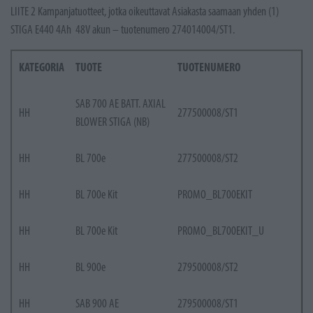
LIITE 2 Kampanjatuotteet, jotka oikeuttavat Asiakasta saamaan yhden (1)
STIGA E440 4Ah 48V akun – tuotenumero 274014004/ST1.
KATEGORIA
TUOTE
TUOTENUMERO
SAB 700 AE BATT. AXIAL
HH
277500008/ST1
BLOWER STIGA (NB)
HH
BL 700e
277500008/ST2
HH
BL 700e Kit
PROMO_BL700EKIT
HH
BL 700e Kit
PROMO_BL700EKIT_U
HH
BL 900e
279500008/ST2
HH
SAB 900 AE
279500008/ST1