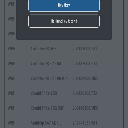
WBH
Combi 340e Kit (UK)
294386068/UKS
Hyväksy
WBH
Combi 344e Kit
294426068/ST2
Hallinnoi evästeitä
WBH
Combi 344e Kit (UK)
294426068/UKS
WBH
Collector 48 AE Kit
2L0481008/ST1
WBH
Collector 48 S AE Kit
2L0482008/ST1
WBH
Collector 48 S AE Kit (UK)
2L0482008/UKS
WBH
Combi 548e S Kit
2L0486208/ST2
WBH
Combi 548e S Kit (UK)
2L0486208/UKS
WBH
Multiclip 547 AE Kit
298471058/ST1