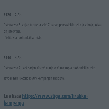
E420 – 2 Ah
Ostettaessa 5-sarjan tuotteita sekä 7-sarjan pensasleikkureita ja sahoja, joissa
on jatkovarsi.
- Valituista ruohonleikkureista.
E440 – 4 Ah
Ostettaessa 7- ja 9-sarjan käsityökaluja sekä useimpia ruohonleikkureita.
Täydellinen luettelo löytyy kampanjan ehdoista.
Lue lisää
https://www.stiga.com/fi/akku-
kampanja