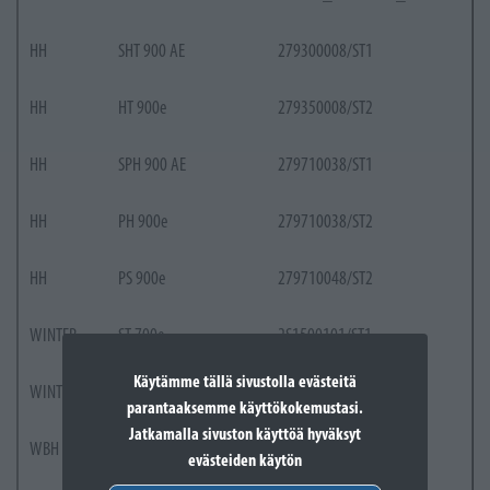
HH
SHT 900 AE
279300008/ST1
HH
HT 900e
279350008/ST2
HH
SPH 900 AE
279710038/ST1
HH
PH 900e
279710038/ST2
HH
PS 900e
279710048/ST2
WINTER
ST 700e
2S1500101/ST1
Käytämme tällä sivustolla evästeitä
WINTER
ST 700e Kit
2S1500108/ST1
parantaaksemme käyttökokemustasi.
Jatkamalla sivuston käyttöä hyväksyt
WBH
Combi 340e Kit
294386068/ST2
evästeiden käytön