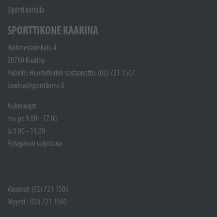
Sijainti kartalla
SPORTTIKONE KAARINA
Hallimestarinkatu 4
20780 Kaarina
Puhelin: Huoltotöiden vastaanotto: (02) 721 1507
kaarina@sporttikone.fi
Aukioloajat
ma-pe 9.00 - 17.00
la 9.00 - 14.00
Pyhäpäivät suljettuna
Varaosat: (02) 721 1506
Myynti : (02) 721 1500