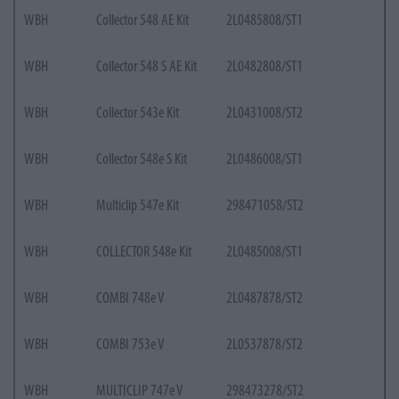
WBH
Collector 548 AE Kit
2L0485808/ST1
WBH
Collector 548 S AE Kit
2L0482808/ST1
WBH
Collector 543e Kit
2L0431008/ST2
WBH
Collector 548e S Kit
2L0486008/ST1
WBH
Multiclip 547e Kit
298471058/ST2
WBH
COLLECTOR 548e Kit
2L0485008/ST1
WBH
COMBI 748e V
2L0487878/ST2
WBH
COMBI 753e V
2L0537878/ST2
WBH
MULTICLIP 747e V
298473278/ST2