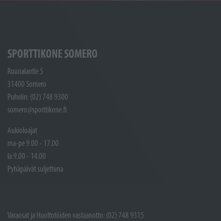
SPORTTIKONE SOMERO
Ruunalantie 5
31400 Somero
Puhelin: (02) 748 9300
somero@sporttikone.fi
Aukioloajat
ma-pe 9.00 - 17.00
la 9.00 - 14.00
Pyhäpäivät suljettuna
Varaosat ja Huoltotöiden vastaanotto: (02) 748 9315