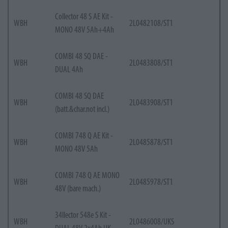
Collector 48 S AE Kit -
WBH
2L0482108/ST1
MONO 48V 5Ah+4Ah
COMBI 48 SQ DAE -
WBH
2L0483808/ST1
DUAL 4Ah
COMBI 48 SQ DAE
WBH
2L0483908/ST1
(batt.&char.not incl.)
COMBI 748 Q AE Kit -
WBH
2L0485878/ST1
MONO 48V 5Ah
COMBI 748 Q AE MONO
WBH
2L0485978/ST1
48V (bare mach.)
34llector 548e S Kit -
WBH
2L0486008/UKS
DUAL 48V 2x4Ah UK