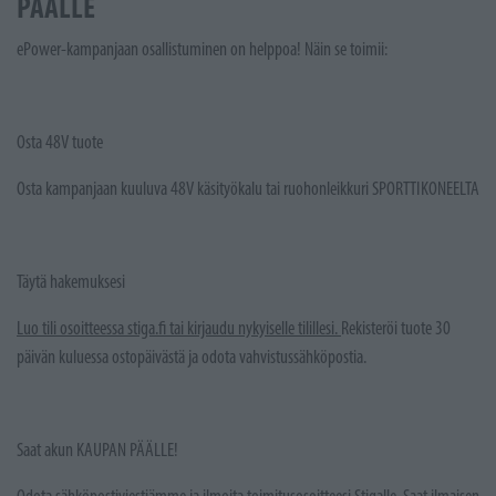
PÄÄLLE
ePower-kampanjaan osallistuminen on helppoa! Näin se toimii:
Osta 48V tuote
Osta kampanjaan kuuluva 48V käsityökalu tai ruohonleikkuri SPORTTIKONEELTA
Täytä hakemuksesi
Luo tili osoitteessa stiga.fi tai kirjaudu nykyiselle tilillesi.
Rekisteröi tuote 30
päivän kuluessa ostopäivästä ja odota vahvistussähköpostia.
Saat akun KAUPAN PÄÄLLE!
Odota sähköpostiviestiämme ja ilmoita toimitusosoitteesi Stigalle. Saat ilmaisen