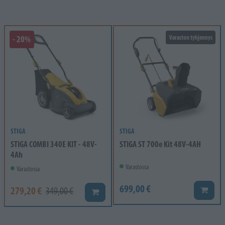
- 20%
Varaston tyhjennys
STIGA
STIGA
STIGA COMBI 340E KIT - 48V-
STIGA ST 700e Kit 48V-4AH
4Ah
Varastossa
Varastossa
699,00 €
279,20 €
349,00 €
Lisää k
Lisää koriin