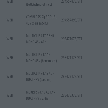
WBH
294557878/ST1
(batt.&char.not incl.)
COMBI 955 SQ AE DUAL
WBH
294557898/ST1
48V (bare mach.)
MULTICLIP 747 AE Kit -
WBH
298471078/ST1
MONO 48V 4Ah
MULTICLIP 747 AE
WBH
298471178/ST1
MONO 48V (bare mach.)
MULTICLIP 747 S AE -
WBH
298473178/ST1
DUAL 48V (bare m.)
Multiclip 747 S AE Kit -
WBH
298473378/ST1
DUAL 48V 2 x 4A