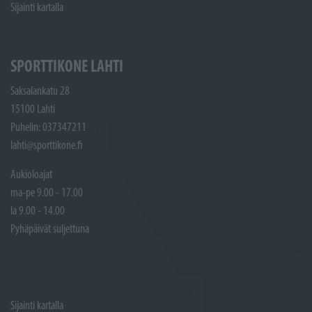
Sijainti kartalla
SPORTTIKONE LAHTI
Saksalankatu 28
15100 Lahti
Puhelin: 037347211
lahti@sporttikone.fi
Aukioloajat
ma-pe 9.00 - 17.00
la 9.00 - 14.00
Pyhäpäivät suljettuna
Sijainti kartalla