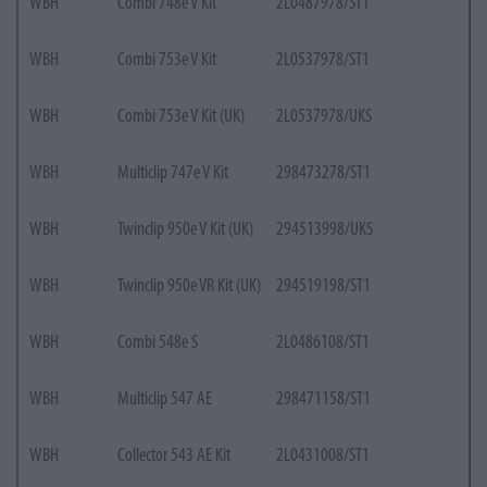
WBH
Combi 748e V Kit
2L0487978/ST1
WBH
Combi 753e V Kit
2L0537978/ST1
WBH
Combi 753e V Kit (UK)
2L0537978/UKS
WBH
Multiclip 747e V Kit
298473278/ST1
WBH
Twinclip 950e V Kit (UK)
294513998/UKS
WBH
Twinclip 950e VR Kit (UK)
294519198/ST1
WBH
Combi 548e S
2L0486108/ST1
WBH
Multiclip 547 AE
298471158/ST1
WBH
Collector 543 AE Kit
2L0431008/ST1