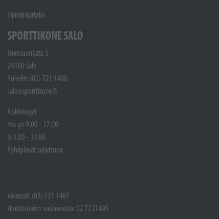
Sijainti kartalla
SPORTTIKONE SALO
Joensuunkatu 5
24100 Salo
Puhelin: (02) 721 1400
salo@sporttikone.fi
Aukioloajat
ma-pe 9.00 - 17.00
la 9.00 - 14.00
Pyhäpäivät suljettuna
Varaosat: (02) 721 1407
Huoltotöiden vastaanotto: 02 7211405