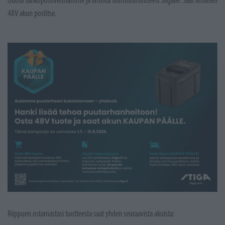
48V akun postitse.
Riippuen ostamastasi tuotteesta saat yhden seuraavista akuista: