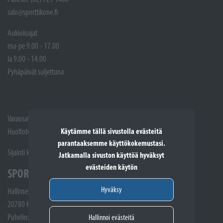
salo@sporttikone.fi
Aukioloajat
ma-pe 9.00 - 17.00
la 9.00 - 14.00
Pyhäpäivät suljettuna
Varaosat: (02) 721 1407
Käytämme tällä sivustolla evästeitä
Huoltotöiden vastaanotto: 02 7211405
parantaaksemme käyttökokemustasi.
Sijainti kartalla
Jatkamalla sivuston käyttöä hyväksyt
evästeiden käytön
SPORTTIKONE KAARINA
Hyväksy
Hallimestarinkatu 4
20780 Kaarina
Puhelin: Huoltotöiden vastaanotto: (02) 721 1507
Hallinnoi evästeitä