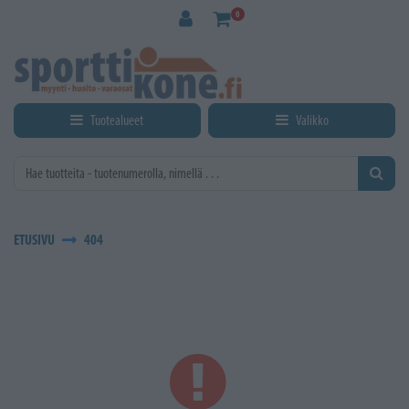
Siirry pääsisältöön
0
Tuotealueet
Valikko
ETUSIVU
404