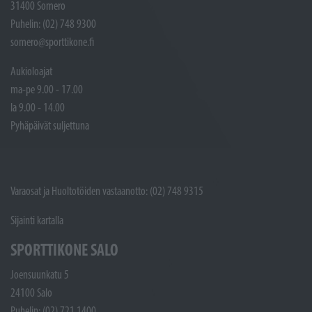
31400 Somero
Puhelin: (02) 748 9300
somero@sporttikone.fi
Aukioloajat
ma-pe 9.00 - 17.00
la 9.00 - 14.00
Pyhäpäivät suljettuna
Varaosat ja Huoltotöiden vastaanotto: (02) 748 9315
Sijainti kartalla
SPORTTIKONE SALO
Joensuunkatu 5
24100 Salo
Puhelin: (02) 721 1400