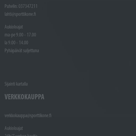
Puhelin: 037347211
lahti@sporttikone.fi
Aukioloajat
ma-pe 9.00 - 17.00
la 9.00 - 14.00
Pyhäpäivät suljettuna
Sijainti kartalla
VERKKOKAUPPA
verkkokauppa@sporttikone.fi
Aukioloajat
24h/7 verkon kautta