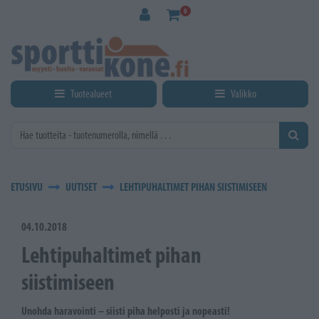
Siirry pääsisältöön
0
Tuotealueet
Valikko
ETUSIVU
UUTISET
LEHTIPUHALTIMET PIHAN SIISTIMISEEN
04.10.2018
Lehtipuhaltimet pihan
siistimiseen
Unohda haravointi – siisti piha helposti ja nopeasti!