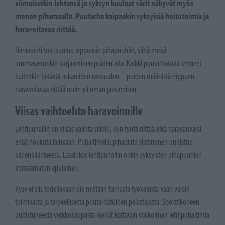
viimeisetkin lehtensä ja syksyn kuulaat värit näkyvät myös
monen pihamaalla. Puutarha kaipaakin syksyisiä hoitotoimia ja
haravoitavaa riittää.
Haravointi toki kuuluu leppoisiin pihapuuhiin, siinä missä
omenasadonkin korjaaminen puiden alta. Kaikki puutarhatöitä tehneet
kuitenkin tietävät askareiden raskauden – puiden määrästä riippuen
haravoitavaa riittää usein yli oman jaksamisen.
Viisas vaihtoehto haravoinnille
Lehtipuhallin on viisas valinta silloin, kun työtä riittää eikä haravanvarsi
enää houkuta lainkaan. Puhaltimella pihapiirin siistiminen onnistuu
kädenkäänteessä. Laadukas lehtipuhallin onkin syksyisten pihapuuhien
korvaamaton apulainen.
Kyse ei siis todellakaan ole mistään turhasta työkalusta vaan varsin
toimivasta ja tarpeellisesta puutarhatöiden pelastajasta. Sporttikoneen
uudistuneesta verkkokaupasta löydät kattavan valikoiman lehtipuhaltimia