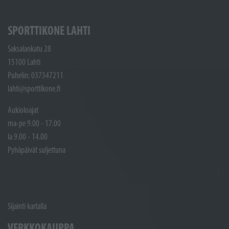
SPORTTIKONE LAHTI
Saksalankatu 28
15100 Lahti
Puhelin: 037347211
lahti@sporttikone.fi
Aukioloajat
ma-pe 9.00 - 17.00
la 9.00 - 14.00
Pyhäpäivät suljettuna
Sijainti kartalla
VERKKOKAUPPA