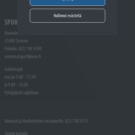
Hallinnoi evästeitä
SPORTTIKONE SOMERO
Ruunalantie 5
31400 Somero
Puhelin: (02) 748 9300
somero@sporttikone.fi
Aukioloajat
ma-pe 9.00 - 17.00
la 9.00 - 14.00
Pyhäpäivät suljettuna
Varaosat ja Huoltotöiden vastaanotto: (02) 748 9315
Sijainti kartalla