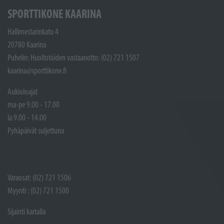
SPORTTIKONE KAARINA
Hallimestarinkatu 4
20780 Kaarina
Puhelin: Huoltotöiden vastaanotto: (02) 721 1507
kaarina@sporttikone.fi
Aukioloajat
ma-pe 9.00 - 17.00
la 9.00 - 14.00
Pyhäpäivät suljettuna
Varaosat: (02) 721 1506
Myynti : (02) 721 1500
Sijainti kartalla