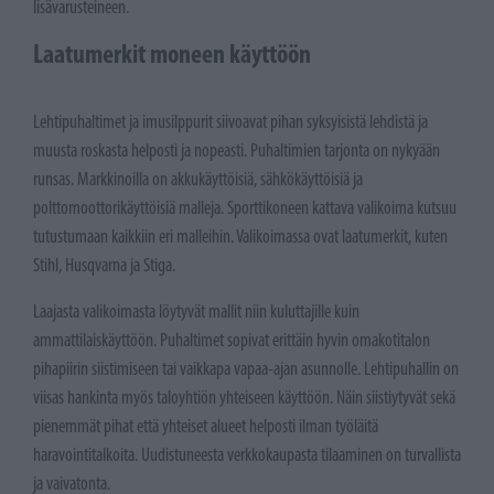
lisävarusteineen.
Laatumerkit moneen käyttöön
Lehtipuhaltimet ja imusilppurit siivoavat pihan syksyisistä lehdistä ja
muusta roskasta helposti ja nopeasti. Puhaltimien tarjonta on nykyään
runsas. Markkinoilla on akkukäyttöisiä, sähkökäyttöisiä ja
polttomoottorikäyttöisiä malleja. Sporttikoneen kattava valikoima kutsuu
tutustumaan kaikkiin eri malleihin. Valikoimassa ovat laatumerkit, kuten
Stihl, Husqvarna ja Stiga.
Laajasta valikoimasta löytyvät mallit niin kuluttajille kuin
ammattilaiskäyttöön. Puhaltimet sopivat erittäin hyvin omakotitalon
pihapiirin siistimiseen tai vaikkapa vapaa-ajan asunnolle. Lehtipuhallin on
viisas hankinta myös taloyhtiön yhteiseen käyttöön. Näin siistiytyvät sekä
pienemmät pihat että yhteiset alueet helposti ilman työläitä
haravointitalkoita. Uudistuneesta verkkokaupasta tilaaminen on turvallista
ja vaivatonta.