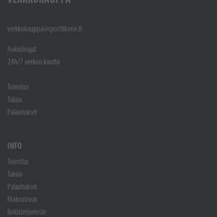
verkkokauppa@sporttikone.fi
Aukioloajat
24h/7 verkon kautta
Toimitus
Takuu
Palautukset
INFO
Toimitus
Takuu
Palautukset
Maksutavat
Rekisteriseloste