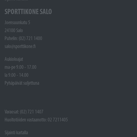
SPORTTIKONE SALO
Joensuunkatu 5
24100 Salo
Puhelin: (02) 721 1400
salo@sporttikone.fi
Aukioloajat
ma-pe 9.00 - 17.00
la 9.00 - 14.00
Pyhäpäivät suljettuna
Varaosat: (02) 721 1407
Huoltotöiden vastaanotto: 02 7211405
Sijainti kartalla