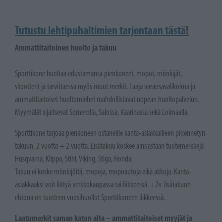
Tutustu lehtipuhaltimien tarjontaan tästä
!
Ammattitaitoinen huolto ja takuu
Sporttikone huoltaa edustamansa pienkoneet, mopot, mönkijät,
skootterit ja tarvittaessa myös muut merkit. Laaja varaosavalikoima ja
ammattitaitoiset huoltomiehet mahdollistavat nopean huoltopalvelun.
Myymälät sijaitsevat Somerolla, Salossa, Kaarinassa sekä Loimaalla.
Sporttikone tarjoaa pienkoneen ostaneille kanta-asiakkailleen pidennetyn
takuun, 2 vuotta + 2 vuotta. Lisätakuu koskee ainoastaan tuotemerkkejä
Husqvarna, Klippo, Stihl, Viking, Stiga, Honda.
Takuu ei koske mönkijöitä, mopoja, mopoautoja eikä akkuja. Kanta-
asiakkaaksi voit liittyä verkkokaupassa tai liikkeessä. +2v-lisätakuun
ehtona on tuotteen vuosihuollot Sporttikoneen liikkeessä.
Laatumerkit saman katon alta – ammattitaitoiset myyjät ja