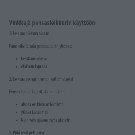
Vinkkejä pensasleikkurin käyttöön
1. Leikkaa oikeaan aikaan
Paras aika leikata pensasaita on yleensä:
kesäkuun alussa
elokuun lopussa
2. Leikkaa pensas hieman kartiomaiseksi
Pensas kannattaa leikata niin, että:
alaosa on hieman leveämpi
yläosa kapeampi
Näin valo pääsee myös alaosiin.
3. Pidä terät puhtaana