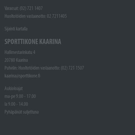
Varaosat: (02) 721 1407
Huoltotöiden vastaanotto: 02 7211405
Sijainti kartalla
SPORTTIKONE KAARINA
Hallimestarinkatu 4
20780 Kaarina
Puhelin: Huoltotöiden vastaanotto: (02) 721 1507
kaarina@sporttikone.fi
Aukioloajat
ma-pe 9.00 - 17.00
la 9.00 - 14.00
Pyhäpäivät suljettuna