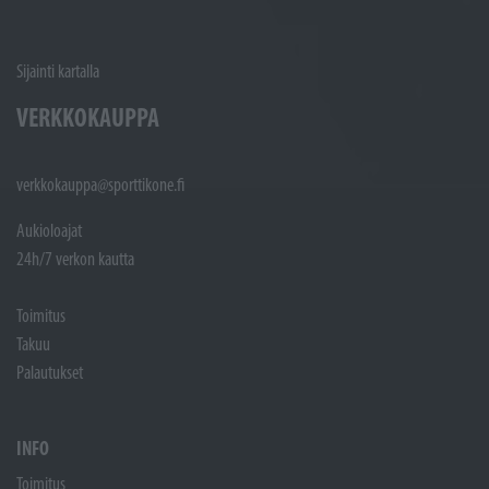
Sijainti kartalla
VERKKOKAUPPA
verkkokauppa@sporttikone.fi
Aukioloajat
24h/7 verkon kautta
Toimitus
Takuu
Palautukset
INFO
Toimitus