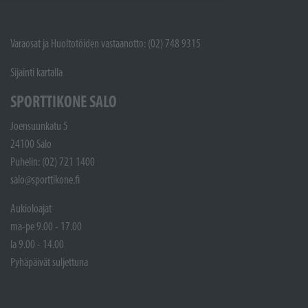
Varaosat ja Huoltotöiden vastaanotto: (02) 748 9315
Sijainti kartalla
SPORTTIKONE SALO
Joensuunkatu 5
24100 Salo
Puhelin: (02) 721 1400
salo@sporttikone.fi
Aukioloajat
ma-pe 9.00 - 17.00
la 9.00 - 14.00
Pyhäpäivät suljettuna