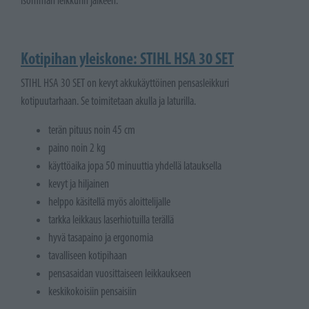
isomman leikkurin jälkeen.
Kotipihan yleiskone: STIHL HSA 30 SET
STIHL HSA 30 SET on kevyt akkukäyttöinen pensasleikkuri
kotipuutarhaan. Se toimitetaan akulla ja laturilla.
terän pituus noin 45 cm
paino noin 2 kg
käyttöaika jopa 50 minuuttia yhdellä latauksella
kevyt ja hiljainen
helppo käsitellä myös aloittelijalle
tarkka leikkaus laserhiotuilla terällä
hyvä tasapaino ja ergonomia
tavalliseen kotipihaan
pensasaidan vuosittaiseen leikkaukseen
keskikokoisiin pensaisiin