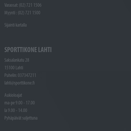
Varaosat: (02) 721 1506
Myynti : (02) 721 1500
Sijainti kartalla
SPORTTIKONE LAHTI
Saksalankatu 28
15100 Lahti
Puhelin: 037347211
lahti@sporttikone.fi
Aukioloajat
ma-pe 9.00 - 17.00
la 9.00 - 14.00
Pyhäpäivät suljettuna