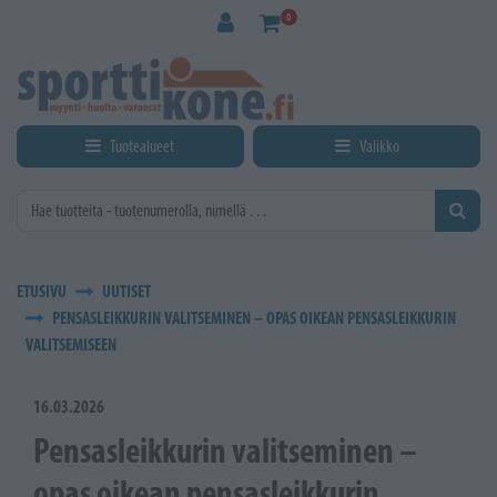
Siirry pääsisältöön
0
Tuotealueet
Valikko
ETUSIVU
UUTISET
PENSASLEIKKURIN VALITSEMINEN – OPAS OIKEAN PENSASLEIKKURIN
VALITSEMISEEN
16.03.2026
Pensasleikkurin valitseminen –
opas oikean pensasleikkurin