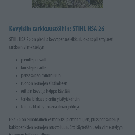
Kevyisiin tarkkuustöihin: STIHL HSA 26
STIHL HSA 26 on pieni ja kevyt pensasleikkuri, joka sopii erityisesti
tarkkaan viimeistelyyn.
pienille pensaille
koristepensaille
pensasaidan muotoiluun
ruohon reunojen siistimiseen
erittäin kevyt ja helppo käyttää
tarkka leikkaus pieniin yksityiskohtiin
toimii akkukäyttöisenä ilman johtoja
HSA 26 on erinomainen esimerkiksi pienten tuijien, puksipensaiden ja
kukkapenkkien reunojen muotoiluun. Sitä käytetään usein viimeistelyyn