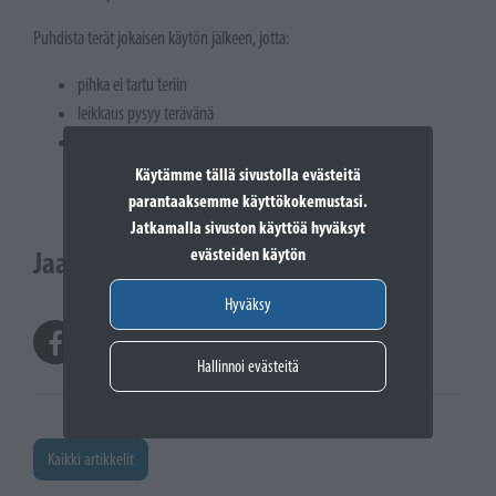
Puhdista terät jokaisen käytön jälkeen, jotta:
pihka ei tartu teriin
leikkaus pysyy terävänä
laite kestää pidempään.
Käytämme tällä sivustolla evästeitä
parantaaksemme käyttökokemustasi.
Jatkamalla sivuston käyttöä hyväksyt
evästeiden käytön
Jaa somessa
Hyväksy
Hallinnoi evästeitä
Kaikki artikkelit