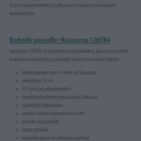
Se on hyvä perusleikkuri, jos pihassa on muutama pensasaita tai
koristepensaita.
Korkeille pensaille: Husqvarna 120iTK4
Husqvarna 120iTK4 on pitkävartinen pensasleikkuri, joka on suunniteltu
korkeiden pensasaitojen ja pensaiden leikkaamiseen ilman tikkaita.
teleskooppivarsi jopa 4 metrin ulottuvuuteen
terän pituus 50 cm
36 V joustava akkujärjestelmä
turvallinen korkeiden pensasaitojen leikkuussa
säädettävä leikkuukulma
tehokas moottori paksummille oksille
korkeille pensasaitoille
isoihin pihoihin
ammattimaiseen tai aktiiviseen käyttöön