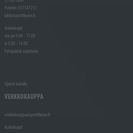
Puhelin: 037347211
lahti@sporttikone.fi
Aukioloajat
ma-pe 9.00 - 17.00
la 9.00 - 14.00
Pyhäpäivät suljettuna
Sijainti kartalla
VERKKOKAUPPA
verkkokauppa@sporttikone.fi
Aukioloajat