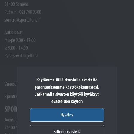
31400 Somero
Puhelin: (02) 748 9300
somero@sporttikone.fi
Aukioloajat
ma-pe 9.00 - 17.00
la 9.00 - 14.00
Pyhäpäivät suljettuna
Käytämme tällä sivustolla evästeitä
Varaosat ja Huoltotöiden vastaanotto: (02) 748 9315
parantaaksemme käyttökokemustasi.
Jatkamalla sivuston käyttöä hyväksyt
Sijainti kartalla
evästeiden käytön
SPORTTIKONE SALO
Hyväksy
Joensuunkatu 5
24100 Salo
Hallinnoi evästeitä