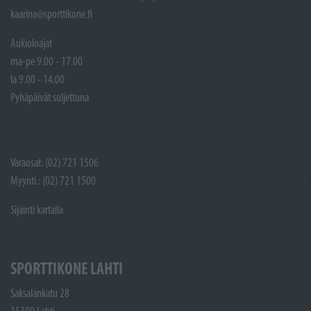
kaarina@sporttikone.fi
Aukioloajat
ma-pe 9.00 - 17.00
la 9.00 - 14.00
Pyhäpäivät suljettuna
Varaosat: (02) 721 1506
Myynti : (02) 721 1500
Sijainti kartalla
SPORTTIKONE LAHTI
Saksalankatu 28
15100 Lahti