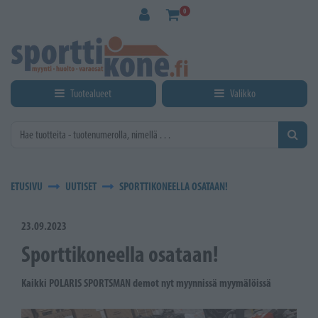
Siirry pääsisältöön
0
Tuotealueet
Valikko
ETUSIVU
UUTISET
SPORTTIKONEELLA OSATAAN!
23.09.2023
Sporttikoneella osataan!
Kaikki POLARIS SPORTSMAN demot nyt myynnissä myymälöissä