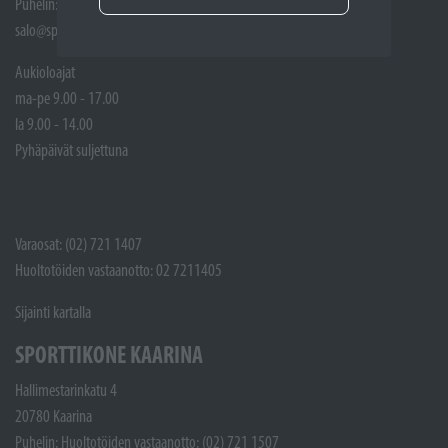
Puhelin: (02) 721 1400
salo@sporttikone.fi
Aukioloajat
ma-pe 9.00 - 17.00
la 9.00 - 14.00
Pyhäpäivät suljettuna
Varaosat: (02) 721 1407
Huoltotöiden vastaanotto: 02 7211405
Sijainti kartalla
SPORTTIKONE KAARINA
Hallimestarinkatu 4
20780 Kaarina
Puhelin: Huoltotöiden vastaanotto: (02) 721 1507