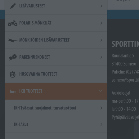
LISÄVARUSTEET
POLARIS MÖNKIJÄT
MÖNKIJÖIDEN LISÄVARUSTEET
SPORTTI
Ruunalantie 5
RAKENNUSKONEET
31400 Somero
Puhelin: (02) 7
HUSQVARNA TUOTTEET
somero@sporttik
IKH TUOTTEET
Aukioloajat
ma-pe 9.00 - 17
IKH Työasut, suojaimet, turvatuotteet
la 9.00 - 14.00
Pyhäpäivät sulje
IKH Akut