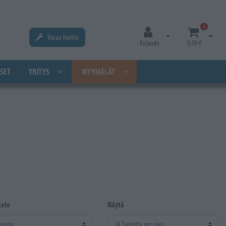
0
Varaa huolto
Avaa kirjautuminen
Avaa os
Kirjaudu
0,00 €
SET
YRITYS
MYYMÄLÄT
tele
Näytä