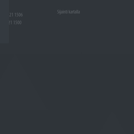
Sijainti kartalla
 (02) 721 1506
(02) 721 1500
rtalla