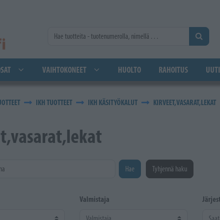
SAT
VAIHTOKONEET
HUOLTO
RAHOITUS
UUTI
UOTTEET
IKH TUOTTEET
IKH KÄSITYÖKALUT
KIRVEET,VASARAT,LEKAT
t,vasarat,lekat
na
Hae
Tyhjennä haku
Valmistaja
Järjes