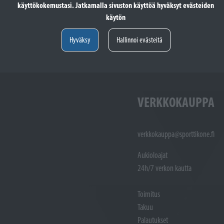
käyttökokemustasi. Jatkamalla sivuston käyttöä hyväksyt evästeiden
totöiden vastaanotto: (02)
Varaosat: (02) 721 1407
käytön
Huoltotöiden vastaanotto: 02 7211405
Varaosat:
Myynti : 
Hyväksy
Hallinnoi evästeitä
Sijainti kartalla
Sijainti ka
VERKKOKAUPPA
verkkokauppa@sporttikone.fi
Aukioloajat
24h/7 verkon kautta
Toimitus
Takuu
Palautukset