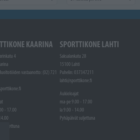
TTIKONE KAARINA
SPORTTIKONE LAHTI
arinkatu 4
Saksalankatu 28
arina
15100 Lahti
Huoltotöiden vastaanotto: (02) 721
Puhelin: 037347211
lahti@sporttikone.fi
porttikone.fi
Aukioloajat
at
ma-pe 9.00 - 17.00
00 - 17.00
la 9.00 - 14.00
 14.00
Pyhäpäivät suljettuna
t suljettuna