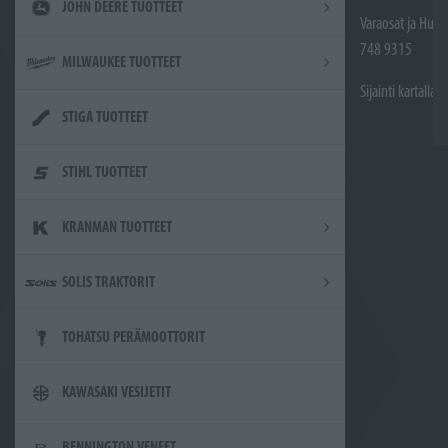
JOHN DEERE TUOTTEET
Varaosat ja Huol
748 9315
MILWAUKEE TUOTTEET
Sijainti kartalla
STIGA TUOTTEET
STIHL TUOTTEET
KRANMAN TUOTTEET
SOLIS TRAKTORIT
TOHATSU PERÄMOOTTORIT
KAWASAKI VESIJETIT
BENNINGTON VENEET