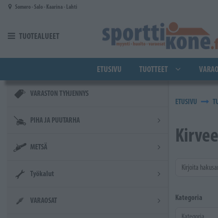
Siirry pääsisältöön
Somero - Salo - Kaarina - Lahti
TUOTEALUEET
ETUSIVU
TUOTTEET
VARAO
VARASTON TYHJENNYS
ETUSIVU
T
PIHA JA PUUTARHA
Kirvee
METSÄ
Kirjoita hakusa
Työkalut
Kategoria
VARAOSAT