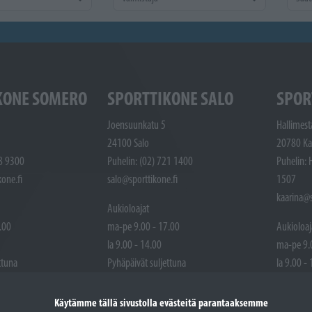
KONE SOMERO
SPORTTIKONE SALO
SPOR
Joensuunkatu 5
Hallimest
24100 Salo
20780 Ka
48 9300
Puhelin: (02) 721 1400
Puhelin: 
one.fi
salo@sporttikone.fi
1507
kaarina@s
Aukioloajat
.00
ma-pe 9.00 - 17.00
Aukioloaj
la 9.00 - 14.00
ma-pe 9.
ttuna
Pyhäpäivät suljettuna
la 9.00 -
Pyhäpäivä
Käytämme tällä sivustolla evästeitä parantaaksemme