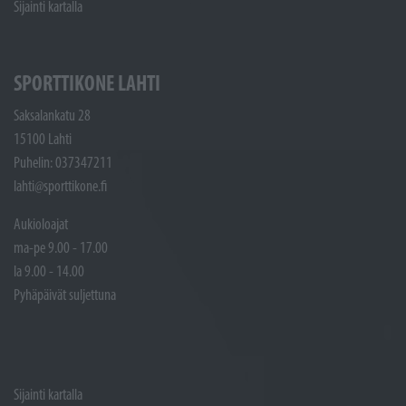
Sijainti kartalla
SPORTTIKONE LAHTI
Saksalankatu 28
15100 Lahti
Puhelin: 037347211
lahti@sporttikone.fi
Aukioloajat
ma-pe 9.00 - 17.00
la 9.00 - 14.00
Pyhäpäivät suljettuna
Sijainti kartalla