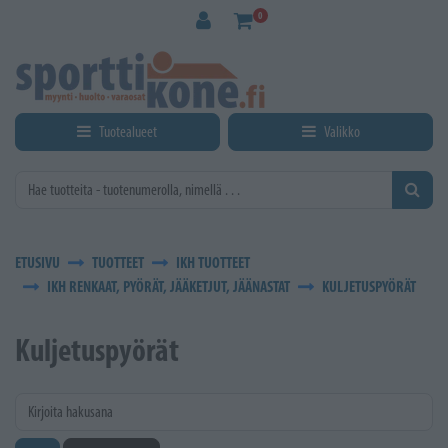
Siirry pääsisältöön
0
Tuotealueet
Valikko
ETUSIVU
TUOTTEET
IKH TUOTTEET
IKH RENKAAT, PYÖRÄT, JÄÄKETJUT, JÄÄNASTAT
KULJETUSPYÖRÄT
Kuljetuspyörät
Kirjoita hakusana