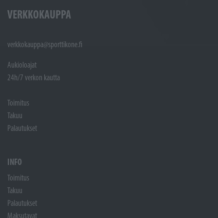
VERKKOKAUPPA
verkkokauppa@sporttikone.fi
Aukioloajat
24h/7 verkon kautta
Toimitus
Takuu
Palautukset
INFO
Toimitus
Takuu
Palautukset
Maksutavat