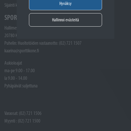
Hyväksy
Sijainti kartalla
SPORTTIKONE KAARINA
Hallinnoi evästeitä
Hallimestarinkatu 4
20780 Kaarina
Puhelin: Huoltotöiden vastaanotto: (02) 721 1507
kaarina@sporttikone.fi
Aukioloajat
ma-pe 9.00 - 17.00
la 9.00 - 14.00
Pyhäpäivät suljettuna
Varaosat: (02) 721 1506
Myynti : (02) 721 1500