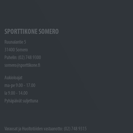
SPORTTIKONE SOMERO
Ruunalantie 5
31400 Somero
Puhelin: (02) 748 9300
somero@sporttikone.fi
Aukioloajat
ma-pe 9.00 - 17.00
la 9.00 - 14.00
Pyhäpäivät suljettuna
Varaosat ja Huoltotöiden vastaanotto: (02) 748 9315