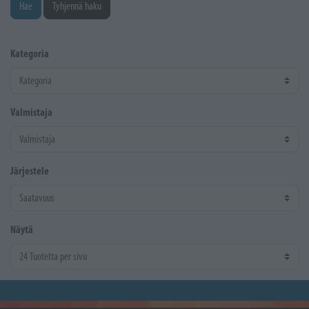
Hae
Tyhjennä haku
Kategoria
Valmistaja
Järjestele
Näytä