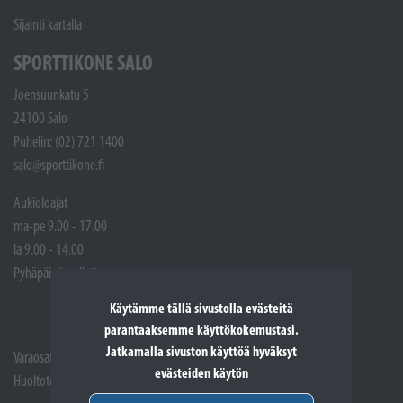
Sijainti kartalla
SPORTTIKONE SALO
Joensuunkatu 5
24100 Salo
Puhelin: (02) 721 1400
salo@sporttikone.fi
Aukioloajat
ma-pe 9.00 - 17.00
la 9.00 - 14.00
Pyhäpäivät suljettuna
Käytämme tällä sivustolla evästeitä
parantaaksemme käyttökokemustasi.
Jatkamalla sivuston käyttöä hyväksyt
Varaosat: (02) 721 1407
evästeiden käytön
Huoltotöiden vastaanotto: 02 7211405