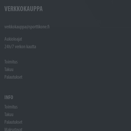
VERKKOKAUPPA
verkkokauppa@sporttikone.fi
Aukioloajat
24h/7 verkon kautta
Toimitus
Takuu
Palautukset
INFO
Toimitus
Takuu
Palautukset
Maksutavat