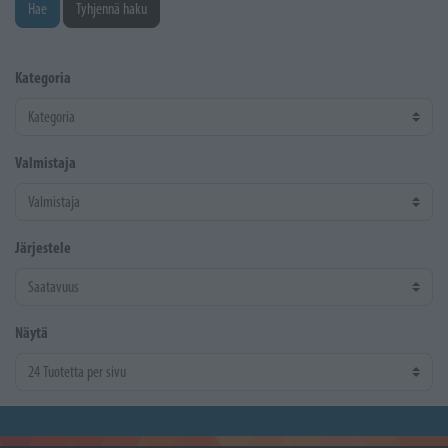
Hae
Tyhjennä haku
Kategoria
Valmistaja
Järjestele
Näytä