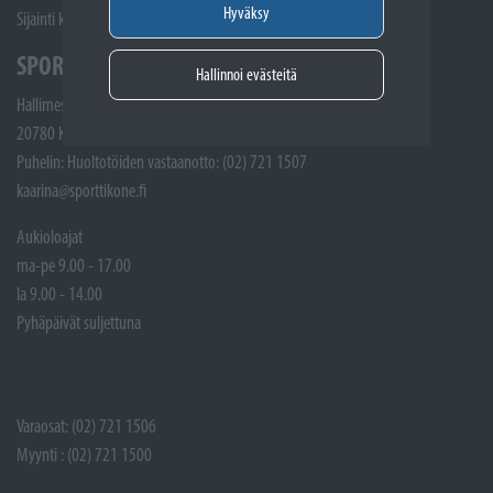
Hyväksy
Sijainti kartalla
SPORTTIKONE KAARINA
Hallinnoi evästeitä
Hallimestarinkatu 4
20780 Kaarina
Puhelin: Huoltotöiden vastaanotto: (02) 721 1507
kaarina@sporttikone.fi
Aukioloajat
ma-pe 9.00 - 17.00
la 9.00 - 14.00
Pyhäpäivät suljettuna
Varaosat: (02) 721 1506
Myynti : (02) 721 1500