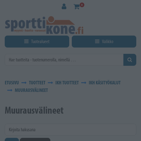
Siirry pääsisältöön
0
Tuotealueet
Valikko
ETUSIVU
TUOTTEET
IKH TUOTTEET
IKH KÄSITYÖKALUT
MUURAUSVÄLINEET
Muurausvälineet
Kirjoita hakusana