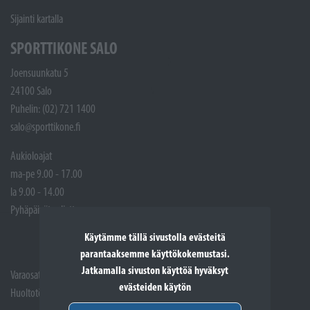
Sijainti kartalla
SPORTTIKONE SALO
Joensuunkatu 5
24100 Salo
Puhelin: (02) 721 1400
salo@sporttikone.fi
Aukioloajat
ma-pe 9.00 - 17.00
la 9.00 - 14.00
Pyhäpäivät suljettuna
Käytämme tällä sivustolla evästeitä
parantaaksemme käyttökokemustasi.
Jatkamalla sivuston käyttöä hyväksyt
Varaosat: (02) 721 1407
evästeiden käytön
Huoltotöiden vastaanotto: 02 7211405