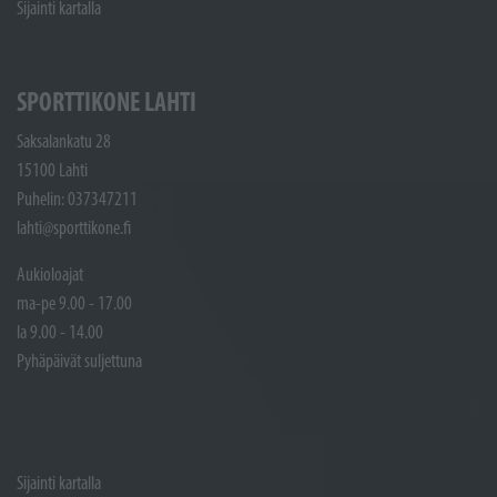
Sijainti kartalla
SPORTTIKONE LAHTI
Saksalankatu 28
15100 Lahti
Puhelin: 037347211
lahti@sporttikone.fi
Aukioloajat
ma-pe 9.00 - 17.00
la 9.00 - 14.00
Pyhäpäivät suljettuna
Sijainti kartalla