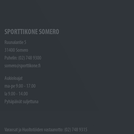
SPORTTIKONE SOMERO
Ruunalantie 5
31400 Somero
Puhelin: (02) 748 9300
somero@sporttikone.fi
Aukioloajat
ma-pe 9.00 - 17.00
la 9.00 - 14.00
Pyhäpäivät suljettuna
Varaosat ja Huoltotöiden vastaanotto: (02) 748 9315