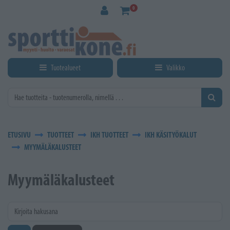
Siirry pääsisältöön
0
Tuotealueet
Valikko
ETUSIVU
TUOTTEET
IKH TUOTTEET
IKH KÄSITYÖKALUT
MYYMÄLÄKALUSTEET
Myymäläkalusteet
Kirjoita hakusana