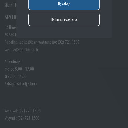
Hyväksy
Sijainti kartalla
SPORTTIKONE KAARINA
Hallinnoi evästeitä
Hallimestarinkatu 4
20780 Kaarina
Puhelin: Huoltotöiden vastaanotto: (02) 721 1507
kaarina@sporttikone.fi
Aukioloajat
ma-pe 9.00 - 17.00
la 9.00 - 14.00
Pyhäpäivät suljettuna
Varaosat: (02) 721 1506
Myynti : (02) 721 1500