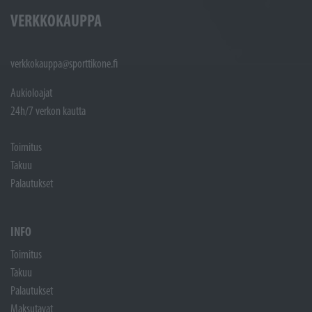
VERKKOKAUPPA
verkkokauppa@sporttikone.fi
Aukioloajat
24h/7 verkon kautta
Toimitus
Takuu
Palautukset
INFO
Toimitus
Takuu
Palautukset
Maksutavat