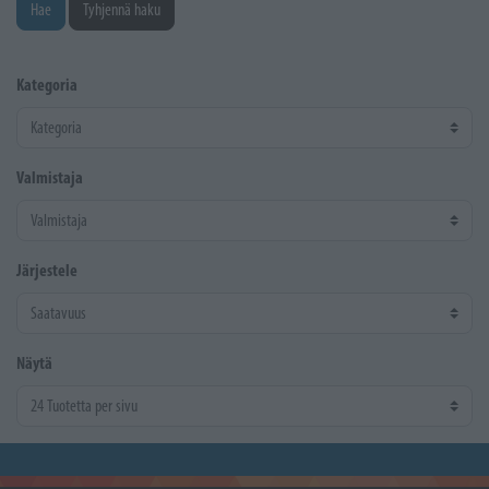
Hae
Tyhjennä haku
Kategoria
Valmistaja
Järjestele
Näytä