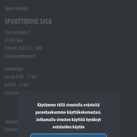
Sijainti kartalla
SPORTTIKONE SALO
Joensuunkatu 5
24100 Salo
Puhelin: (02) 721 1400
salo@sporttikone.fi
Aukioloajat
ma-pe 9.00 - 17.00
la 9.00 - 14.00
Pyhäpäivät suljettuna
Käytämme tällä sivustolla evästeitä
parantaaksemme käyttökokemustasi.
Jatkamalla sivuston käyttöä hyväksyt
Varaosat: (02) 721 1407
evästeiden käytön
Huoltotöiden vastaanotto: 02 7211405