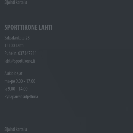
Sijainti kartalla
SPORTTIKONE LAHTI
Saksalankatu 28
15100 Lahti
Puhelin: 037347211
lahti@sporttikone.fi
Aukioloajat
ma-pe 9.00 - 17.00
la 9.00 - 14.00
Pyhäpäivät suljettuna
Sijainti kartalla