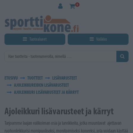
Siirry pääsisältöön
0
Tuotealueet
Valikko
ETUSIVU
TUOTTEET
LISÄVARUSTEET
AJOLEIKKUREIDEN LISÄVARUSTEET
AJOLEIKKURI LISÄVARUSTEET JA KÄRRYT
Ajoleikkuri lisävarusteet ja kärryt
Tarjoamme laajan valikoiman osia ja tarvikkeita, jotka muuntavat ajettavan
ruohonleikkurisi monipuoliseksi, monitoimiseksi koneeksi, jota voidaan käyttää