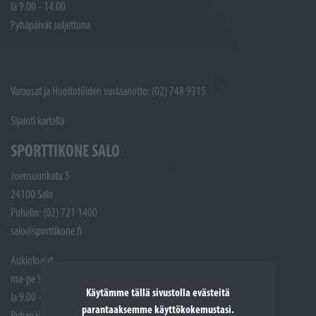
la 9.00 - 14.00
Pyhäpäivät suljettuna
Varaosat ja Huoltotöiden vastaanotto: (02) 748 9315
Sijainti kartalla
SPORTTIKONE SALO
Joensuunkatu 5
24100 Salo
Puhelin: (02) 721 1400
salo@sporttikone.fi
Aukioloajat
ma-pe 9.00 - 17.00
Käytämme tällä sivustolla evästeitä
la 9.00 - 14.00
parantaaksemme käyttökokemustasi.
Pyhäpäivät suljettuna