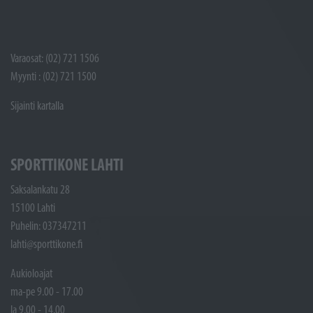
Varaosat: (02) 721 1506
Myynti : (02) 721 1500
Sijainti kartalla
SPORTTIKONE LAHTI
Saksalankatu 28
15100 Lahti
Puhelin: 037347211
lahti@sporttikone.fi
Aukioloajat
ma-pe 9.00 - 17.00
la 9.00 - 14.00