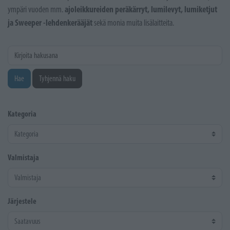
ajoleikkureiden peräkärryt, lumilevyt, lumiketjut
ympäri vuoden mm.
ja Sweeper -lehdenkerääjät
sekä monia muita lisälaitteita.
Kirjoita hakusana
Hae
Tyhjennä haku
Kategoria
Valmistaja
Järjestele