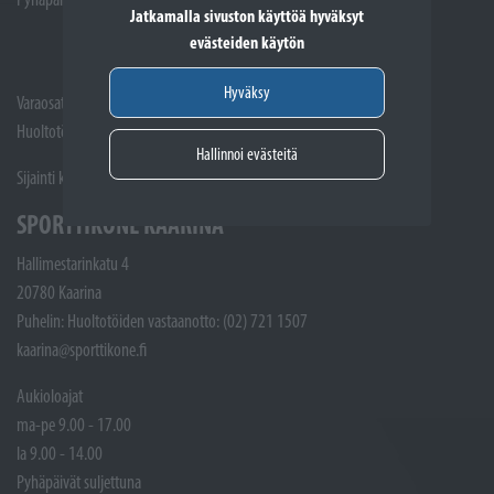
Jatkamalla sivuston käyttöä hyväksyt
evästeiden käytön
Hyväksy
Varaosat: (02) 721 1407
Huoltotöiden vastaanotto: 02 7211405
Hallinnoi evästeitä
Sijainti kartalla
SPORTTIKONE KAARINA
Hallimestarinkatu 4
20780 Kaarina
Puhelin: Huoltotöiden vastaanotto: (02) 721 1507
kaarina@sporttikone.fi
Aukioloajat
ma-pe 9.00 - 17.00
la 9.00 - 14.00
Pyhäpäivät suljettuna