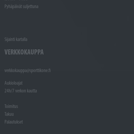
Pyhäpäivät suljettuna
Sijainti kartalla
VERKKOKAUPPA
verkkokauppa@sporttikone.fi
Aukioloajat
24h/7 verkon kautta
Toimitus
Takuu
Palautukset