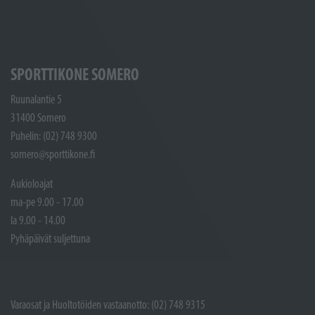
SPORTTIKONE SOMERO
Ruunalantie 5
31400 Somero
Puhelin: (02) 748 9300
somero@sporttikone.fi
Aukioloajat
ma-pe 9.00 - 17.00
la 9.00 - 14.00
Pyhäpäivät suljettuna
Varaosat ja Huoltotöiden vastaanotto: (02) 748 9315