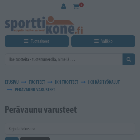
Siirry pääsisältöön
0
Tuotealueet
Valikko
ETUSIVU
TUOTTEET
IKH TUOTTEET
IKH KÄSITYÖKALUT
PERÄVAUNU VARUSTEET
Perävaunu varusteet
Kirjoita hakusana