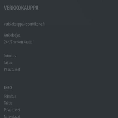
VERKKOKAUPPA
verkkokauppa@sporttikone.fi
Aukioloajat
24h/7 verkon kautta
Toimitus
Takuu
Palautukset
INFO
Toimitus
Takuu
Palautukset
Maksutavat