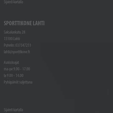
Sijainti kartalla
SPORTTIKONE LAHTI
Saksalankatu 28
15100 Lahti
Puhelin: 037347211
lahti@sporttikone.fi
Aukioloajat
ma-pe 9.00 - 17.00
la 9.00 - 14.00
Pyhäpäivät suljettuna
Sijainti kartalla