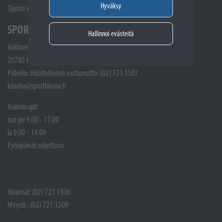
Hyväksy
Sijainti kartalla
SPORTTIKONE KAARINA
Hallinnoi evästeitä
Hallimestarinkatu 4
20780 Kaarina
Puhelin: Huoltotöiden vastaanotto: (02) 721 1507
kaarina@sporttikone.fi
Aukioloajat
ma-pe 9.00 - 17.00
la 9.00 - 14.00
Pyhäpäivät suljettuna
Varaosat: (02) 721 1506
Myynti : (02) 721 1500