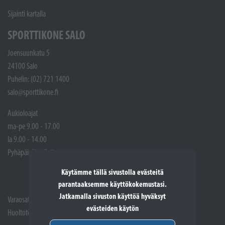
Sijainti kartalla
SPORTTIKONE SALO
Joensuunkatu 5
24100 Salo
Puhelin: (02) 721 1400
salo@sporttikone.fi
Aukioloajat
ma-pe 9.00 - 17.00
la 9.00 - 14.00
Pyhäpäivät suljettuna
Käytämme tällä sivustolla evästeitä
parantaaksemme käyttökokemustasi.
Jatkamalla sivuston käyttöä hyväksyt
Varaosat: (02) 721 1407
evästeiden käytön
Huoltotöiden vastaanotto: 02 7211405