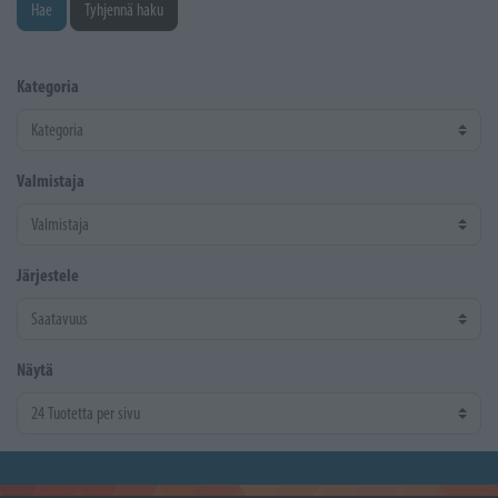
Hae
Tyhjennä haku
Kategoria
Valmistaja
Järjestele
Näytä